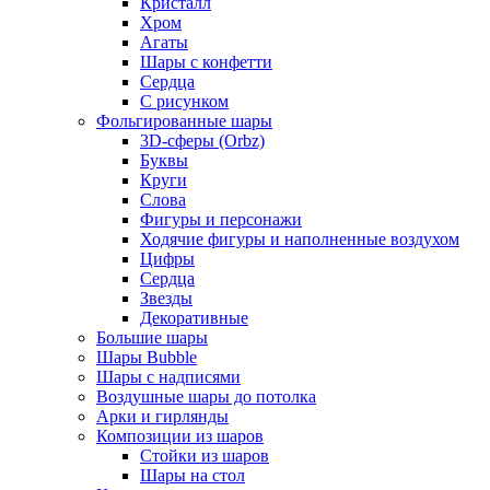
Кристалл
Хром
Агаты
Шары с конфетти
Сердца
С рисунком
Фольгированные шары
3D-сферы (Orbz)
Буквы
Круги
Слова
Фигуры и персонажи
Ходячие фигуры и наполненные воздухом
Цифры
Сердца
Звезды
Декоративные
Большие шары
Шары Bubble
Шары с надписями
Воздушные шары до потолка
Арки и гирлянды
Композиции из шаров
Стойки из шаров
Шары на стол