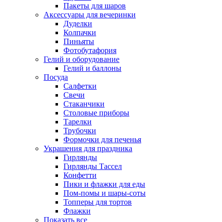
Пакеты для шаров
Аксессуары для вечеринки
Дуделки
Колпачки
Пиньяты
Фотобутафория
Гелий и оборудование
Гелий и баллоны
Посуда
Салфетки
Свечи
Стаканчики
Столовые приборы
Тарелки
Трубочки
Формочки для печенья
Украшения для праздника
Гирлянды
Гирлянды Тассел
Конфетти
Пики и флажки для еды
Пом-помы и шары-соты
Топперы для тортов
Флажки
Показать все