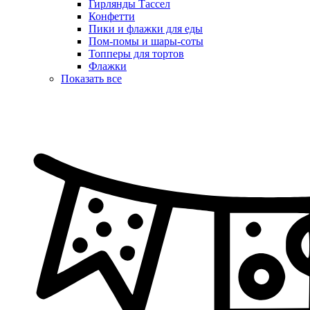
Гирлянды Тассел
Конфетти
Пики и флажки для еды
Пом-помы и шары-соты
Топперы для тортов
Флажки
Показать все