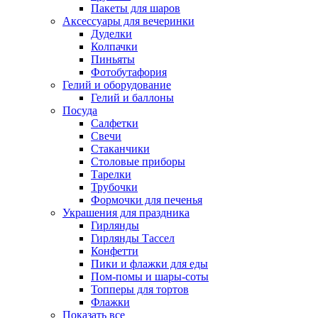
Пакеты для шаров
Аксессуары для вечеринки
Дуделки
Колпачки
Пиньяты
Фотобутафория
Гелий и оборудование
Гелий и баллоны
Посуда
Салфетки
Свечи
Стаканчики
Столовые приборы
Тарелки
Трубочки
Формочки для печенья
Украшения для праздника
Гирлянды
Гирлянды Тассел
Конфетти
Пики и флажки для еды
Пом-помы и шары-соты
Топперы для тортов
Флажки
Показать все