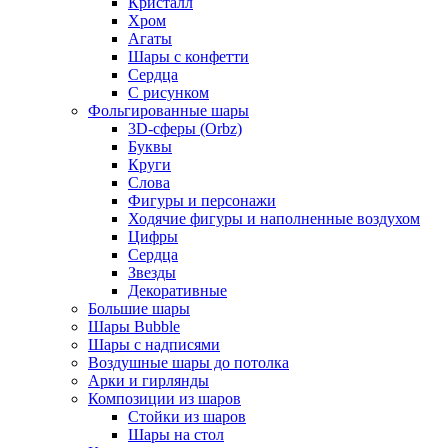
Кристалл
Хром
Агаты
Шары с конфетти
Сердца
С рисунком
Фольгированные шары
3D-сферы (Orbz)
Буквы
Круги
Слова
Фигуры и персонажи
Ходячие фигуры и наполненные воздухом
Цифры
Сердца
Звезды
Декоративные
Большие шары
Шары Bubble
Шары с надписями
Воздушные шары до потолка
Арки и гирлянды
Композиции из шаров
Стойки из шаров
Шары на стол