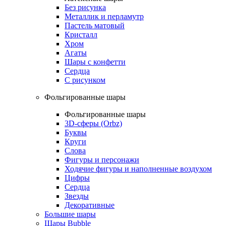
Без рисунка
Металлик и перламутр
Пастель матовый
Кристалл
Хром
Агаты
Шары с конфетти
Сердца
С рисунком
Фольгированные шары
Фольгированные шары
3D-сферы (Orbz)
Буквы
Круги
Слова
Фигуры и персонажи
Ходячие фигуры и наполненные воздухом
Цифры
Сердца
Звезды
Декоративные
Большие шары
Шары Bubble