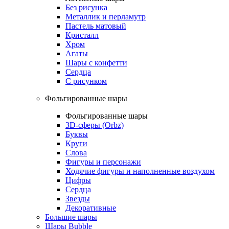
Без рисунка
Металлик и перламутр
Пастель матовый
Кристалл
Хром
Агаты
Шары с конфетти
Сердца
С рисунком
Фольгированные шары
Фольгированные шары
3D-сферы (Orbz)
Буквы
Круги
Слова
Фигуры и персонажи
Ходячие фигуры и наполненные воздухом
Цифры
Сердца
Звезды
Декоративные
Большие шары
Шары Bubble