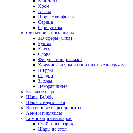
Кристалл
Хром
Агаты
Шары с конфетти
Сердца
С рисунком
Фольгированные шары
3D-сферы (Orbz)
Буквы
Круги
Слова
Фигуры и персонажи
Ходячие фигуры и наполненные воздухом
Цифры
Сердца
Звезды
Декоративные
Большие шары
Шары Bubble
Шары с надписями
Воздушные шары до потолка
Арки и гирлянды
Композиции из шаров
Стойки из шаров
Шары на стол