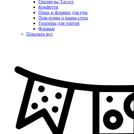
Гирлянды Тассел
Конфетти
Пики и флажки для еды
Пом-помы и шары-соты
Топперы для тортов
Флажки
Показать все