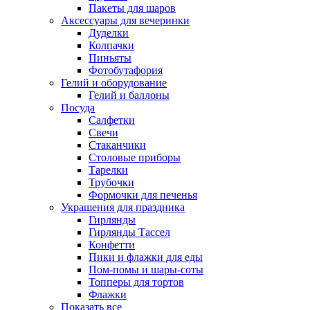
Пакеты для шаров
Аксессуары для вечеринки
Дуделки
Колпачки
Пиньяты
Фотобутафория
Гелий и оборудование
Гелий и баллоны
Посуда
Салфетки
Свечи
Стаканчики
Столовые приборы
Тарелки
Трубочки
Формочки для печенья
Украшения для праздника
Гирлянды
Гирлянды Тассел
Конфетти
Пики и флажки для еды
Пом-помы и шары-соты
Топперы для тортов
Флажки
Показать все