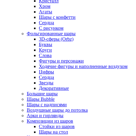
Кристалл
Хром
Агаты
Шары с конфетти
Сердца
С рисунком
Фольгированные шары
3D-сферы (Orbz)
Буквы
Круги
Слова
Фигуры и персонажи
Ходячие фигуры и наполненные воздухом
Цифры
Сердца
Звезды
Декоративные
Большие шары
Шары Bubble
Шары с надписями
Воздушные шары до потолка
Арки и гирлянды
Композиции из шаров
Стойки из шаров
Шары на стол