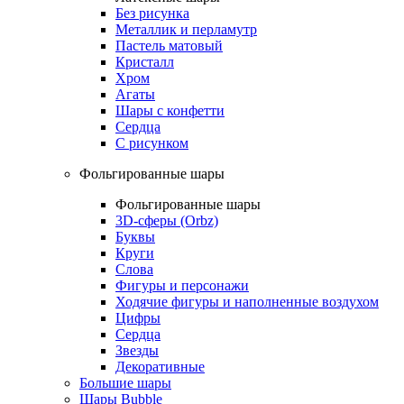
Без рисунка
Металлик и перламутр
Пастель матовый
Кристалл
Хром
Агаты
Шары с конфетти
Сердца
С рисунком
Фольгированные шары
Фольгированные шары
3D-сферы (Orbz)
Буквы
Круги
Слова
Фигуры и персонажи
Ходячие фигуры и наполненные воздухом
Цифры
Сердца
Звезды
Декоративные
Большие шары
Шары Bubble