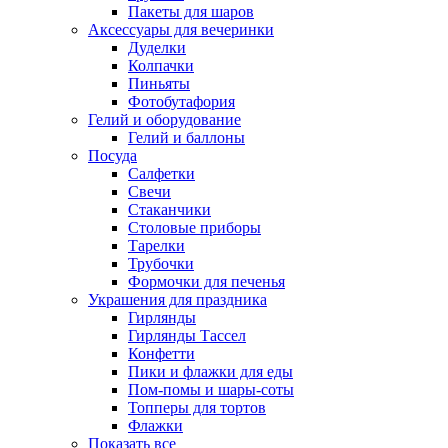
Пакеты для шаров
Аксессуары для вечеринки
Дуделки
Колпачки
Пиньяты
Фотобутафория
Гелий и оборудование
Гелий и баллоны
Посуда
Салфетки
Свечи
Стаканчики
Столовые приборы
Тарелки
Трубочки
Формочки для печенья
Украшения для праздника
Гирлянды
Гирлянды Тассел
Конфетти
Пики и флажки для еды
Пом-помы и шары-соты
Топперы для тортов
Флажки
Показать все