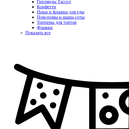
Гирлянды Тассел
Конфетти
Пики и флажки для еды
Пом-помы и шары-соты
Топперы для тортов
Флажки
Показать все