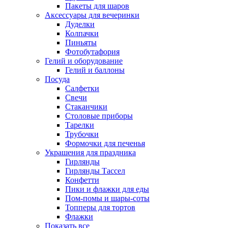
Пакеты для шаров
Аксессуары для вечеринки
Дуделки
Колпачки
Пиньяты
Фотобутафория
Гелий и оборудование
Гелий и баллоны
Посуда
Салфетки
Свечи
Стаканчики
Столовые приборы
Тарелки
Трубочки
Формочки для печенья
Украшения для праздника
Гирлянды
Гирлянды Тассел
Конфетти
Пики и флажки для еды
Пом-помы и шары-соты
Топперы для тортов
Флажки
Показать все