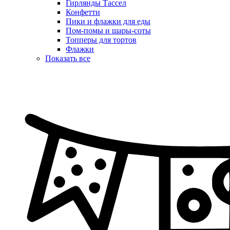
Гирлянды Тассел
Конфетти
Пики и флажки для еды
Пом-помы и шары-соты
Топперы для тортов
Флажки
Показать все