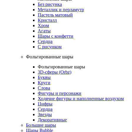
Без рисунка
Металлик и перламутр
Пастель матовый
Кристалл
Хром
Агаты
Шары с конфетти
Сердца
С рисунком
Фольгированные шары
Фольгированные шары
3D-сферы (Orbz)
Буквы
Круги
Слова
Фигуры и персонажи
Ходячие фигуры и наполненные воздухом
Цифры
Сердца
Звезды
Декоративные
Большие шары
Шары Bubble