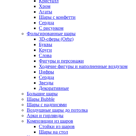
Кристалл
Хром
Агаты
Шары с конфетти
Сердца
С рисунком
Фольгированные шары
3D-сферы (Orbz)
Буквы
Круги
Слова
Фигуры и персонажи
Ходячие фигуры и наполненные воздухом
Цифры
Сердца
Звезды
Декоративные
Большие шары
Шары Bubble
Шары с надписями
Воздушные шары до потолка
Арки и гирлянды
Композиции из шаров
Стойки из шаров
Шары на стол