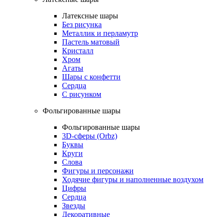
Латексные шары
Без рисунка
Металлик и перламутр
Пастель матовый
Кристалл
Хром
Агаты
Шары с конфетти
Сердца
С рисунком
Фольгированные шары
Фольгированные шары
3D-сферы (Orbz)
Буквы
Круги
Слова
Фигуры и персонажи
Ходячие фигуры и наполненные воздухом
Цифры
Сердца
Звезды
Декоративные