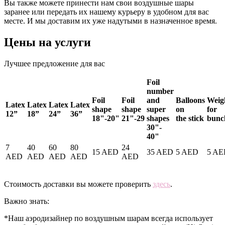
Вы также можете принести нам свои воздушные шары
заранее или передать их нашему курьеру в удобном для вас
месте. И мы доставим их уже надутыми в назначенное время.
Цены на услуги
Лучшее предложение для вас
Foil
number
Foil
Foil
and
Balloons
Weig
Latex
Latex
Latex
Latex
shape
shape
super
on
for
12”
18”
24”
36”
18"-20"
21"-29
shapes
the stick
bunc
30"-
40"
7
40
60
80
24
15 AED
35 AED
5 AED
5 AE
AED
AED
AED
AED
AED
Стоимость доставки вы можете проверить
здесь
.
Важно знать:
*Наш аэродизайнер по воздушным шарам всегда использует