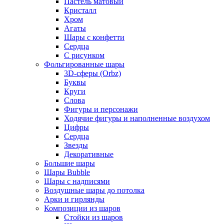
Пастель матовый
Кристалл
Хром
Агаты
Шары с конфетти
Сердца
С рисунком
Фольгированные шары
3D-сферы (Orbz)
Буквы
Круги
Слова
Фигуры и персонажи
Ходячие фигуры и наполненные воздухом
Цифры
Сердца
Звезды
Декоративные
Большие шары
Шары Bubble
Шары с надписями
Воздушные шары до потолка
Арки и гирлянды
Композиции из шаров
Стойки из шаров