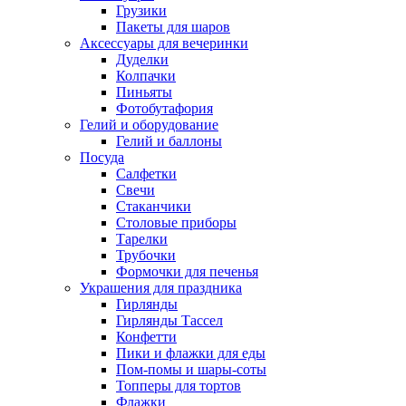
Грузики
Пакеты для шаров
Аксессуары для вечеринки
Дуделки
Колпачки
Пиньяты
Фотобутафория
Гелий и оборудование
Гелий и баллоны
Посуда
Салфетки
Свечи
Стаканчики
Столовые приборы
Тарелки
Трубочки
Формочки для печенья
Украшения для праздника
Гирлянды
Гирлянды Тассел
Конфетти
Пики и флажки для еды
Пом-помы и шары-соты
Топперы для тортов
Флажки