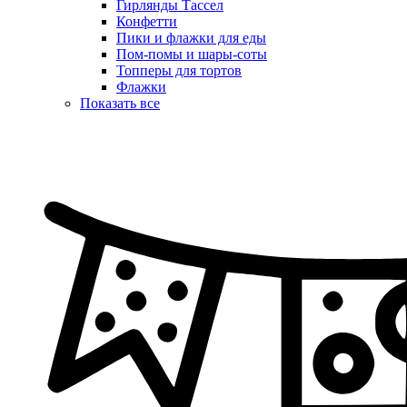
Гирлянды Тассел
Конфетти
Пики и флажки для еды
Пом-помы и шары-соты
Топперы для тортов
Флажки
Показать все