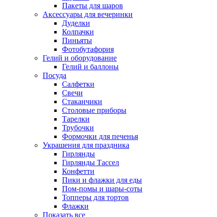
Пакеты для шаров
Аксессуары для вечеринки
Дуделки
Колпачки
Пиньяты
Фотобутафория
Гелий и оборудование
Гелий и баллоны
Посуда
Салфетки
Свечи
Стаканчики
Столовые приборы
Тарелки
Трубочки
Формочки для печенья
Украшения для праздника
Гирлянды
Гирлянды Тассел
Конфетти
Пики и флажки для еды
Пом-помы и шары-соты
Топперы для тортов
Флажки
Показать все