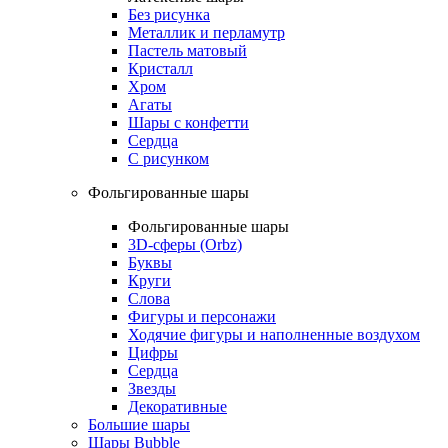
Без рисунка
Металлик и перламутр
Пастель матовый
Кристалл
Хром
Агаты
Шары с конфетти
Сердца
С рисунком
Фольгированные шары
Фольгированные шары
3D-сферы (Orbz)
Буквы
Круги
Слова
Фигуры и персонажи
Ходячие фигуры и наполненные воздухом
Цифры
Сердца
Звезды
Декоративные
Большие шары
Шары Bubble