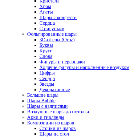
Кристалл
Хром
Агаты
Шары с конфетти
Сердца
С рисунком
Фольгированные шары
3D-сферы (Orbz)
Буквы
Круги
Слова
Фигуры и персонажи
Ходячие фигуры и наполненные воздухом
Цифры
Сердца
Звезды
Декоративные
Большие шары
Шары Bubble
Шары с надписями
Воздушные шары до потолка
Арки и гирлянды
Композиции из шаров
Стойки из шаров
Шары на стол