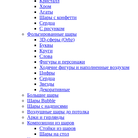
Кристалл
Хром
Агаты
Шары с конфетти
Сердца
С рисунком
Фольгированные шары
3D-сферы (Orbz)
Буквы
Круги
Слова
Фигуры и персонажи
Ходячие фигуры и наполненные воздухом
Цифры
Сердца
Звезды
Декоративные
Большие шары
Шары Bubble
Шары с надписями
Воздушные шары до потолка
Арки и гирлянды
Композиции из шаров
Стойки из шаров
Шары на стол