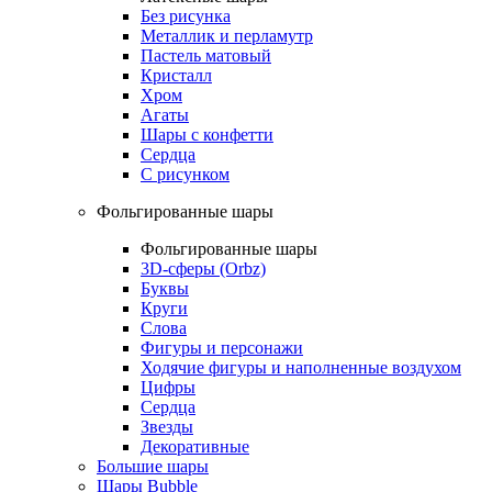
Без рисунка
Металлик и перламутр
Пастель матовый
Кристалл
Хром
Агаты
Шары с конфетти
Сердца
С рисунком
Фольгированные шары
Фольгированные шары
3D-сферы (Orbz)
Буквы
Круги
Слова
Фигуры и персонажи
Ходячие фигуры и наполненные воздухом
Цифры
Сердца
Звезды
Декоративные
Большие шары
Шары Bubble