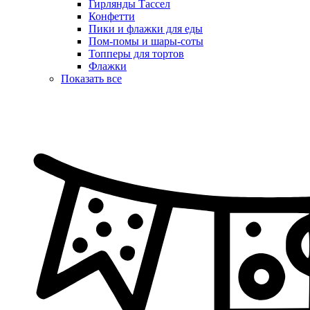
Гирлянды Тассел
Конфетти
Пики и флажки для еды
Пом-помы и шары-соты
Топперы для тортов
Флажки
Показать все