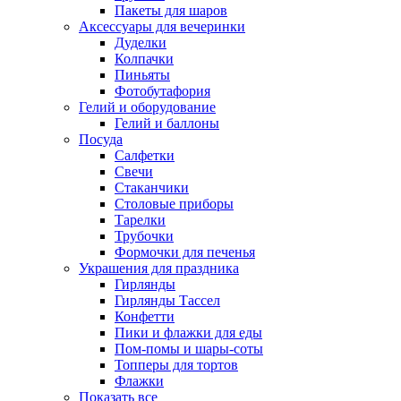
Пакеты для шаров
Аксессуары для вечеринки
Дуделки
Колпачки
Пиньяты
Фотобутафория
Гелий и оборудование
Гелий и баллоны
Посуда
Салфетки
Свечи
Стаканчики
Столовые приборы
Тарелки
Трубочки
Формочки для печенья
Украшения для праздника
Гирлянды
Гирлянды Тассел
Конфетти
Пики и флажки для еды
Пом-помы и шары-соты
Топперы для тортов
Флажки
Показать все