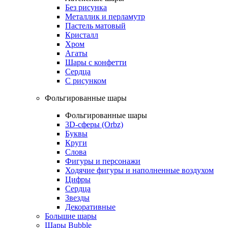
Без рисунка
Металлик и перламутр
Пастель матовый
Кристалл
Хром
Агаты
Шары с конфетти
Сердца
С рисунком
Фольгированные шары
Фольгированные шары
3D-сферы (Orbz)
Буквы
Круги
Слова
Фигуры и персонажи
Ходячие фигуры и наполненные воздухом
Цифры
Сердца
Звезды
Декоративные
Большие шары
Шары Bubble