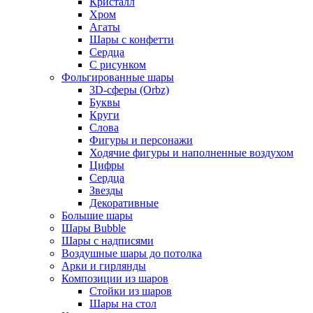
Кристалл
Хром
Агаты
Шары с конфетти
Сердца
С рисунком
Фольгированные шары
3D-сферы (Orbz)
Буквы
Круги
Слова
Фигуры и персонажи
Ходячие фигуры и наполненные воздухом
Цифры
Сердца
Звезды
Декоративные
Большие шары
Шары Bubble
Шары с надписями
Воздушные шары до потолка
Арки и гирлянды
Композиции из шаров
Стойки из шаров
Шары на стол