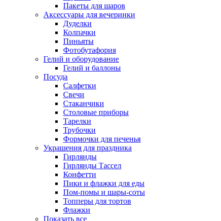
Пакеты для шаров
Аксессуары для вечеринки
Дуделки
Колпачки
Пиньяты
Фотобутафория
Гелий и оборудование
Гелий и баллоны
Посуда
Салфетки
Свечи
Стаканчики
Столовые приборы
Тарелки
Трубочки
Формочки для печенья
Украшения для праздника
Гирлянды
Гирлянды Тассел
Конфетти
Пики и флажки для еды
Пом-помы и шары-соты
Топперы для тортов
Флажки
Показать все