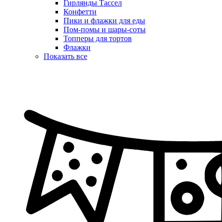
Гирлянды Тассел
Конфетти
Пики и флажки для еды
Пом-помы и шары-соты
Топперы для тортов
Флажки
Показать все