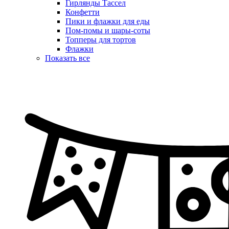
Гирлянды Тассел
Конфетти
Пики и флажки для еды
Пом-помы и шары-соты
Топперы для тортов
Флажки
Показать все