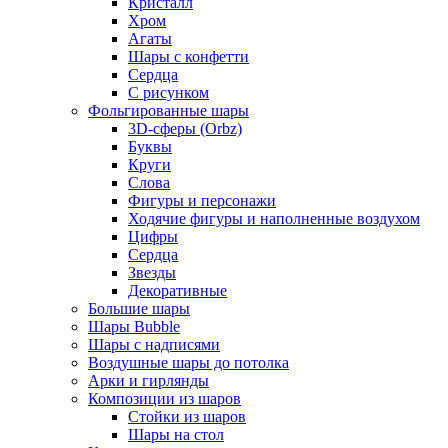
Кристалл
Хром
Агаты
Шары с конфетти
Сердца
С рисунком
Фольгированные шары
3D-сферы (Orbz)
Буквы
Круги
Слова
Фигуры и персонажи
Ходячие фигуры и наполненные воздухом
Цифры
Сердца
Звезды
Декоративные
Большие шары
Шары Bubble
Шары с надписями
Воздушные шары до потолка
Арки и гирлянды
Композиции из шаров
Стойки из шаров
Шары на стол