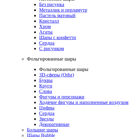
Без рисунка
Металлик и перламутр
Пастель матовый
Кристалл
Хром
Агаты
Шары с конфетти
Сердца
С рисунком
Фольгированные шары
Фольгированные шары
3D-сферы (Orbz)
Буквы
Круги
Слова
Фигуры и персонажи
Ходячие фигуры и наполненные воздухом
Цифры
Сердца
Звезды
Декоративные
Большие шары
Шары Bubble