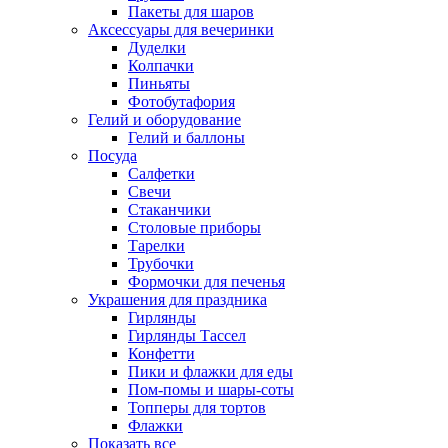
Пакеты для шаров
Аксессуары для вечеринки
Дуделки
Колпачки
Пиньяты
Фотобутафория
Гелий и оборудование
Гелий и баллоны
Посуда
Салфетки
Свечи
Стаканчики
Столовые приборы
Тарелки
Трубочки
Формочки для печенья
Украшения для праздника
Гирлянды
Гирлянды Тассел
Конфетти
Пики и флажки для еды
Пом-помы и шары-соты
Топперы для тортов
Флажки
Показать все