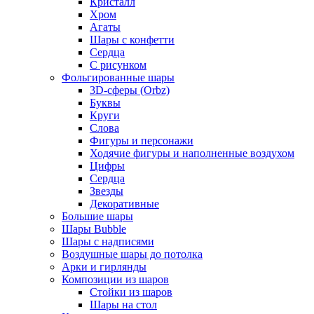
Кристалл
Хром
Агаты
Шары с конфетти
Сердца
С рисунком
Фольгированные шары
3D-сферы (Orbz)
Буквы
Круги
Слова
Фигуры и персонажи
Ходячие фигуры и наполненные воздухом
Цифры
Сердца
Звезды
Декоративные
Большие шары
Шары Bubble
Шары с надписями
Воздушные шары до потолка
Арки и гирлянды
Композиции из шаров
Стойки из шаров
Шары на стол