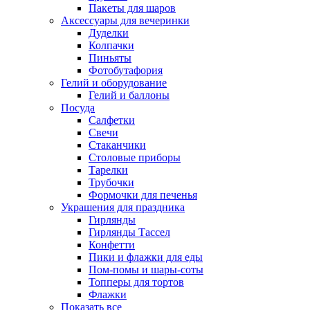
Пакеты для шаров
Аксессуары для вечеринки
Дуделки
Колпачки
Пиньяты
Фотобутафория
Гелий и оборудование
Гелий и баллоны
Посуда
Салфетки
Свечи
Стаканчики
Столовые приборы
Тарелки
Трубочки
Формочки для печенья
Украшения для праздника
Гирлянды
Гирлянды Тассел
Конфетти
Пики и флажки для еды
Пом-помы и шары-соты
Топперы для тортов
Флажки
Показать все