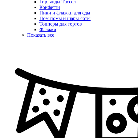
Гирлянды Тассел
Конфетти
Пики и флажки для еды
Пом-помы и шары-соты
Топперы для тортов
Флажки
Показать все