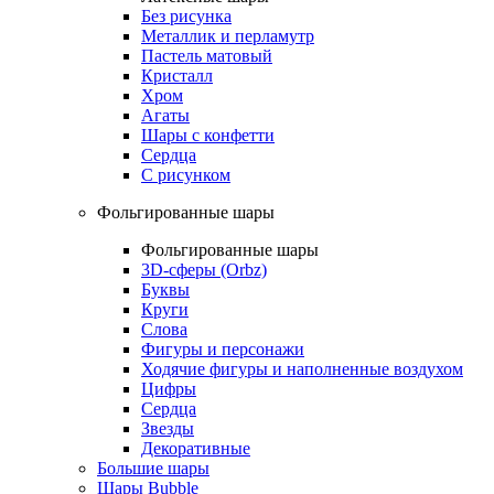
Без рисунка
Металлик и перламутр
Пастель матовый
Кристалл
Хром
Агаты
Шары с конфетти
Сердца
С рисунком
Фольгированные шары
Фольгированные шары
3D-сферы (Orbz)
Буквы
Круги
Слова
Фигуры и персонажи
Ходячие фигуры и наполненные воздухом
Цифры
Сердца
Звезды
Декоративные
Большие шары
Шары Bubble