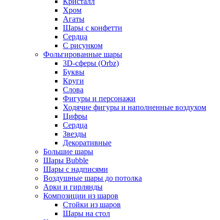
Кристалл
Хром
Агаты
Шары с конфетти
Сердца
С рисунком
Фольгированные шары
3D-сферы (Orbz)
Буквы
Круги
Слова
Фигуры и персонажи
Ходячие фигуры и наполненные воздухом
Цифры
Сердца
Звезды
Декоративные
Большие шары
Шары Bubble
Шары с надписями
Воздушные шары до потолка
Арки и гирлянды
Композиции из шаров
Стойки из шаров
Шары на стол