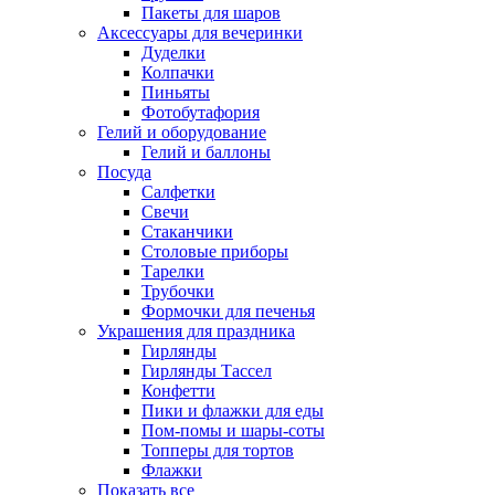
Пакеты для шаров
Аксессуары для вечеринки
Дуделки
Колпачки
Пиньяты
Фотобутафория
Гелий и оборудование
Гелий и баллоны
Посуда
Салфетки
Свечи
Стаканчики
Столовые приборы
Тарелки
Трубочки
Формочки для печенья
Украшения для праздника
Гирлянды
Гирлянды Тассел
Конфетти
Пики и флажки для еды
Пом-помы и шары-соты
Топперы для тортов
Флажки
Показать все