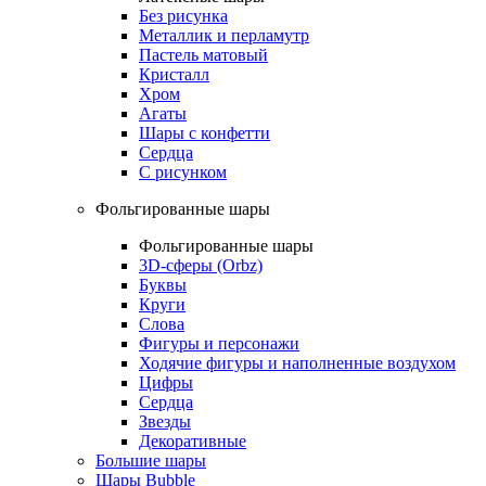
Без рисунка
Металлик и перламутр
Пастель матовый
Кристалл
Хром
Агаты
Шары с конфетти
Сердца
С рисунком
Фольгированные шары
Фольгированные шары
3D-сферы (Orbz)
Буквы
Круги
Слова
Фигуры и персонажи
Ходячие фигуры и наполненные воздухом
Цифры
Сердца
Звезды
Декоративные
Большие шары
Шары Bubble