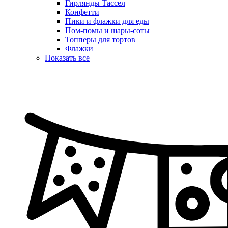
Гирлянды Тассел
Конфетти
Пики и флажки для еды
Пом-помы и шары-соты
Топперы для тортов
Флажки
Показать все