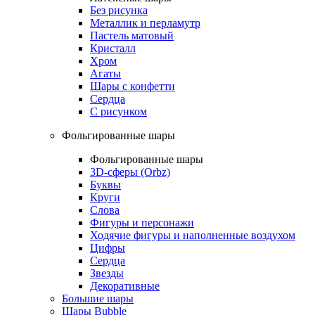
Без рисунка
Металлик и перламутр
Пастель матовый
Кристалл
Хром
Агаты
Шары с конфетти
Сердца
С рисунком
Фольгированные шары
Фольгированные шары
3D-сферы (Orbz)
Буквы
Круги
Слова
Фигуры и персонажи
Ходячие фигуры и наполненные воздухом
Цифры
Сердца
Звезды
Декоративные
Большие шары
Шары Bubble