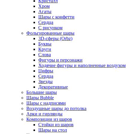
Кристалл
Хром
Агаты
Шары с конфетти
Сердца
С рисунком
Фольгированные шары
3D-сферы (Orbz)
Буквы
Круги
Слова
Фигуры и персонажи
Ходячие фигуры и наполненные воздухом
Цифры
Сердца
Звезды
Декоративные
Большие шары
Шары Bubble
Шары с надписями
Воздушные шары до потолка
Арки и гирлянды
Композиции из шаров
Стойки из шаров
Шары на стол