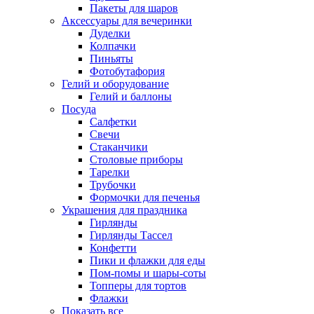
Пакеты для шаров
Аксессуары для вечеринки
Дуделки
Колпачки
Пиньяты
Фотобутафория
Гелий и оборудование
Гелий и баллоны
Посуда
Салфетки
Свечи
Стаканчики
Столовые приборы
Тарелки
Трубочки
Формочки для печенья
Украшения для праздника
Гирлянды
Гирлянды Тассел
Конфетти
Пики и флажки для еды
Пом-помы и шары-соты
Топперы для тортов
Флажки
Показать все