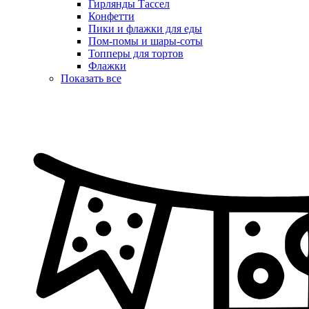
Гирлянды Тассел
Конфетти
Пики и флажки для еды
Пом-помы и шары-соты
Топперы для тортов
Флажки
Показать все