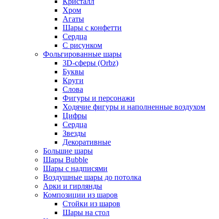
Кристалл
Хром
Агаты
Шары с конфетти
Сердца
С рисунком
Фольгированные шары
3D-сферы (Orbz)
Буквы
Круги
Слова
Фигуры и персонажи
Ходячие фигуры и наполненные воздухом
Цифры
Сердца
Звезды
Декоративные
Большие шары
Шары Bubble
Шары с надписями
Воздушные шары до потолка
Арки и гирлянды
Композиции из шаров
Стойки из шаров
Шары на стол