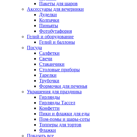
Пакеты для шаров
Аксессуары для вечеринки
Дуделки
Колпачки
Пиньяты
Фотобутафория
Гелий и оборудование
Гелий и баллоны
Посуда
Салфетки
Свечи
Стаканчики
Столовые приборы
Тарелки
Трубочки
Формочки для печенья
Украшения для праздника
Гирлянды
Гирлянды Тассел
Конфетти
Пики и флажки для еды
Пом-помы и шары-соты
Топперы для тортов
Флажки
Показать все