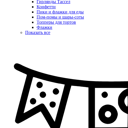
Гирлянды Тассел
Конфетти
Пики и флажки для еды
Пом-помы и шары-соты
Топперы для тортов
Флажки
Показать все