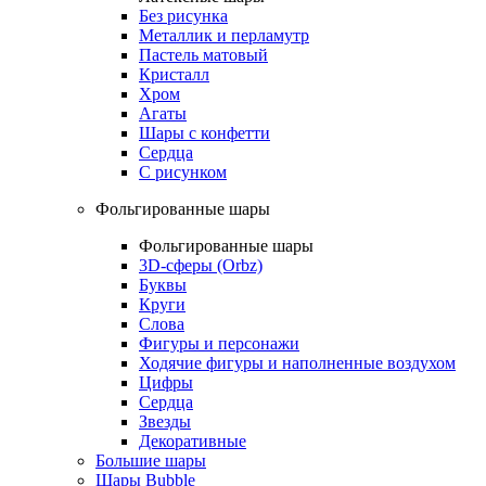
Без рисунка
Металлик и перламутр
Пастель матовый
Кристалл
Хром
Агаты
Шары с конфетти
Сердца
С рисунком
Фольгированные шары
Фольгированные шары
3D-сферы (Orbz)
Буквы
Круги
Слова
Фигуры и персонажи
Ходячие фигуры и наполненные воздухом
Цифры
Сердца
Звезды
Декоративные
Большие шары
Шары Bubble