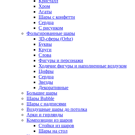
Кристалл
Хром
Агаты
Шары с конфетти
Сердца
С рисунком
Фольгированные шары
3D-сферы (Orbz)
Буквы
Круги
Слова
Фигуры и персонажи
Ходячие фигуры и наполненные воздухом
Цифры
Сердца
Звезды
Декоративные
Большие шары
Шары Bubble
Шары с надписями
Воздушные шары до потолка
Арки и гирлянды
Композиции из шаров
Стойки из шаров
Шары на стол