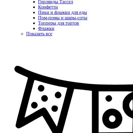
Гирлянды Тассел
Конфетти
Пики и флажки для еды
Пом-помы и шары-соты
Топперы для тортов
Флажки
Показать все