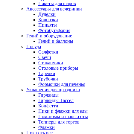
Пакеты для шаров
Аксессуары для вечеринки
Дуделки
Колпачки
Пиньяты
Фотобутафория
Гелий и оборудование
Гелий и баллоны
Посуда
Салфетки
Свечи
Стаканчики
Столовые приборы
Тарелки
Трубочки
Формочки для печенья
Украшения для праздника
Гирлянды
Гирлянды Тассел
Конфетти
Пики и флажки для еды
Пом-помы и шары-соты
Топперы для тортов
Флажки
Показать все