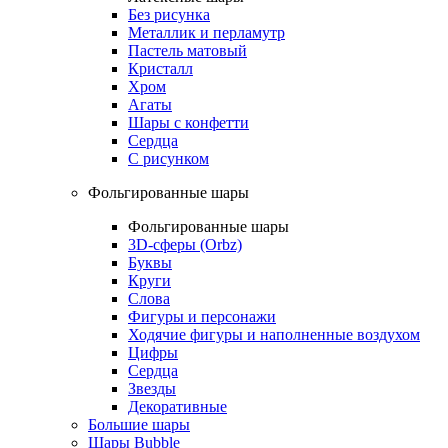
Без рисунка
Металлик и перламутр
Пастель матовый
Кристалл
Хром
Агаты
Шары с конфетти
Сердца
С рисунком
Фольгированные шары
Фольгированные шары
3D-сферы (Orbz)
Буквы
Круги
Слова
Фигуры и персонажи
Ходячие фигуры и наполненные воздухом
Цифры
Сердца
Звезды
Декоративные
Большие шары
Шары Bubble