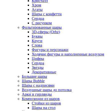
Кристалл
Хром
Агаты
Шары с конфетти
Сердца
С рисунком
Фольгированные шары
3D-сферы (Orbz)
Буквы
Круги
Слова
Фигуры и персонажи
Ходячие фигуры и наполненные воздухом
Цифры
Сердца
Звезды
Декоративные
Большие шары
Шары Bubble
Шары с надписями
Воздушные шары до потолка
Арки и гирлянды
Композиции из шаров
Стойки из шаров
Шары на стол