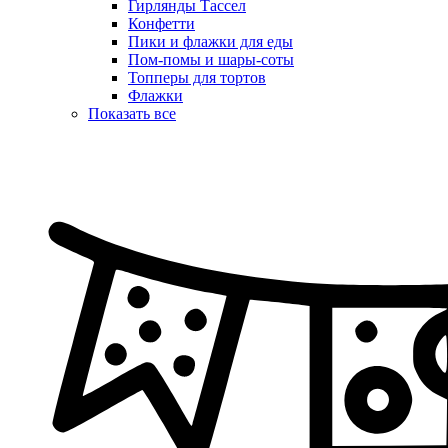
Гирлянды Тассел
Конфетти
Пики и флажки для еды
Пом-помы и шары-соты
Топперы для тортов
Флажки
Показать все