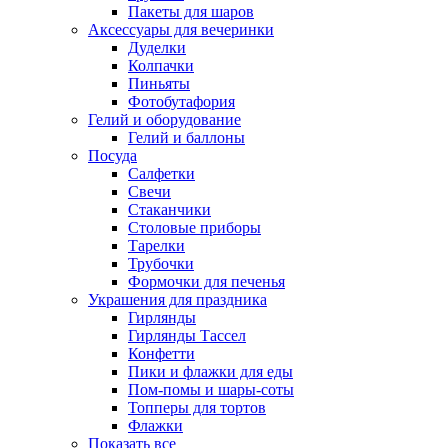
Пакеты для шаров
Аксессуары для вечеринки
Дуделки
Колпачки
Пиньяты
Фотобутафория
Гелий и оборудование
Гелий и баллоны
Посуда
Салфетки
Свечи
Стаканчики
Столовые приборы
Тарелки
Трубочки
Формочки для печенья
Украшения для праздника
Гирлянды
Гирлянды Тассел
Конфетти
Пики и флажки для еды
Пом-помы и шары-соты
Топперы для тортов
Флажки
Показать все