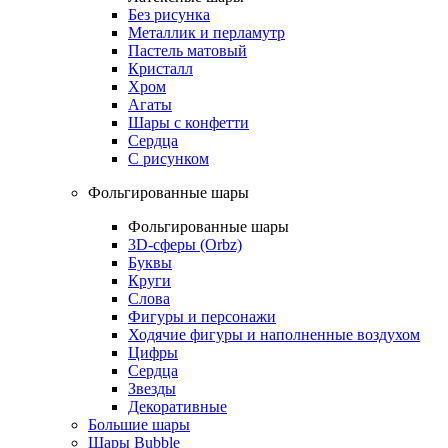
Без рисунка
Металлик и перламутр
Пастель матовый
Кристалл
Хром
Агаты
Шары с конфетти
Сердца
С рисунком
Фольгированные шары
Фольгированные шары
3D-сферы (Orbz)
Буквы
Круги
Слова
Фигуры и персонажи
Ходячие фигуры и наполненные воздухом
Цифры
Сердца
Звезды
Декоративные
Большие шары
Шары Bubble