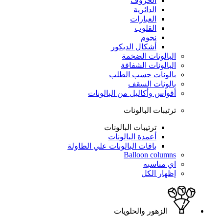
الحروف
الدائرية
العبارات
القلوب
نجوم
أشكال الديكور
البالونات الضخمة
البالونات الشفافة
بالونات حسب الطلب
بالونات السقف
أقواس وأكاليل من البالونات
ترتيبات البالونات
ترتيبات البالونات
أعمدة البالونات
باقات البالونات علي الطاولة
Balloon columns
اي مناسبه
إظهار الكل
الزهور والحلويات