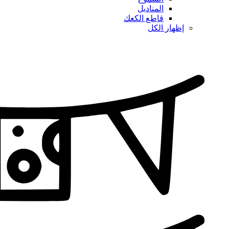
المناديل
قاطع الكعك
إظهار الكل