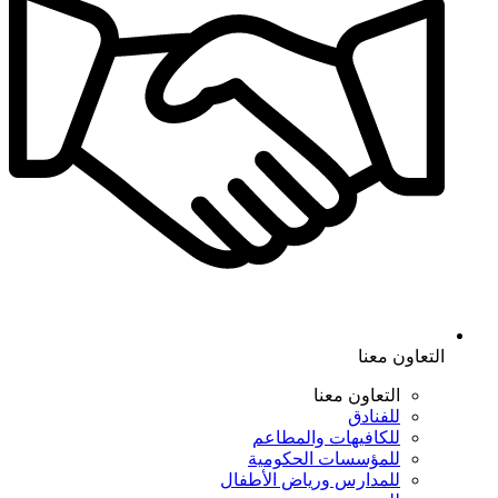
التعاون معنا
التعاون معنا
للفنادق
للكافيهات والمطاعم
للمؤسسات الحكومية
للمدارس ورياض الأطفال