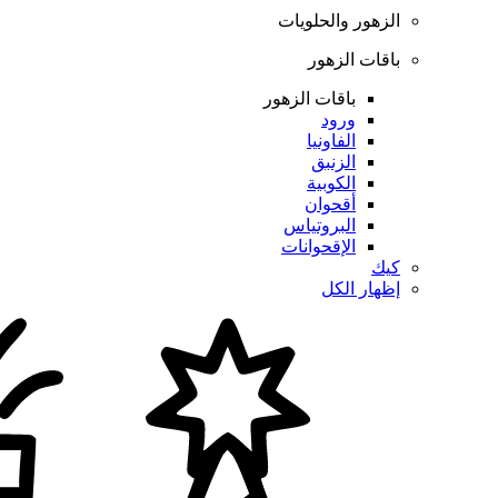
الزهور والحلويات
باقات الزهور
باقات الزهور
ورود
الفاونيا
الزنبق
الكوبية
أقحوان
البروتياس
الإقحوانات
كيك
إظهار الكل