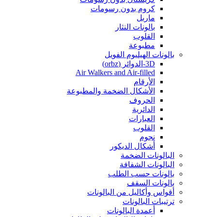
كروم بدون رسومات
ماربل
بالونات النثار
القلوب
مطبوعة
بالونات الهيليوم الفويل
3D-الدوائر (orbz)
Air Walkers and Air-filled
الأرقام
الأشكال الضخمة والمطبوعة
الحروف
الدائرية
العبارات
القلوب
نجوم
أشكال الديكور
البالونات الضخمة
البالونات الشفافة
بالونات حسب الطلب
بالونات السقف
أقواس وأكاليل من البالونات
ترتيبات البالونات
أعمدة البالونات