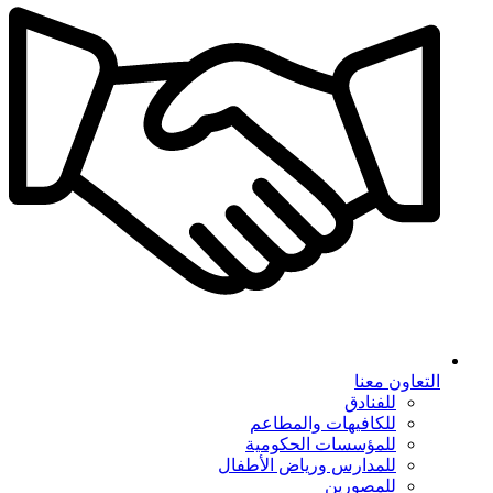
التعاون معنا
للفنادق
للكافيهات والمطاعم
للمؤسسات الحكومية
للمدارس ورياض الأطفال
للمصورين