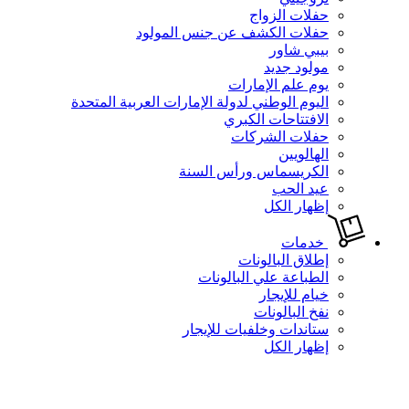
حفلات الزواج
حفلات الكشف عن جنس المولود
بيبي شاور
مولود جديد
يوم علم الإمارات
اليوم الوطني لدولة الإمارات العربية المتحدة
الافتتاحات الكبري
حفلات الشركات
الهالويين
الكريسماس ورأس السنة
عيد الحب
إظهار الكل
خدمات
إطلاق البالونات
الطباعة علي البالونات
خيام للإيجار
نفخ البالونات
ستاندات وخلفيات للإيجار
إظهار الكل