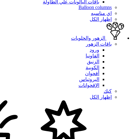
باقات البالونات علي الطاولة
Balloon columns
اي مناسبه
إظهار الكل
الزهور والحلويات
باقات الزهور
ورود
الفاونيا
الزنبق
الكوبية
أقحوان
البروتياس
الإقحوانات
كيك
إظهار الكل