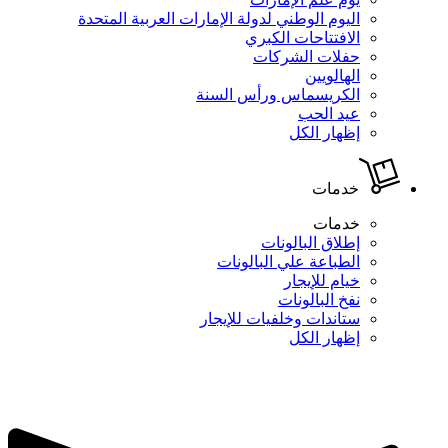
اليوم الوطني لدولة الإمارات العربية المتحدة
الافتتاحات الكبري
حفلات الشركات
الهالويين
الكريسماس ورأس السنة
عيد الحب
إظهار الكل
خدمات
خدمات
إطلاق البالونات
الطباعة علي البالونات
خيام للإيجار
نفخ البالونات
ستاندات وخلفيات للإيجار
إظهار الكل