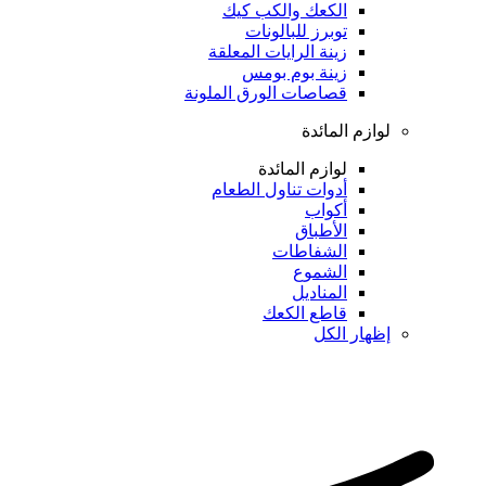
الكعك والكب كيك
توبرز للبالونات
زينة الرايات المعلقة
زينة بوم بومس
قصاصات الورق الملونة
لوازم المائدة
لوازم المائدة
أدوات تناول الطعام
أكواب
الأطباق
الشفاطات
الشموع
المناديل
قاطع الكعك
إظهار الكل