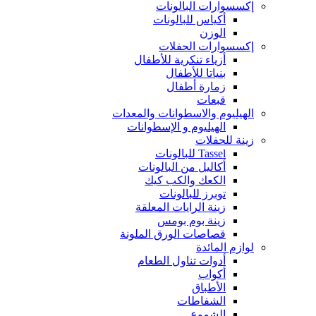
إكسسوارات البالونات
أكياس للبالونات
الوزن
إكسسوارات الحفلات
أزياء تنكرية للأطفال
بنياتا للأطفال
زمارة أطفال
قبعات
الهيليوم والاسطوانات والمعدات
الهيليوم و الإسطوانات
زينة للحفلات
Tassel للبالونات
أكاليل من البالونات
الكعك والكب كيك
توبرز للبالونات
زينة الرايات المعلقة
زينة بوم بومس
قصاصات الورق الملونة
لوازم المائدة
أدوات تناول الطعام
أكواب
الأطباق
الشفاطات
الشموع