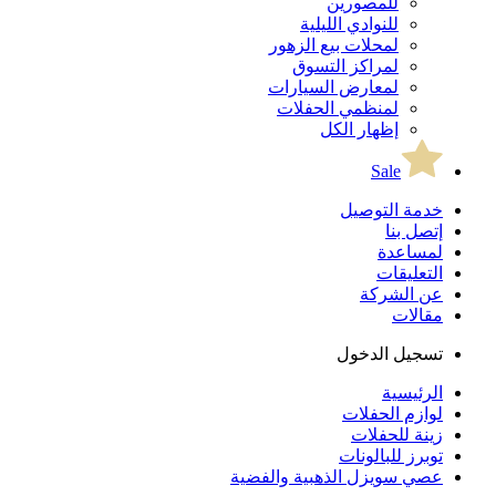
للمصورين
للنوادي الليلية
لمحلات بيع الزهور
لمراكز التسوق
لمعارض السيارات
لمنظمي الحفلات
إظهار الكل
Sale
خدمة التوصيل
إتصل بنا
لمساعدة
التعليقات
عن الشركة
مقالات
تسجيل الدخول
الرئيسية
لوازم الحفلات
زينة للحفلات
توبرز للبالونات
عصي سويزل الذهبية والفضية