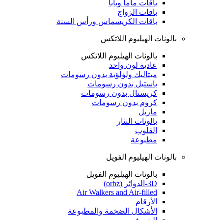
باقات ماما وبابا
باقات الزواج
باقات الكريسماس ورأس السنة
بالونات الهيليوم اللاتكس
بالونات الهيليوم اللاتكس
عادية لون واحد
ميتاليك ولؤلؤية بدون رسومات
باستيل بدون رسومات
كريستال بدون رسومات
كروم بدون رسومات
ماربل
بالونات النثار
القلوب
مطبوعة
بالونات الهيليوم الفويل
بالونات الهيليوم الفويل
3D-الدوائر (orbz)
Air Walkers and Air-filled
الأرقام
الأشكال الضخمة والمطبوعة