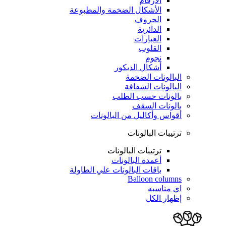
الأرقام
الأشكال الضخمة والمطبوعة
الحروف
الدائرية
العبارات
القلوب
نجوم
أشكال الديكور
البالونات الضخمة
البالونات الشفافة
بالونات حسب الطلب
بالونات السقف
أقواس وأكاليل من البالونات
ترتيبات البالونات
ترتيبات البالونات
أعمدة البالونات
باقات البالونات علي الطاولة
Balloon columns
اي مناسبه
إظهار الكل