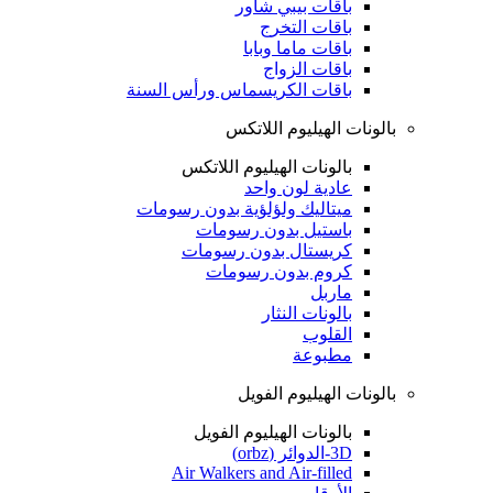
باقات بيبي شاور
باقات التخرج
باقات ماما وبابا
باقات الزواج
باقات الكريسماس ورأس السنة
بالونات الهيليوم اللاتكس
بالونات الهيليوم اللاتكس
عادية لون واحد
ميتاليك ولؤلؤية بدون رسومات
باستيل بدون رسومات
كريستال بدون رسومات
كروم بدون رسومات
ماربل
بالونات النثار
القلوب
مطبوعة
بالونات الهيليوم الفويل
بالونات الهيليوم الفويل
3D-الدوائر (orbz)
Air Walkers and Air-filled