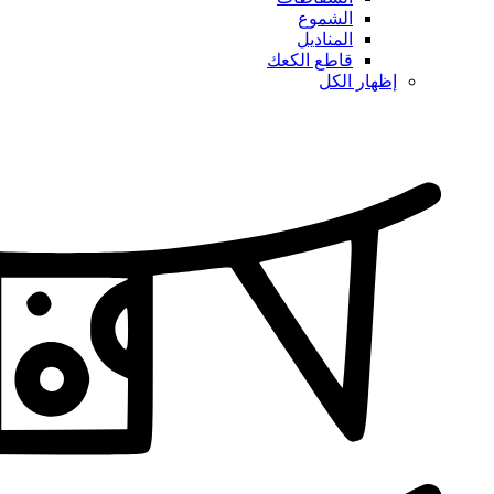
الشموع
المناديل
قاطع الكعك
إظهار الكل