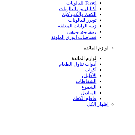
Tassel للبالونات
أكاليل من البالونات
الكعك والكب كيك
توبرز للبالونات
زينة الرايات المعلقة
زينة بوم بومس
قصاصات الورق الملونة
لوازم المائدة
لوازم المائدة
أدوات تناول الطعام
أكواب
الأطباق
الشفاطات
الشموع
المناديل
قاطع الكعك
إظهار الكل