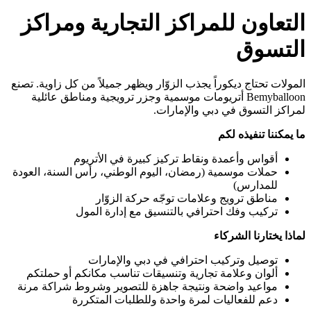
التعاون للمراكز التجارية ومراكز
التسوق
المولات تحتاج ديكوراً يجذب الزوّار ويظهر جميلاً من كل زاوية. تصنع
Bemyballoon أتريومات موسمية وجزر ترويجية ومناطق عائلية
لمراكز التسوق في دبي والإمارات.
ما يمكننا تنفيذه لكم
أقواس وأعمدة ونقاط تركيز كبيرة في الأتريوم
حملات موسمية (رمضان، اليوم الوطني، رأس السنة، العودة
للمدارس)
مناطق ترويج وعلامات توجّه حركة الزوّار
تركيب وفك احترافي بالتنسيق مع إدارة المول
لماذا يختارنا الشركاء
توصيل وتركيب احترافي في دبي والإمارات
ألوان وعلامة تجارية وتنسيقات تناسب مكانكم أو حملتكم
مواعيد واضحة ونتيجة جاهزة للتصوير وشروط شراكة مرنة
دعم للفعاليات لمرة واحدة وللطلبات المتكررة