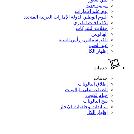
مولود جديد
يوم علم الإمارات
اليوم الوطني لدولة الإمارات العربية المتحدة
الافتتاحات الكبري
حفلات الشركات
الهالويين
الكريسماس ورأس السنة
عيد الحب
إظهار الكل
خدمات
خدمات
إطلاق البالونات
الطباعة علي البالونات
خيام للإيجار
نفخ البالونات
ستاندات وخلفيات للإيجار
إظهار الكل