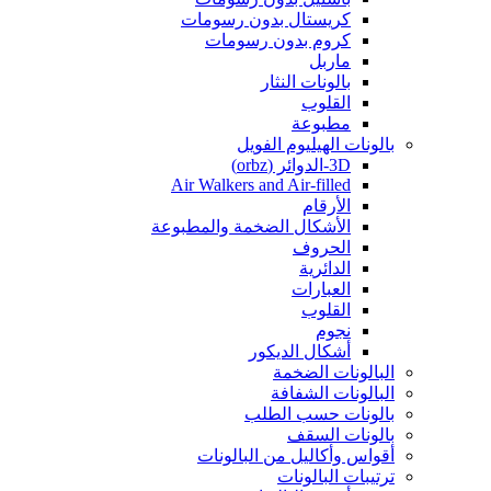
كريستال بدون رسومات
كروم بدون رسومات
ماربل
بالونات النثار
القلوب
مطبوعة
بالونات الهيليوم الفويل
3D-الدوائر (orbz)
Air Walkers and Air-filled
الأرقام
الأشكال الضخمة والمطبوعة
الحروف
الدائرية
العبارات
القلوب
نجوم
أشكال الديكور
البالونات الضخمة
البالونات الشفافة
بالونات حسب الطلب
بالونات السقف
أقواس وأكاليل من البالونات
ترتيبات البالونات