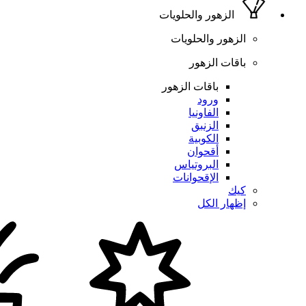
الزهور والحلويات
الزهور والحلويات
باقات الزهور
باقات الزهور
ورود
الفاونيا
الزنبق
الكوبية
أقحوان
البروتياس
الإقحوانات
كيك
إظهار الكل