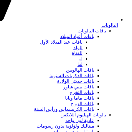
البالونات
باقات البالونات
باقات أعياد الميلاد
باقات عيد الميلاد الأول
للولد
للفتاة
له
لها
باقات الهالويين
باقات الذكريات السنوية
باقات حديثي الولادة
باقات بيبي شاور
باقات التخرج
باقات ماما وبابا
باقات الزواج
باقات الكريسماس ورأس السنة
بالونات الهيليوم اللاتكس
عادية لون واحد
ميتاليك ولؤلؤية بدون رسومات
باستيل بدون رسومات