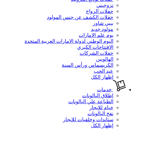
تزوجيني
حفلات الزواج
حفلات الكشف عن جنس المولود
بيبي شاور
مولود جديد
يوم علم الإمارات
اليوم الوطني لدولة الإمارات العربية المتحدة
الافتتاحات الكبري
حفلات الشركات
الهالويين
الكريسماس ورأس السنة
عيد الحب
إظهار الكل
خدمات
إطلاق البالونات
الطباعة علي البالونات
خيام للإيجار
نفخ البالونات
ستاندات وخلفيات للإيجار
إظهار الكل