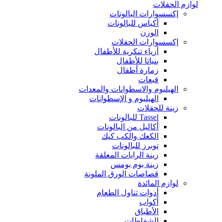
لوازم الحفلات
إكسسوارات البالونات
أكياس للبالونات
الوزن
إكسسوارات الحفلات
أزياء تنكرية للأطفال
بنياتا للأطفال
زمارة أطفال
قبعات
الهيليوم والاسطوانات والمعدات
الهيليوم و الإسطوانات
زينة للحفلات
Tassel للبالونات
أكاليل من البالونات
الكعك والكب كيك
توبرز للبالونات
زينة الرايات المعلقة
زينة بوم بومس
قصاصات الورق الملونة
لوازم المائدة
أدوات تناول الطعام
أكواب
الأطباق
الشفاطات