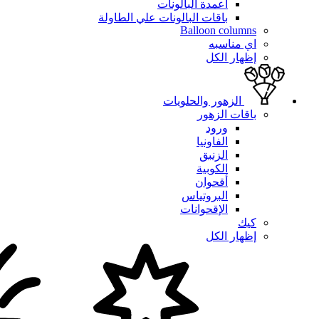
أعمدة البالونات
باقات البالونات علي الطاولة
Balloon columns
اي مناسبه
إظهار الكل
الزهور والحلويات
باقات الزهور
ورود
الفاونيا
الزنبق
الكوبية
أقحوان
البروتياس
الإقحوانات
كيك
إظهار الكل