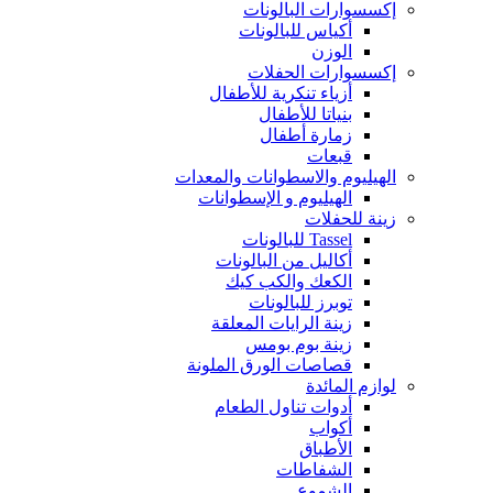
إكسسوارات البالونات
أكياس للبالونات
الوزن
إكسسوارات الحفلات
أزياء تنكرية للأطفال
بنياتا للأطفال
زمارة أطفال
قبعات
الهيليوم والاسطوانات والمعدات
الهيليوم و الإسطوانات
زينة للحفلات
Tassel للبالونات
أكاليل من البالونات
الكعك والكب كيك
توبرز للبالونات
زينة الرايات المعلقة
زينة بوم بومس
قصاصات الورق الملونة
لوازم المائدة
أدوات تناول الطعام
أكواب
الأطباق
الشفاطات
الشموع