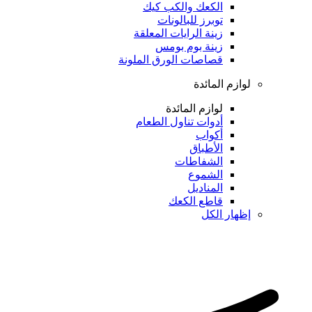
الكعك والكب كيك
توبرز للبالونات
زينة الرايات المعلقة
زينة بوم بومس
قصاصات الورق الملونة
لوازم المائدة
لوازم المائدة
أدوات تناول الطعام
أكواب
الأطباق
الشفاطات
الشموع
المناديل
قاطع الكعك
إظهار الكل