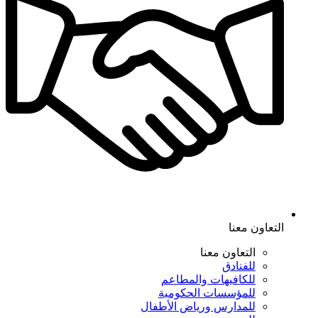
التعاون معنا
التعاون معنا
للفنادق
للكافيهات والمطاعم
للمؤسسات الحكومية
للمدارس ورياض الأطفال