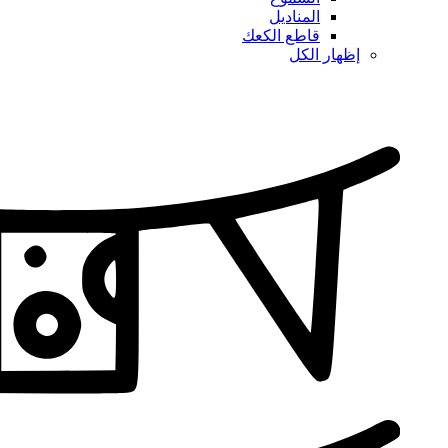
المناديل
قاطع الكعك
إظهار الكل