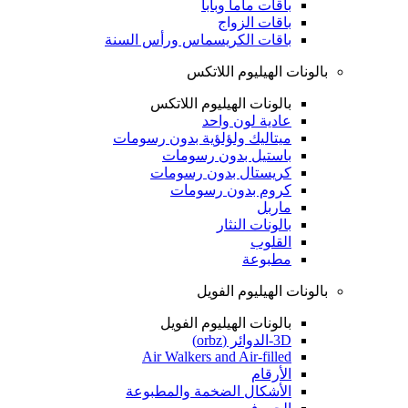
باقات ماما وبابا
باقات الزواج
باقات الكريسماس ورأس السنة
بالونات الهيليوم اللاتكس
بالونات الهيليوم اللاتكس
عادية لون واحد
ميتاليك ولؤلؤية بدون رسومات
باستيل بدون رسومات
كريستال بدون رسومات
كروم بدون رسومات
ماربل
بالونات النثار
القلوب
مطبوعة
بالونات الهيليوم الفويل
بالونات الهيليوم الفويل
3D-الدوائر (orbz)
Air Walkers and Air-filled
الأرقام
الأشكال الضخمة والمطبوعة