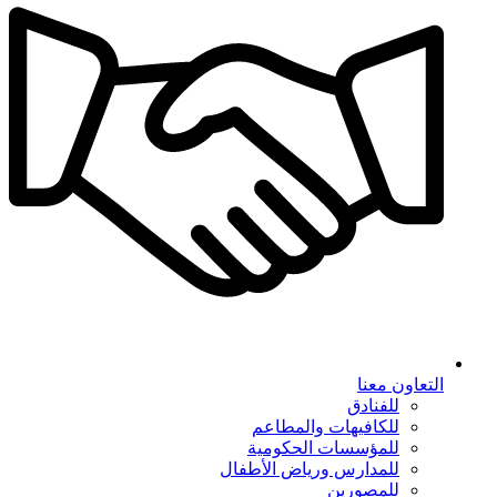
التعاون معنا
للفنادق
للكافيهات والمطاعم
للمؤسسات الحكومية
للمدارس ورياض الأطفال
للمصورين