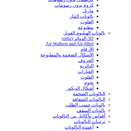
كروم بدون رسومات
ماربل
بالونات النثار
القلوب
مطبوعة
بالونات الهيليوم الفويل
3D-الدوائر (orbz)
Air Walkers and Air-filled
الأرقام
الأشكال الضخمة والمطبوعة
الحروف
الدائرية
العبارات
القلوب
نجوم
أشكال الديكور
البالونات الضخمة
البالونات الشفافة
بالونات حسب الطلب
بالونات السقف
أقواس وأكاليل من البالونات
ترتيبات البالونات
أعمدة البالونات