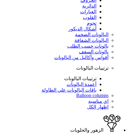
الحروف
الدائرية
العبارات
القلوب
نجوم
أشكال الديكور
البالونات الضخمة
البالونات الشفافة
بالونات حسب الطلب
بالونات السقف
أقواس وأكاليل من البالونات
ترتيبات البالونات
ترتيبات البالونات
أعمدة البالونات
باقات البالونات علي الطاولة
Balloon columns
اي مناسبه
إظهار الكل
الزهور والحلويات