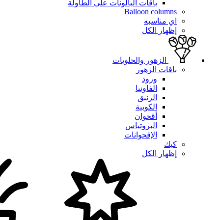
باقات البالونات علي الطاولة
Balloon columns
اي مناسبه
إظهار الكل
الزهور والحلويات
باقات الزهور
ورود
الفاونيا
الزنبق
الكوبية
أقحوان
البروتياس
الإقحوانات
كيك
إظهار الكل