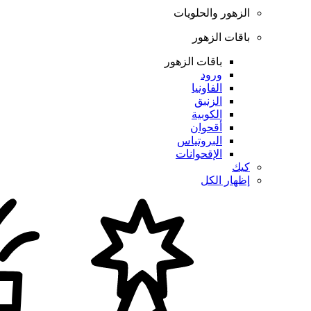
الزهور والحلويات
باقات الزهور
باقات الزهور
ورود
الفاونيا
الزنبق
الكوبية
أقحوان
البروتياس
الإقحوانات
كيك
إظهار الكل