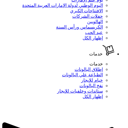
اليوم الوطني لدولة الإمارات العربية المتحدة
الافتتاحات الكبري
حفلات الشركات
الهالويين
الكريسماس ورأس السنة
عيد الحب
إظهار الكل
خدمات
خدمات
إطلاق البالونات
الطباعة علي البالونات
خيام للإيجار
نفخ البالونات
ستاندات وخلفيات للإيجار
إظهار الكل