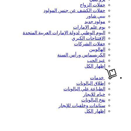
حفلات الزواج
حفلات الكشف عن جنس المولود
بيبي شاور
مولود جديد
يوم علم الإمارات
اليوم الوطني لدولة الإمارات العربية المتحدة
الافتتاحات الكبري
حفلات الشركات
الهالويين
الكريسماس ورأس السنة
عيد الحب
إظهار الكل
خدمات
إطلاق البالونات
الطباعة علي البالونات
خيام للإيجار
نفخ البالونات
ستاندات وخلفيات للإيجار
إظهار الكل