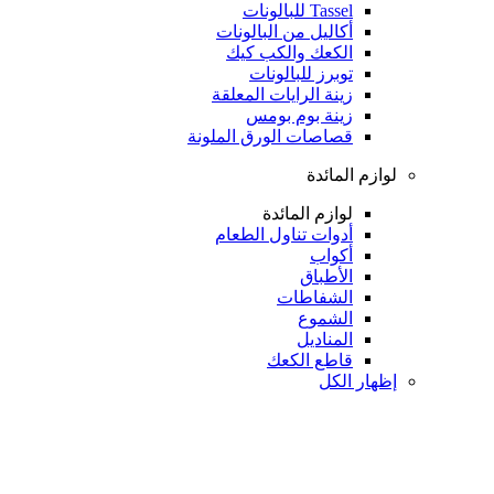
Tassel للبالونات
أكاليل من البالونات
الكعك والكب كيك
توبرز للبالونات
زينة الرايات المعلقة
زينة بوم بومس
قصاصات الورق الملونة
لوازم المائدة
لوازم المائدة
أدوات تناول الطعام
أكواب
الأطباق
الشفاطات
الشموع
المناديل
قاطع الكعك
إظهار الكل