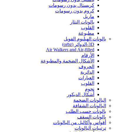
كريستال بدون رسومات
كروم بدون رسومات
ماربل
بالونات النثار
القلوب
مطبوعة
بالونات الهيليوم الفويل
3D-الدوائر (orbz)
Air Walkers and Air-filled
الأرقام
الأشكال الضخمة والمطبوعة
الحروف
الدائرية
العبارات
القلوب
نجوم
أشكال الديكور
البالونات الضخمة
البالونات الشفافة
بالونات حسب الطلب
بالونات السقف
أقواس وأكاليل من البالونات
ترتيبات البالونات