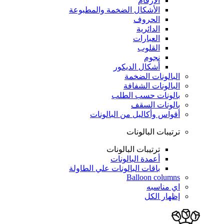
الأرقام
الأشكال الضخمة والمطبوعة
الحروف
الدائرية
العبارات
القلوب
نجوم
أشكال الديكور
البالونات الضخمة
البالونات الشفافة
بالونات حسب الطلب
بالونات السقف
أقواس وأكاليل من البالونات
ترتيبات البالونات
ترتيبات البالونات
أعمدة البالونات
باقات البالونات علي الطاولة
Balloon columns
اي مناسبه
إظهار الكل