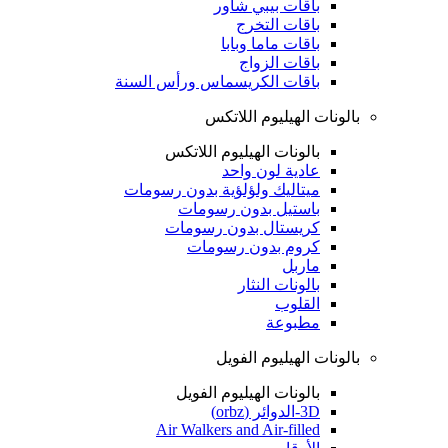
باقات بيبي شاور
باقات التخرج
باقات ماما وبابا
باقات الزواج
باقات الكريسماس ورأس السنة
بالونات الهيليوم اللاتكس
بالونات الهيليوم اللاتكس
عادية لون واحد
ميتاليك ولؤلؤية بدون رسومات
باستيل بدون رسومات
كريستال بدون رسومات
كروم بدون رسومات
ماربل
بالونات النثار
القلوب
مطبوعة
بالونات الهيليوم الفويل
بالونات الهيليوم الفويل
3D-الدوائر (orbz)
Air Walkers and Air-filled