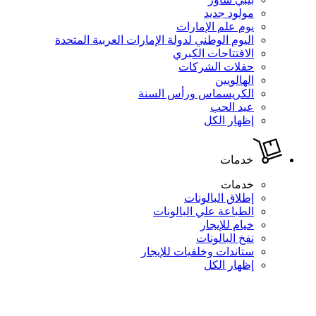
مولود جديد
يوم علم الإمارات
اليوم الوطني لدولة الإمارات العربية المتحدة
الافتتاحات الكبري
حفلات الشركات
الهالويين
الكريسماس ورأس السنة
عيد الحب
إظهار الكل
خدمات
خدمات
إطلاق البالونات
الطباعة علي البالونات
خيام للإيجار
نفخ البالونات
ستاندات وخلفيات للإيجار
إظهار الكل