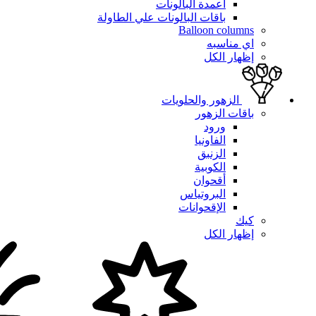
أعمدة البالونات
باقات البالونات علي الطاولة
Balloon columns
اي مناسبه
إظهار الكل
الزهور والحلويات
باقات الزهور
ورود
الفاونيا
الزنبق
الكوبية
أقحوان
البروتياس
الإقحوانات
كيك
إظهار الكل