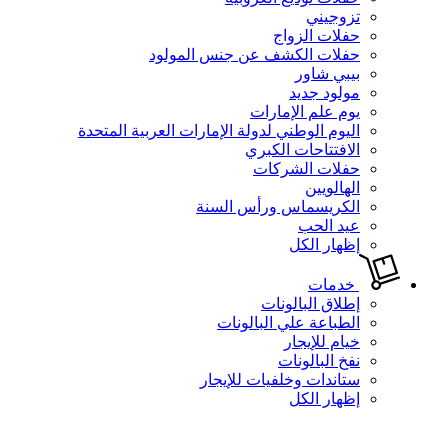
تزوجيني
حفلات الزواج
حفلات الكشف عن جنس المولود
بيبي شاور
مولود جديد
يوم علم الإمارات
اليوم الوطني لدولة الإمارات العربية المتحدة
الافتتاحات الكبري
حفلات الشركات
الهالويين
الكريسماس ورأس السنة
عيد الحب
إظهار الكل
خدمات
إطلاق البالونات
الطباعة علي البالونات
خيام للإيجار
نفخ البالونات
ستاندات وخلفيات للإيجار
إظهار الكل