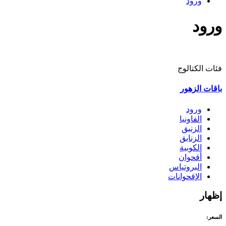
ورود
ورود
فئات الكتالوج
باقات الزهور
ورود
الفاونيا
الزنبق
الزنابق
الكوبية
أقحوان
البروتياس
الإقحوانات
إظهار
السعر: