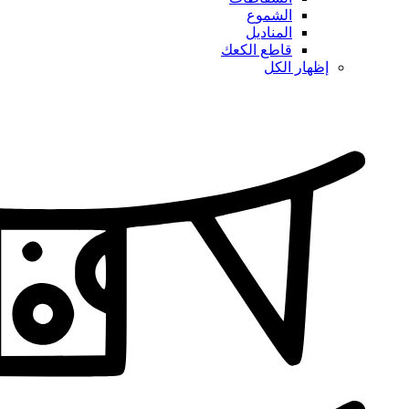
الشموع
المناديل
قاطع الكعك
إظهار الكل