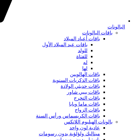
البالونات
باقات البالونات
باقات أعياد الميلاد
باقات عيد الميلاد الأول
للولد
للفتاة
له
لها
باقات الهالويين
باقات الذكريات السنوية
باقات حديثي الولادة
باقات بيبي شاور
باقات التخرج
باقات ماما وبابا
باقات الزواج
باقات الكريسماس ورأس السنة
بالونات الهيليوم اللاتكس
عادية لون واحد
ميتاليك ولؤلؤية بدون رسومات
باستيل بدون رسومات