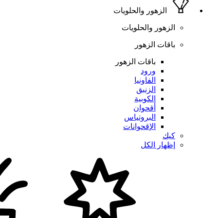
الزهور والحلويات
الزهور والحلويات
باقات الزهور
باقات الزهور
ورود
الفاونيا
الزنبق
الكوبية
أقحوان
البروتياس
الإقحوانات
كيك
إظهار الكل