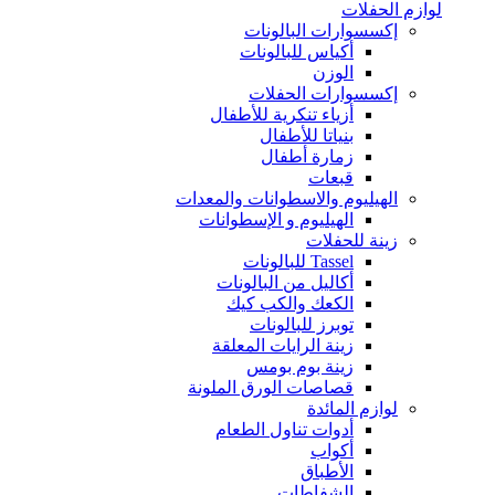
لوازم الحفلات
إكسسوارات البالونات
أكياس للبالونات
الوزن
إكسسوارات الحفلات
أزياء تنكرية للأطفال
بنياتا للأطفال
زمارة أطفال
قبعات
الهيليوم والاسطوانات والمعدات
الهيليوم و الإسطوانات
زينة للحفلات
Tassel للبالونات
أكاليل من البالونات
الكعك والكب كيك
توبرز للبالونات
زينة الرايات المعلقة
زينة بوم بومس
قصاصات الورق الملونة
لوازم المائدة
أدوات تناول الطعام
أكواب
الأطباق
الشفاطات