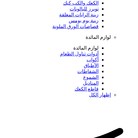
الكعك والكب كيك
توبرز للبالونات
زينة الرايات المعلقة
زينة بوم بومس
قصاصات الورق الملونة
لوازم المائدة
لوازم المائدة
أدوات تناول الطعام
أكواب
الأطباق
الشفاطات
الشموع
المناديل
قاطع الكعك
إظهار الكل