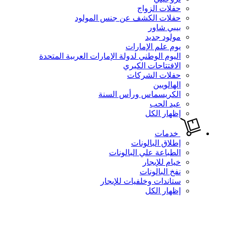
حفلات الزواج
حفلات الكشف عن جنس المولود
بيبي شاور
مولود جديد
يوم علم الإمارات
اليوم الوطني لدولة الإمارات العربية المتحدة
الافتتاحات الكبري
حفلات الشركات
الهالويين
الكريسماس ورأس السنة
عيد الحب
إظهار الكل
خدمات
إطلاق البالونات
الطباعة علي البالونات
خيام للإيجار
نفخ البالونات
ستاندات وخلفيات للإيجار
إظهار الكل