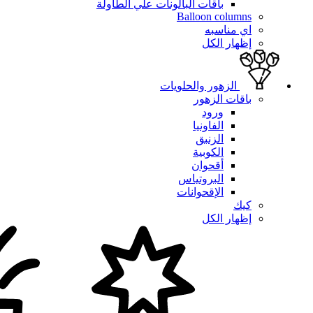
باقات البالونات علي الطاولة
Balloon columns
اي مناسبه
إظهار الكل
الزهور والحلويات
باقات الزهور
ورود
الفاونيا
الزنبق
الكوبية
أقحوان
البروتياس
الإقحوانات
كيك
إظهار الكل