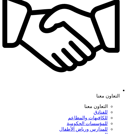
التعاون معنا
التعاون معنا
للفنادق
للكافيهات والمطاعم
للمؤسسات الحكومية
للمدارس ورياض الأطفال