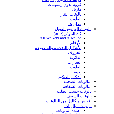
كروم بدون رسومات
ماربل
بالونات النثار
القلوب
مطبوعة
بالونات الهيليوم الفويل
3D-الدوائر (orbz)
Air Walkers and Air-filled
الأرقام
الأشكال الضخمة والمطبوعة
الحروف
الدائرية
العبارات
القلوب
نجوم
أشكال الديكور
البالونات الضخمة
البالونات الشفافة
بالونات حسب الطلب
بالونات السقف
أقواس وأكاليل من البالونات
ترتيبات البالونات
أعمدة البالونات