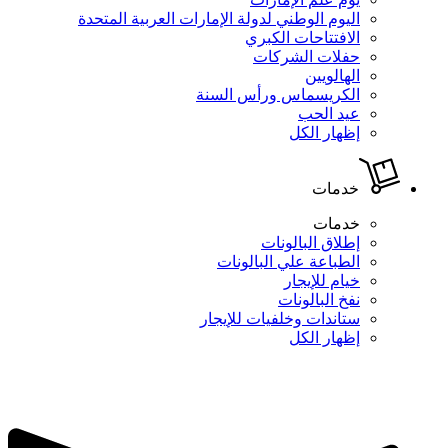
اليوم الوطني لدولة الإمارات العربية المتحدة
الافتتاحات الكبري
حفلات الشركات
الهالويين
الكريسماس ورأس السنة
عيد الحب
إظهار الكل
خدمات
خدمات
إطلاق البالونات
الطباعة علي البالونات
خيام للإيجار
نفخ البالونات
ستاندات وخلفيات للإيجار
إظهار الكل