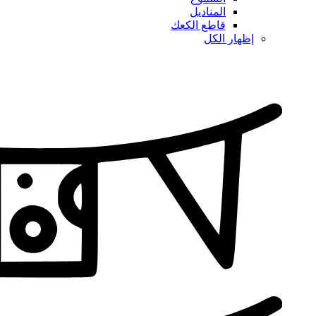
المناديل
قاطع الكعك
إظهار الكل