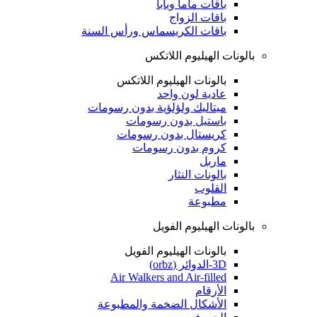
باقات ماما وبابا
باقات الزواج
باقات الكريسماس ورأس السنة
بالونات الهيليوم اللاتكس
بالونات الهيليوم اللاتكس
عادية لون واحد
ميتاليك ولؤلؤية بدون رسومات
باستيل بدون رسومات
كريستال بدون رسومات
كروم بدون رسومات
ماربل
بالونات النثار
القلوب
مطبوعة
بالونات الهيليوم الفويل
بالونات الهيليوم الفويل
3D-الدوائر (orbz)
Air Walkers and Air-filled
الأرقام
الأشكال الضخمة والمطبوعة