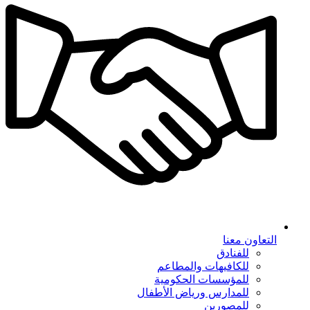
التعاون معنا
للفنادق
للكافيهات والمطاعم
للمؤسسات الحكومية
للمدارس ورياض الأطفال
للمصورين