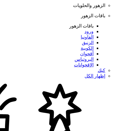
الزهور والحلويات
باقات الزهور
باقات الزهور
ورود
الفاونيا
الزنبق
الكوبية
أقحوان
البروتياس
الإقحوانات
كيك
إظهار الكل