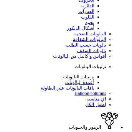
الحروف
الدائرية
العبارات
القلوب
نجوم
أشكال الديكور
البالونات الضخمة
البالونات الشفافة
بالونات حسب الطلب
بالونات السقف
أقواس وأكاليل من البالونات
ترتيبات البالونات
ترتيبات البالونات
أعمدة البالونات
باقات البالونات علي الطاولة
Balloon columns
اي مناسبه
إظهار الكل
الزهور والحلويات