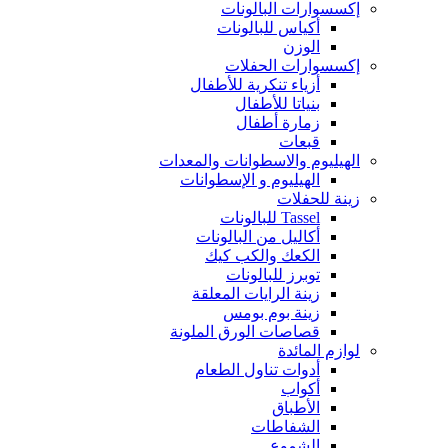
إكسسوارات البالونات
أكياس للبالونات
الوزن
إكسسوارات الحفلات
أزياء تنكرية للأطفال
بنياتا للأطفال
زمارة أطفال
قبعات
الهيليوم والاسطوانات والمعدات
الهيليوم و الإسطوانات
زينة للحفلات
Tassel للبالونات
أكاليل من البالونات
الكعك والكب كيك
توبرز للبالونات
زينة الرايات المعلقة
زينة بوم بومس
قصاصات الورق الملونة
لوازم المائدة
أدوات تناول الطعام
أكواب
الأطباق
الشفاطات
الشموع