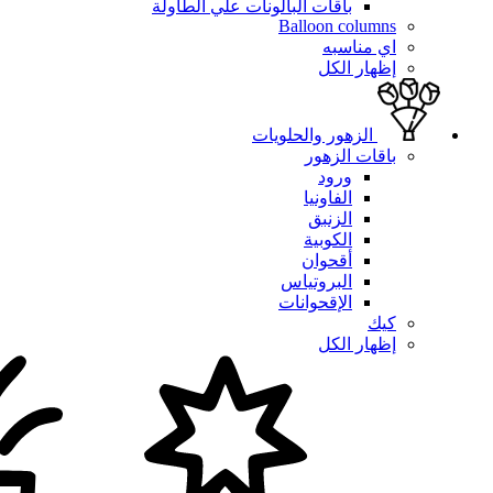
باقات البالونات علي الطاولة
Balloon columns
اي مناسبه
إظهار الكل
الزهور والحلويات
باقات الزهور
ورود
الفاونيا
الزنبق
الكوبية
أقحوان
البروتياس
الإقحوانات
كيك
إظهار الكل