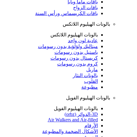
باقات ماما وبابا
باقات الزواج
باقات الكريسماس ورأس السنة
بالونات الهيليوم اللاتكس
بالونات الهيليوم اللاتكس
عادية لون واحد
ميتاليك ولؤلؤية بدون رسومات
باستيل بدون رسومات
كريستال بدون رسومات
كروم بدون رسومات
ماربل
بالونات النثار
القلوب
مطبوعة
بالونات الهيليوم الفويل
بالونات الهيليوم الفويل
3D-الدوائر (orbz)
Air Walkers and Air-filled
الأرقام
الأشكال الضخمة والمطبوعة