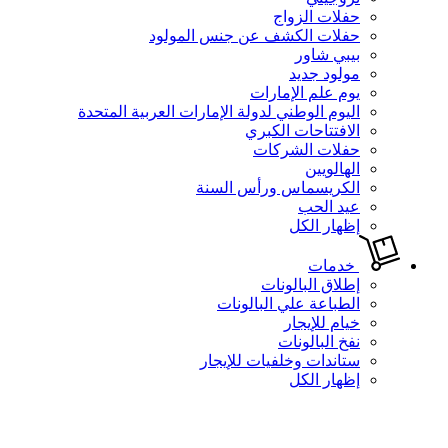
حفلات الزواج
حفلات الكشف عن جنس المولود
بيبي شاور
مولود جديد
يوم علم الإمارات
اليوم الوطني لدولة الإمارات العربية المتحدة
الافتتاحات الكبري
حفلات الشركات
الهالويين
الكريسماس ورأس السنة
عيد الحب
إظهار الكل
خدمات
إطلاق البالونات
الطباعة علي البالونات
خيام للإيجار
نفخ البالونات
ستاندات وخلفيات للإيجار
إظهار الكل