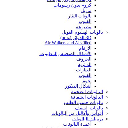
كروم بدون رسومات
ماربل
بالونات النثار
القلوب
مطبوعة
بالونات الهيليوم الفويل
3D-الدوائر (orbz)
Air Walkers and Air-filled
الأرقام
الأشكال الضخمة والمطبوعة
الحروف
الدائرية
العبارات
القلوب
نجوم
أشكال الديكور
البالونات الضخمة
البالونات الشفافة
بالونات حسب الطلب
بالونات السقف
أقواس وأكاليل من البالونات
ترتيبات البالونات
أعمدة البالونات