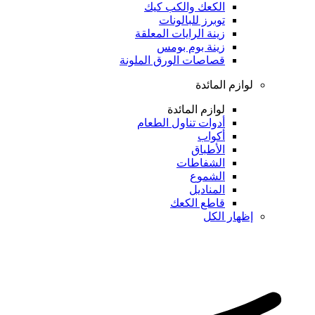
الكعك والكب كيك
توبرز للبالونات
زينة الرايات المعلقة
زينة بوم بومس
قصاصات الورق الملونة
لوازم المائدة
لوازم المائدة
أدوات تناول الطعام
أكواب
الأطباق
الشفاطات
الشموع
المناديل
قاطع الكعك
إظهار الكل