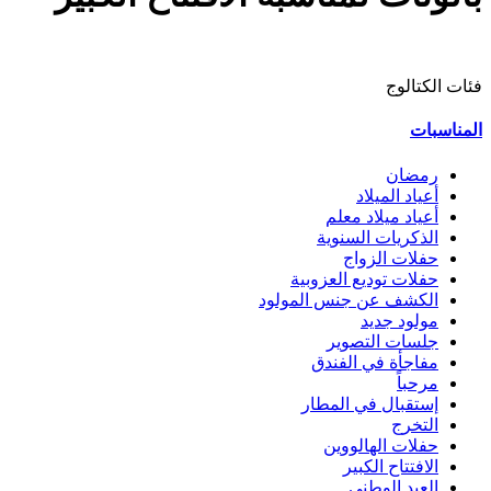
فئات الكتالوج
المناسبات
رمضان
أعياد الميلاد
أعياد ميلاد معلم
الذكريات السنوية
حفلات الزواج
حفلات توديع العزوبية
الكشف عن جنس المولود
مولود جديد
جلسات التصوير
مفاجأة في الفندق
مرحباً
إستقبال في المطار
التخرج
حفلات الهالووين
الافتتاح الكبير
العيد الوطني