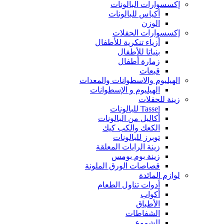
إكسسوارات البالونات
أكياس للبالونات
الوزن
إكسسوارات الحفلات
أزياء تنكرية للأطفال
بنياتا للأطفال
زمارة أطفال
قبعات
الهيليوم والاسطوانات والمعدات
الهيليوم و الإسطوانات
زينة للحفلات
Tassel للبالونات
أكاليل من البالونات
الكعك والكب كيك
توبرز للبالونات
زينة الرايات المعلقة
زينة بوم بومس
قصاصات الورق الملونة
لوازم المائدة
أدوات تناول الطعام
أكواب
الأطباق
الشفاطات
الشموع