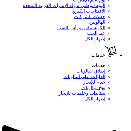
اليوم الوطني لدولة الإمارات العربية المتحدة
الافتتاحات الكبري
حفلات الشركات
الهالويين
الكريسماس ورأس السنة
عيد الحب
إظهار الكل
خدمات
خدمات
إطلاق البالونات
الطباعة علي البالونات
خيام للإيجار
نفخ البالونات
ستاندات وخلفيات للإيجار
إظهار الكل