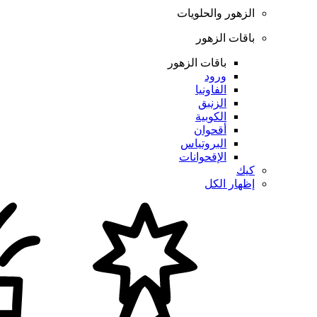
الزهور والحلويات
باقات الزهور
باقات الزهور
ورود
الفاونيا
الزنبق
الكوبية
أقحوان
البروتياس
الإقحوانات
كيك
إظهار الكل