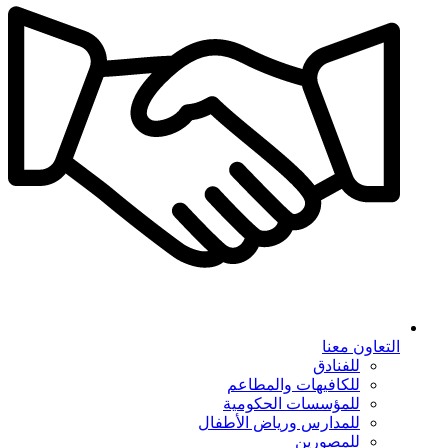
التعاون معنا
للفنادق
للكافيهات والمطاعم
للمؤسسات الحكومية
للمدارس ورياض الأطفال
للمصورين