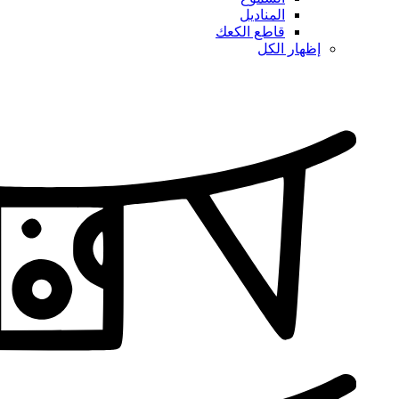
المناديل
قاطع الكعك
إظهار الكل