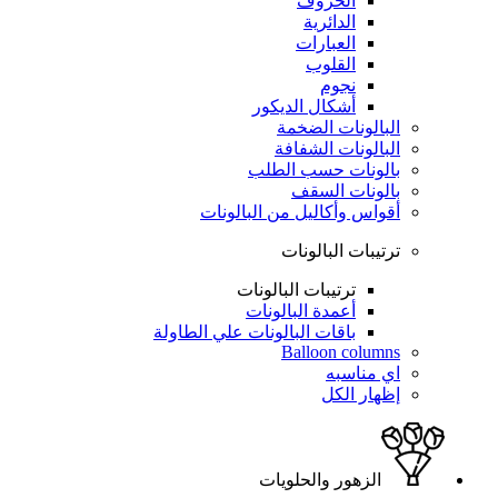
الحروف
الدائرية
العبارات
القلوب
نجوم
أشكال الديكور
البالونات الضخمة
البالونات الشفافة
بالونات حسب الطلب
بالونات السقف
أقواس وأكاليل من البالونات
ترتيبات البالونات
ترتيبات البالونات
أعمدة البالونات
باقات البالونات علي الطاولة
Balloon columns
اي مناسبه
إظهار الكل
الزهور والحلويات