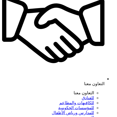
التعاون معنا
التعاون معنا
للفنادق
للكافيهات والمطاعم
للمؤسسات الحكومية
للمدارس ورياض الأطفال