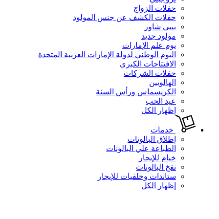
حفلات الزواج
حفلات الكشف عن جنس المولود
بيبي شاور
مولود جديد
يوم علم الإمارات
اليوم الوطني لدولة الإمارات العربية المتحدة
الافتتاحات الكبري
حفلات الشركات
الهالويين
الكريسماس ورأس السنة
عيد الحب
إظهار الكل
خدمات
إطلاق البالونات
الطباعة علي البالونات
خيام للإيجار
نفخ البالونات
ستاندات وخلفيات للإيجار
إظهار الكل