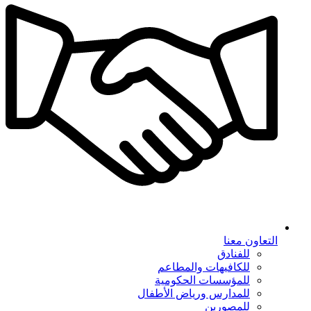
التعاون معنا
للفنادق
للكافيهات والمطاعم
للمؤسسات الحكومية
للمدارس ورياض الأطفال
للمصورين