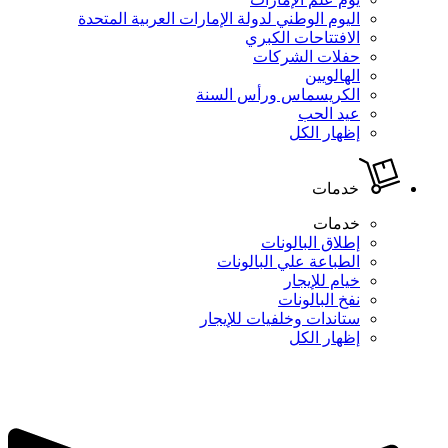
اليوم الوطني لدولة الإمارات العربية المتحدة
الافتتاحات الكبري
حفلات الشركات
الهالويين
الكريسماس ورأس السنة
عيد الحب
إظهار الكل
خدمات
خدمات
إطلاق البالونات
الطباعة علي البالونات
خيام للإيجار
نفخ البالونات
ستاندات وخلفيات للإيجار
إظهار الكل