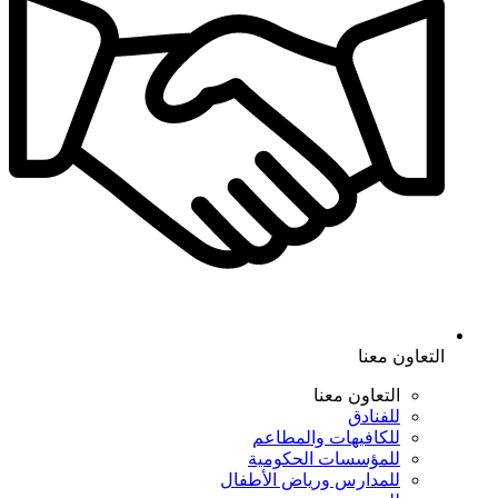
التعاون معنا
التعاون معنا
للفنادق
للكافيهات والمطاعم
للمؤسسات الحكومية
للمدارس ورياض الأطفال