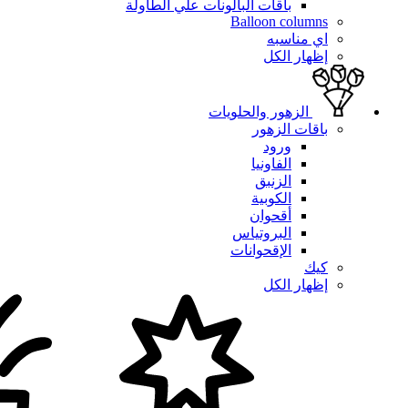
باقات البالونات علي الطاولة
Balloon columns
اي مناسبه
إظهار الكل
الزهور والحلويات
باقات الزهور
ورود
الفاونيا
الزنبق
الكوبية
أقحوان
البروتياس
الإقحوانات
كيك
إظهار الكل