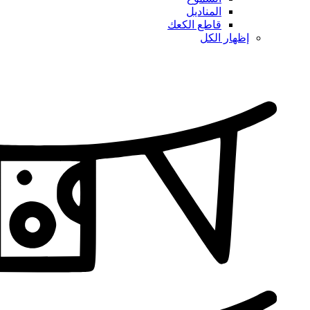
المناديل
قاطع الكعك
إظهار الكل