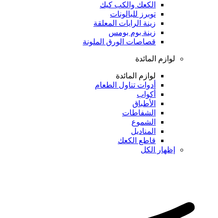
الكعك والكب كيك
توبرز للبالونات
زينة الرايات المعلقة
زينة بوم بومس
قصاصات الورق الملونة
لوازم المائدة
لوازم المائدة
أدوات تناول الطعام
أكواب
الأطباق
الشفاطات
الشموع
المناديل
قاطع الكعك
إظهار الكل