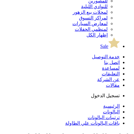
للمصورين
للنوادي الليلية
لمحلات بيع الزهور
لمراكز التسوق
لمعارض السيارات
لمنظمي الحفلات
إظهار الكل
Sale
خدمة التوصيل
إتصل بنا
لمساعدة
التعليقات
عن الشركة
مقالات
تسجيل الدخول
الرئيسية
البالونات
ترتيبات البالونات
باقات البالونات علي الطاولة