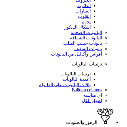
الحروف
الدائرية
العبارات
القلوب
نجوم
أشكال الديكور
البالونات الضخمة
البالونات الشفافة
بالونات حسب الطلب
بالونات السقف
أقواس وأكاليل من البالونات
ترتيبات البالونات
ترتيبات البالونات
أعمدة البالونات
باقات البالونات علي الطاولة
Balloon columns
اي مناسبه
إظهار الكل
الزهور والحلويات