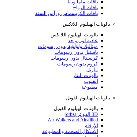
باقات ماما وبابا
باقات الزواج
باقات الكريسماس ورأس السنة
بالونات الهيليوم اللاتكس
بالونات الهيليوم اللاتكس
عادية لون واحد
ميتاليك ولؤلؤية بدون رسومات
باستيل بدون رسومات
كريستال بدون رسومات
كروم بدون رسومات
ماربل
بالونات النثار
القلوب
مطبوعة
بالونات الهيليوم الفويل
بالونات الهيليوم الفويل
3D-الدوائر (orbz)
Air Walkers and Air-filled
الأرقام
الأشكال الضخمة والمطبوعة