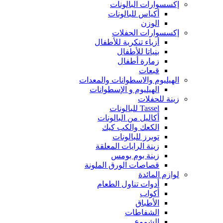
إكسسوارات البالونات
أكياس للبالونات
الوزن
إكسسوارات الحفلات
أزياء تنكرية للأطفال
بنياتا للأطفال
زمارة أطفال
قبعات
الهيليوم والاسطوانات والمعدات
الهيليوم و الإسطوانات
زينة للحفلات
Tassel للبالونات
أكاليل من البالونات
الكعك والكب كيك
توبرز للبالونات
زينة الرايات المعلقة
زينة بوم بومس
قصاصات الورق الملونة
لوازم المائدة
أدوات تناول الطعام
أكواب
الأطباق
الشفاطات
الشموع