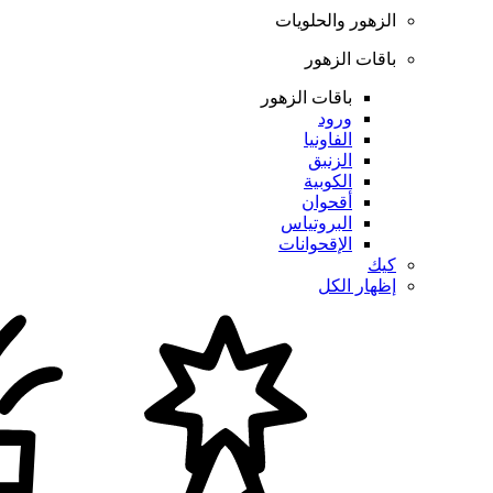
الزهور والحلويات
باقات الزهور
باقات الزهور
ورود
الفاونيا
الزنبق
الكوبية
أقحوان
البروتياس
الإقحوانات
كيك
إظهار الكل