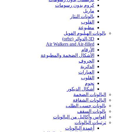
كروم بدون رسومات
ماربل
بالونات النثار
القلوب
مطبوعة
بالونات الهيليوم الفويل
3D-الدوائر (orbz)
Air Walkers and Air-filled
الأرقام
الأشكال الضخمة والمطبوعة
الحروف
الدائرية
العبارات
القلوب
نجوم
أشكال الديكور
البالونات الضخمة
البالونات الشفافة
بالونات حسب الطلب
بالونات السقف
أقواس وأكاليل من البالونات
ترتيبات البالونات
أعمدة البالونات