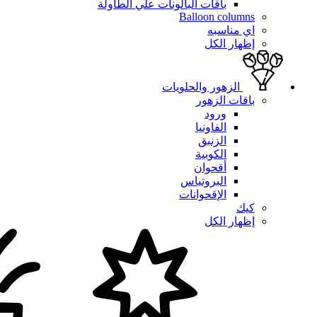
باقات البالونات علي الطاولة
Balloon columns
اي مناسبه
إظهار الكل
الزهور والحلويات
باقات الزهور
ورود
الفاونيا
الزنبق
الكوبية
أقحوان
البروتياس
الإقحوانات
كيك
إظهار الكل