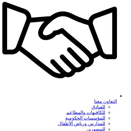
التعاون معنا
للفنادق
للكافيهات والمطاعم
للمؤسسات الحكومية
للمدارس ورياض الأطفال
للمصورين