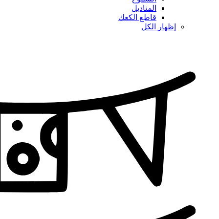
المناديل
قاطع الكعك
إظهار الكل