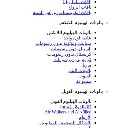
باقات ماما وبابا
باقات الزواج
باقات الكريسماس ورأس السنة
بالونات الهيليوم اللاتكس
بالونات الهيليوم اللاتكس
عادية لون واحد
ميتاليك ولؤلؤية بدون رسومات
باستيل بدون رسومات
كريستال بدون رسومات
كروم بدون رسومات
ماربل
بالونات النثار
القلوب
مطبوعة
بالونات الهيليوم الفويل
بالونات الهيليوم الفويل
3D-الدوائر (orbz)
Air Walkers and Air-filled
الأرقام
الأشكال الضخمة والمطبوعة