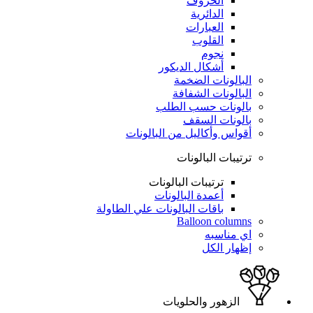
الحروف
الدائرية
العبارات
القلوب
نجوم
أشكال الديكور
البالونات الضخمة
البالونات الشفافة
بالونات حسب الطلب
بالونات السقف
أقواس وأكاليل من البالونات
ترتيبات البالونات
ترتيبات البالونات
أعمدة البالونات
باقات البالونات علي الطاولة
Balloon columns
اي مناسبه
إظهار الكل
الزهور والحلويات