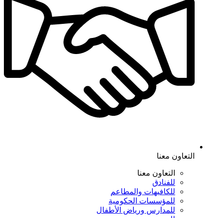
التعاون معنا
التعاون معنا
للفنادق
للكافيهات والمطاعم
للمؤسسات الحكومية
للمدارس ورياض الأطفال