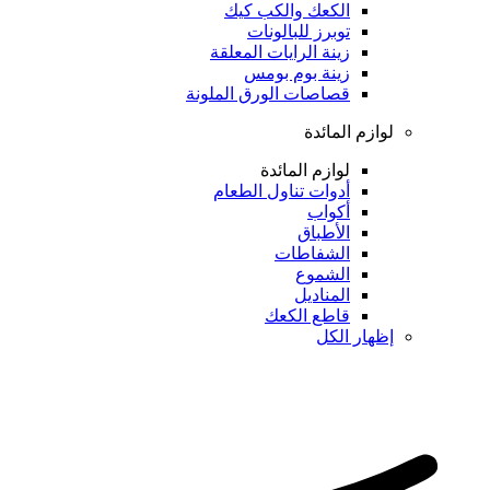
الكعك والكب كيك
توبرز للبالونات
زينة الرايات المعلقة
زينة بوم بومس
قصاصات الورق الملونة
لوازم المائدة
لوازم المائدة
أدوات تناول الطعام
أكواب
الأطباق
الشفاطات
الشموع
المناديل
قاطع الكعك
إظهار الكل