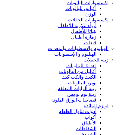
إكسسوارات البالونات
أكياس للبالونات
الوزن
إكسسوارات الحفلات
أزياء تنكرية للأطفال
بنياتا للأطفال
زمارة أطفال
قبعات
الهيليوم والاسطوانات والمعدات
الهيليوم و الإسطوانات
زينة للحفلات
Tassel للبالونات
أكاليل من البالونات
الكعك والكب كيك
توبرز للبالونات
زينة الرايات المعلقة
زينة بوم بومس
قصاصات الورق الملونة
لوازم المائدة
أدوات تناول الطعام
أكواب
الأطباق
الشفاطات
الشموع