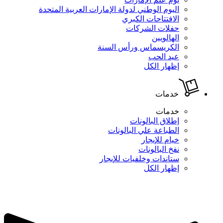
اليوم الوطني لدولة الإمارات العربية المتحدة
الافتتاحات الكبري
حفلات الشركات
الهالويين
الكريسماس ورأس السنة
عيد الحب
إظهار الكل
خدمات
خدمات
إطلاق البالونات
الطباعة علي البالونات
خيام للإيجار
نفخ البالونات
ستاندات وخلفيات للإيجار
إظهار الكل