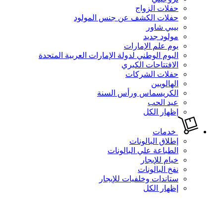
حفلات الزواج
حفلات الكشف عن جنس المولود
بيبي شاور
مولود جديد
يوم علم الإمارات
اليوم الوطني لدولة الإمارات العربية المتحدة
الافتتاحات الكبري
حفلات الشركات
الهالويين
الكريسماس ورأس السنة
عيد الحب
إظهار الكل
خدمات
إطلاق البالونات
الطباعة علي البالونات
خيام للإيجار
نفخ البالونات
ستاندات وخلفيات للإيجار
إظهار الكل