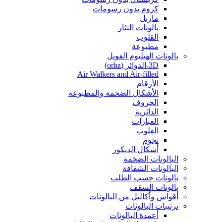
كروم بدون رسومات
ماربل
بالونات النثار
القلوب
مطبوعة
بالونات الهيليوم الفويل
3D-الدوائر (orbz)
Air Walkers and Air-filled
الأرقام
الأشكال الضخمة والمطبوعة
الحروف
الدائرية
العبارات
القلوب
نجوم
أشكال الديكور
البالونات الضخمة
البالونات الشفافة
بالونات حسب الطلب
بالونات السقف
أقواس وأكاليل من البالونات
ترتيبات البالونات
أعمدة البالونات