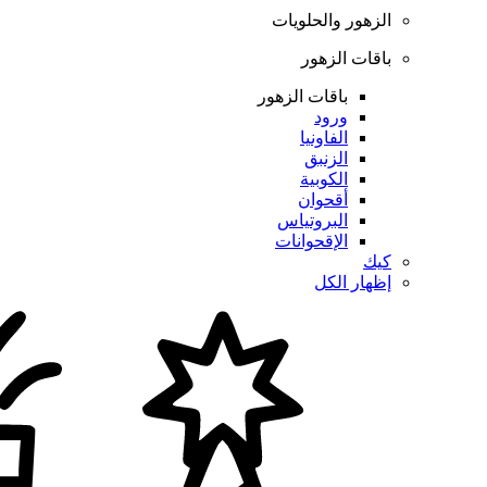
الزهور والحلويات
باقات الزهور
باقات الزهور
ورود
الفاونيا
الزنبق
الكوبية
أقحوان
البروتياس
الإقحوانات
كيك
إظهار الكل