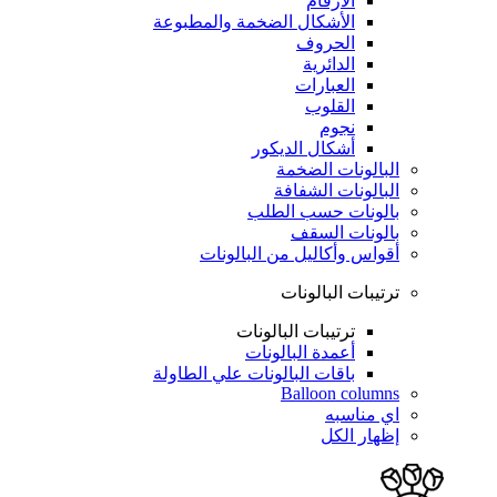
الأرقام
الأشكال الضخمة والمطبوعة
الحروف
الدائرية
العبارات
القلوب
نجوم
أشكال الديكور
البالونات الضخمة
البالونات الشفافة
بالونات حسب الطلب
بالونات السقف
أقواس وأكاليل من البالونات
ترتيبات البالونات
ترتيبات البالونات
أعمدة البالونات
باقات البالونات علي الطاولة
Balloon columns
اي مناسبه
إظهار الكل