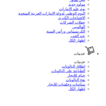
مولود جديد
يوم علم الإمارات
اليوم الوطني لدولة الإمارات العربية المتحدة
الافتتاحات الكبري
حفلات الشركات
الهالويين
الكريسماس ورأس السنة
عيد الحب
إظهار الكل
خدمات
خدمات
إطلاق البالونات
الطباعة علي البالونات
خيام للإيجار
نفخ البالونات
ستاندات وخلفيات للإيجار
إظهار الكل