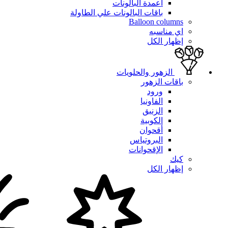
أعمدة البالونات
باقات البالونات علي الطاولة
Balloon columns
اي مناسبه
إظهار الكل
الزهور والحلويات
باقات الزهور
ورود
الفاونيا
الزنبق
الكوبية
أقحوان
البروتياس
الإقحوانات
كيك
إظهار الكل