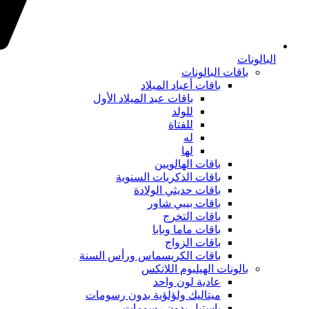
البالونات
باقات البالونات
باقات أعياد الميلاد
باقات عيد الميلاد الأول
للولد
للفتاة
له
لها
باقات الهالويين
باقات الذكريات السنوية
باقات حديثي الولادة
باقات بيبي شاور
باقات التخرج
باقات ماما وبابا
باقات الزواج
باقات الكريسماس ورأس السنة
بالونات الهيليوم اللاتكس
عادية لون واحد
ميتاليك ولؤلؤية بدون رسومات
باستيل بدون رسومات