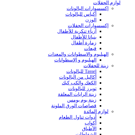
لوازم الحفلات
إكسسوارات البالونات
أكياس للبالونات
الوزن
إكسسوارات الحفلات
أزياء تنكرية للأطفال
بنياتا للأطفال
زمارة أطفال
قبعات
الهيليوم والاسطوانات والمعدات
الهيليوم و الإسطوانات
زينة للحفلات
Tassel للبالونات
أكاليل من البالونات
الكعك والكب كيك
توبرز للبالونات
زينة الرايات المعلقة
زينة بوم بومس
قصاصات الورق الملونة
لوازم المائدة
أدوات تناول الطعام
أكواب
الأطباق
الشفاطات