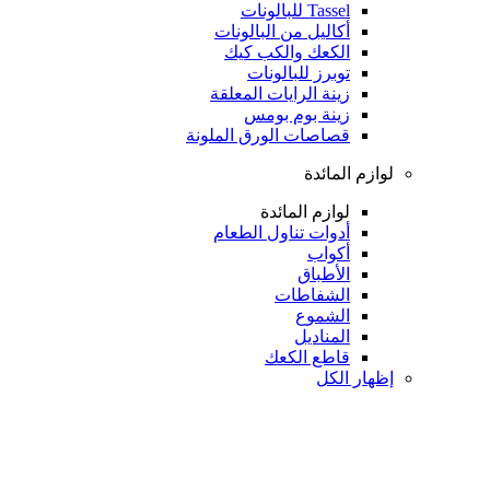
Tassel للبالونات
أكاليل من البالونات
الكعك والكب كيك
توبرز للبالونات
زينة الرايات المعلقة
زينة بوم بومس
قصاصات الورق الملونة
لوازم المائدة
لوازم المائدة
أدوات تناول الطعام
أكواب
الأطباق
الشفاطات
الشموع
المناديل
قاطع الكعك
إظهار الكل