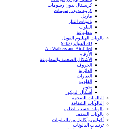
كريستال بدون رسومات
كروم بدون رسومات
ماربل
بالونات النثار
القلوب
مطبوعة
بالونات الهيليوم الفويل
3D-الدوائر (orbz)
Air Walkers and Air-filled
الأرقام
الأشكال الضخمة والمطبوعة
الحروف
الدائرية
العبارات
القلوب
نجوم
أشكال الديكور
البالونات الضخمة
البالونات الشفافة
بالونات حسب الطلب
بالونات السقف
أقواس وأكاليل من البالونات
ترتيبات البالونات