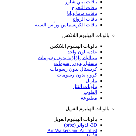
باقات بيبي شاور
باقات التخرج
باقات ماما وبابا
باقات الزواج
باقات الكريسماس ورأس السنة
بالونات الهيليوم اللاتكس
بالونات الهيليوم اللاتكس
عادية لون واحد
ميتاليك ولؤلؤية بدون رسومات
باستيل بدون رسومات
كريستال بدون رسومات
كروم بدون رسومات
ماربل
بالونات النثار
القلوب
مطبوعة
بالونات الهيليوم الفويل
بالونات الهيليوم الفويل
3D-الدوائر (orbz)
Air Walkers and Air-filled