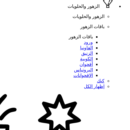
الزهور والحلويات
الزهور والحلويات
باقات الزهور
باقات الزهور
ورود
الفاونيا
الزنبق
الكوبية
أقحوان
البروتياس
الإقحوانات
كيك
إظهار الكل