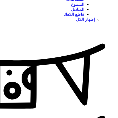
الشموع
المناديل
قاطع الكعك
إظهار الكل