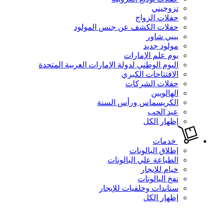
تزوجيني
حفلات الزواج
حفلات الكشف عن جنس المولود
بيبي شاور
مولود جديد
يوم علم الإمارات
اليوم الوطني لدولة الإمارات العربية المتحدة
الافتتاحات الكبري
حفلات الشركات
الهالويين
الكريسماس ورأس السنة
عيد الحب
إظهار الكل
خدمات
إطلاق البالونات
الطباعة علي البالونات
خيام للإيجار
نفخ البالونات
ستاندات وخلفيات للإيجار
إظهار الكل