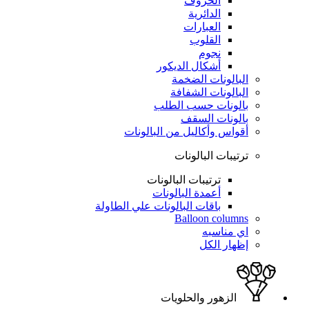
الحروف
الدائرية
العبارات
القلوب
نجوم
أشكال الديكور
البالونات الضخمة
البالونات الشفافة
بالونات حسب الطلب
بالونات السقف
أقواس وأكاليل من البالونات
ترتيبات البالونات
ترتيبات البالونات
أعمدة البالونات
باقات البالونات علي الطاولة
Balloon columns
اي مناسبه
إظهار الكل
الزهور والحلويات