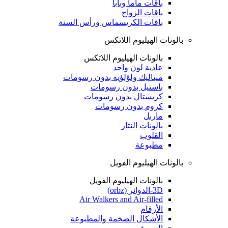
باقات ماما وبابا
باقات الزواج
باقات الكريسماس ورأس السنة
بالونات الهيليوم اللاتكس
بالونات الهيليوم اللاتكس
عادية لون واحد
ميتاليك ولؤلؤية بدون رسومات
باستيل بدون رسومات
كريستال بدون رسومات
كروم بدون رسومات
ماربل
بالونات النثار
القلوب
مطبوعة
بالونات الهيليوم الفويل
بالونات الهيليوم الفويل
3D-الدوائر (orbz)
Air Walkers and Air-filled
الأرقام
الأشكال الضخمة والمطبوعة