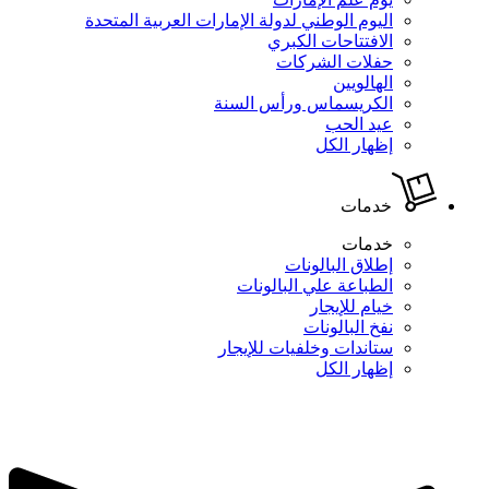
اليوم الوطني لدولة الإمارات العربية المتحدة
الافتتاحات الكبري
حفلات الشركات
الهالويين
الكريسماس ورأس السنة
عيد الحب
إظهار الكل
خدمات
خدمات
إطلاق البالونات
الطباعة علي البالونات
خيام للإيجار
نفخ البالونات
ستاندات وخلفيات للإيجار
إظهار الكل