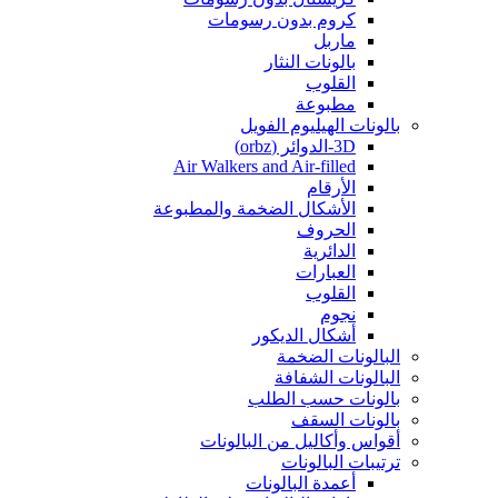
كروم بدون رسومات
ماربل
بالونات النثار
القلوب
مطبوعة
بالونات الهيليوم الفويل
3D-الدوائر (orbz)
Air Walkers and Air-filled
الأرقام
الأشكال الضخمة والمطبوعة
الحروف
الدائرية
العبارات
القلوب
نجوم
أشكال الديكور
البالونات الضخمة
البالونات الشفافة
بالونات حسب الطلب
بالونات السقف
أقواس وأكاليل من البالونات
ترتيبات البالونات
أعمدة البالونات