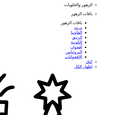
الزهور والحلويات
باقات الزهور
باقات الزهور
ورود
الفاونيا
الزنبق
الكوبية
أقحوان
البروتياس
الإقحوانات
كيك
إظهار الكل