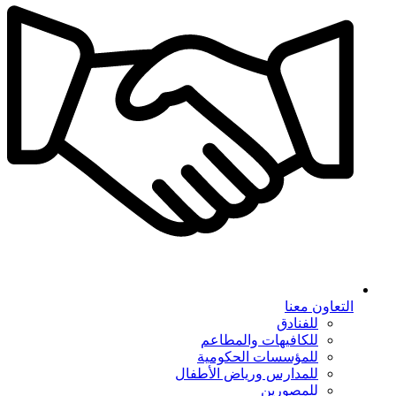
التعاون معنا
للفنادق
للكافيهات والمطاعم
للمؤسسات الحكومية
للمدارس ورياض الأطفال
للمصورين