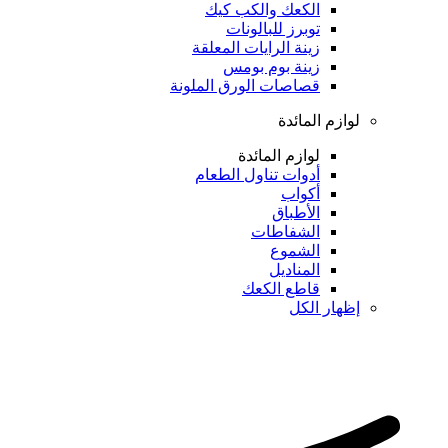
الكعك والكب كيك
توبرز للبالونات
زينة الرايات المعلقة
زينة بوم بومس
قصاصات الورق الملونة
لوازم المائدة
لوازم المائدة
أدوات تناول الطعام
أكواب
الأطباق
الشفاطات
الشموع
المناديل
قاطع الكعك
إظهار الكل