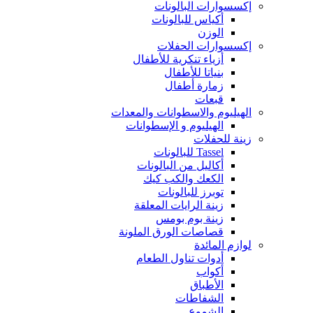
إكسسوارات البالونات
أكياس للبالونات
الوزن
إكسسوارات الحفلات
أزياء تنكرية للأطفال
بنياتا للأطفال
زمارة أطفال
قبعات
الهيليوم والاسطوانات والمعدات
الهيليوم و الإسطوانات
زينة للحفلات
Tassel للبالونات
أكاليل من البالونات
الكعك والكب كيك
توبرز للبالونات
زينة الرايات المعلقة
زينة بوم بومس
قصاصات الورق الملونة
لوازم المائدة
أدوات تناول الطعام
أكواب
الأطباق
الشفاطات
الشموع