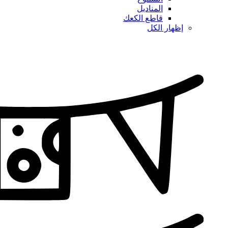
المناديل
قاطع الكعك
إظهار الكل