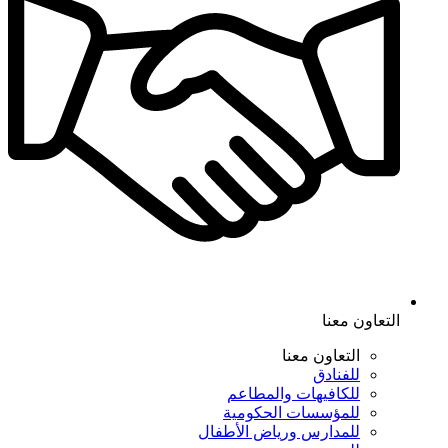
التعاون معنا
التعاون معنا
للفنادق
للكافيهات والمطاعم
للمؤسسات الحكومية
للمدارس ورياض الأطفال