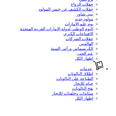
حفلات الزواج
حفلات الكشف عن جنس المولود
بيبي شاور
مولود جديد
يوم علم الإمارات
اليوم الوطني لدولة الإمارات العربية المتحدة
الافتتاحات الكبري
حفلات الشركات
الهالويين
الكريسماس ورأس السنة
عيد الحب
إظهار الكل
خدمات
إطلاق البالونات
الطباعة علي البالونات
خيام للإيجار
نفخ البالونات
ستاندات وخلفيات للإيجار
إظهار الكل