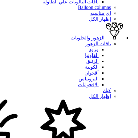
باقات البالونات علي الطاولة
Balloon columns
اي مناسبه
إظهار الكل
الزهور والحلويات
باقات الزهور
ورود
الفاونيا
الزنبق
الكوبية
أقحوان
البروتياس
الإقحوانات
كيك
إظهار الكل