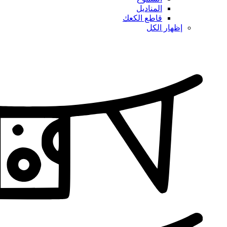
المناديل
قاطع الكعك
إظهار الكل