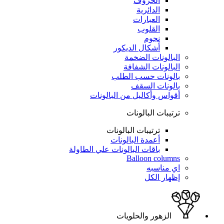
الحروف
الدائرية
العبارات
القلوب
نجوم
أشكال الديكور
البالونات الضخمة
البالونات الشفافة
بالونات حسب الطلب
بالونات السقف
أقواس وأكاليل من البالونات
ترتيبات البالونات
ترتيبات البالونات
أعمدة البالونات
باقات البالونات علي الطاولة
Balloon columns
اي مناسبه
إظهار الكل
الزهور والحلويات