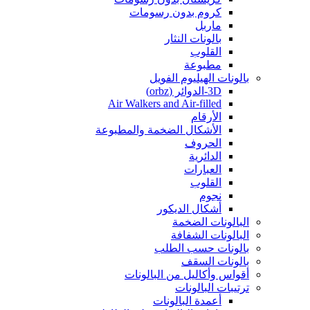
كروم بدون رسومات
ماربل
بالونات النثار
القلوب
مطبوعة
بالونات الهيليوم الفويل
3D-الدوائر (orbz)
Air Walkers and Air-filled
الأرقام
الأشكال الضخمة والمطبوعة
الحروف
الدائرية
العبارات
القلوب
نجوم
أشكال الديكور
البالونات الضخمة
البالونات الشفافة
بالونات حسب الطلب
بالونات السقف
أقواس وأكاليل من البالونات
ترتيبات البالونات
أعمدة البالونات