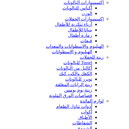
إكسسوارات البالونات
أكياس للبالونات
الوزن
إكسسوارات الحفلات
أزياء تنكرية للأطفال
بنياتا للأطفال
زمارة أطفال
قبعات
الهيليوم والاسطوانات والمعدات
الهيليوم و الإسطوانات
زينة للحفلات
Tassel للبالونات
أكاليل من البالونات
الكعك والكب كيك
توبرز للبالونات
زينة الرايات المعلقة
زينة بوم بومس
قصاصات الورق الملونة
لوازم المائدة
أدوات تناول الطعام
أكواب
الأطباق
الشفاطات
الشموع