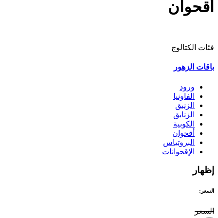
أقحوان
فئات الكتالوج
باقات الزهور
ورود
الفاونيا
الزنبق
الزنابق
الكوبية
أقحوان
البروتياس
الإقحوانات
إظهار
السعر:
السعر