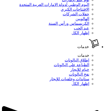
اليوم الوطني لدولة الإمارات العربية المتحدة
الافتتاحات الكبري
حفلات الشركات
الهالويين
الكريسماس ورأس السنة
عيد الحب
إظهار الكل
خدمات
خدمات
إطلاق البالونات
الطباعة علي البالونات
خيام للإيجار
نفخ البالونات
ستاندات وخلفيات للإيجار
إظهار الكل