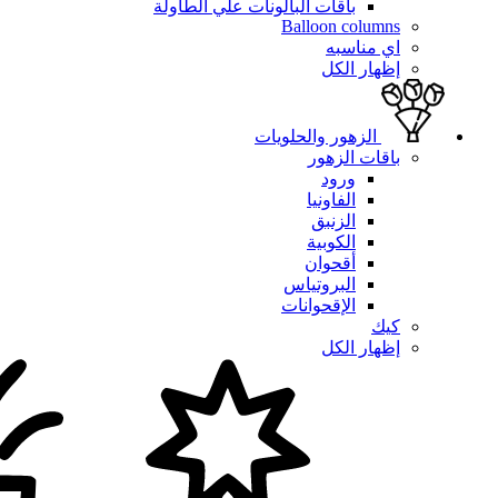
باقات البالونات علي الطاولة
Balloon columns
اي مناسبه
إظهار الكل
الزهور والحلويات
باقات الزهور
ورود
الفاونيا
الزنبق
الكوبية
أقحوان
البروتياس
الإقحوانات
كيك
إظهار الكل