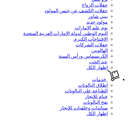
حفلات الزواج
حفلات الكشف عن جنس المولود
بيبي شاور
مولود جديد
يوم علم الإمارات
اليوم الوطني لدولة الإمارات العربية المتحدة
الافتتاحات الكبري
حفلات الشركات
الهالويين
الكريسماس ورأس السنة
عيد الحب
إظهار الكل
خدمات
إطلاق البالونات
الطباعة علي البالونات
خيام للإيجار
نفخ البالونات
ستاندات وخلفيات للإيجار
إظهار الكل