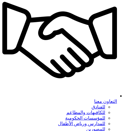
التعاون معنا
للفنادق
للكافيهات والمطاعم
للمؤسسات الحكومية
للمدارس ورياض الأطفال
للمصورين