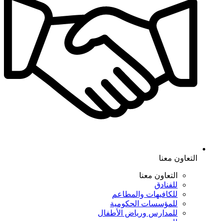
التعاون معنا
التعاون معنا
للفنادق
للكافيهات والمطاعم
للمؤسسات الحكومية
للمدارس ورياض الأطفال