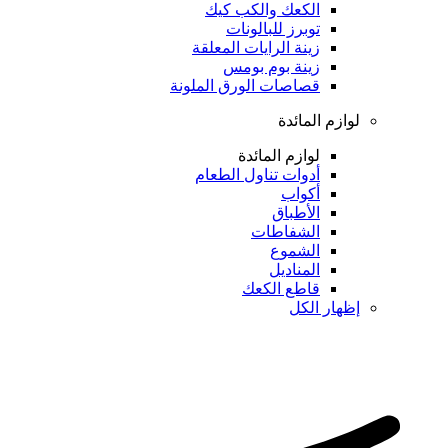
الكعك والكب كيك
توبرز للبالونات
زينة الرايات المعلقة
زينة بوم بومس
قصاصات الورق الملونة
لوازم المائدة
لوازم المائدة
أدوات تناول الطعام
أكواب
الأطباق
الشفاطات
الشموع
المناديل
قاطع الكعك
إظهار الكل