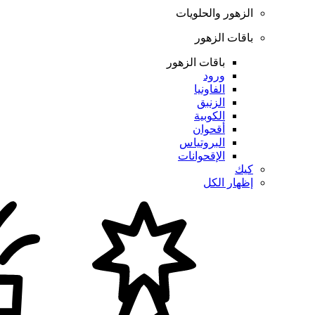
الزهور والحلويات
باقات الزهور
باقات الزهور
ورود
الفاونيا
الزنبق
الكوبية
أقحوان
البروتياس
الإقحوانات
كيك
إظهار الكل