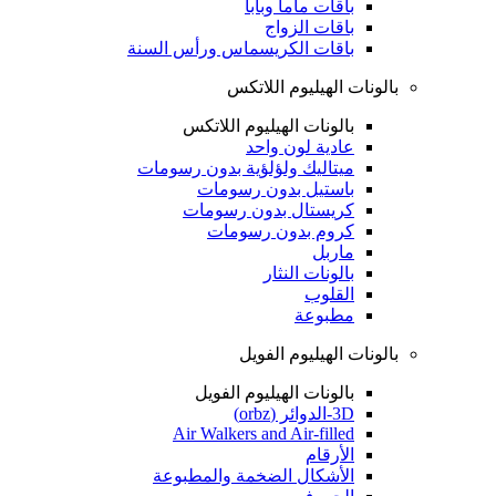
باقات ماما وبابا
باقات الزواج
باقات الكريسماس ورأس السنة
بالونات الهيليوم اللاتكس
بالونات الهيليوم اللاتكس
عادية لون واحد
ميتاليك ولؤلؤية بدون رسومات
باستيل بدون رسومات
كريستال بدون رسومات
كروم بدون رسومات
ماربل
بالونات النثار
القلوب
مطبوعة
بالونات الهيليوم الفويل
بالونات الهيليوم الفويل
3D-الدوائر (orbz)
Air Walkers and Air-filled
الأرقام
الأشكال الضخمة والمطبوعة