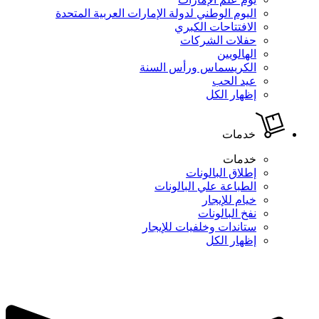
اليوم الوطني لدولة الإمارات العربية المتحدة
الافتتاحات الكبري
حفلات الشركات
الهالويين
الكريسماس ورأس السنة
عيد الحب
إظهار الكل
خدمات
خدمات
إطلاق البالونات
الطباعة علي البالونات
خيام للإيجار
نفخ البالونات
ستاندات وخلفيات للإيجار
إظهار الكل