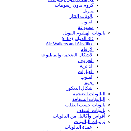
كروم بدون رسومات
ماربل
بالونات النثار
القلوب
مطبوعة
بالونات الهيليوم الفويل
3D-الدوائر (orbz)
Air Walkers and Air-filled
الأرقام
الأشكال الضخمة والمطبوعة
الحروف
الدائرية
العبارات
القلوب
نجوم
أشكال الديكور
البالونات الضخمة
البالونات الشفافة
بالونات حسب الطلب
بالونات السقف
أقواس وأكاليل من البالونات
ترتيبات البالونات
أعمدة البالونات