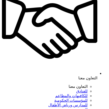
التعاون معنا
التعاون معنا
للفنادق
للكافيهات والمطاعم
للمؤسسات الحكومية
للمدارس ورياض الأطفال