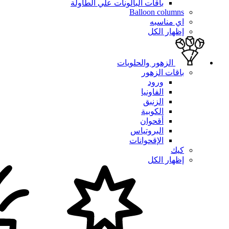
باقات البالونات علي الطاولة
Balloon columns
اي مناسبه
إظهار الكل
الزهور والحلويات
باقات الزهور
ورود
الفاونيا
الزنبق
الكوبية
أقحوان
البروتياس
الإقحوانات
كيك
إظهار الكل