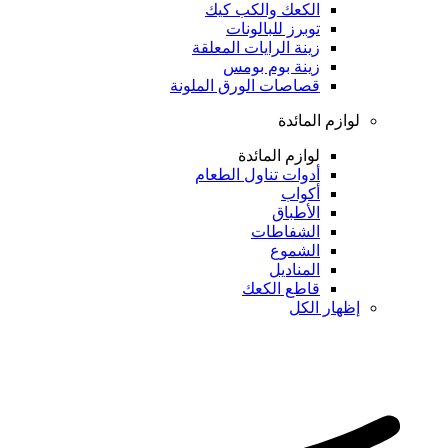
الكعك والكب كيك
توبرز للبالونات
زينة الرايات المعلقة
زينة بوم بومس
قصاصات الورق الملونة
لوازم المائدة
لوازم المائدة
أدوات تناول الطعام
أكواب
الأطباق
الشفاطات
الشموع
المناديل
قاطع الكعك
إظهار الكل