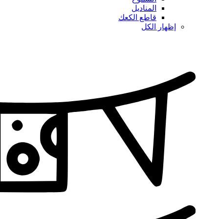
المناديل
قاطع الكعك
إظهار الكل