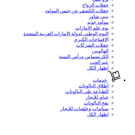
حفلات الزواج
حفلات الكشف عن جنس المولود
بيبي شاور
مولود جديد
يوم علم الإمارات
اليوم الوطني لدولة الإمارات العربية المتحدة
الافتتاحات الكبري
حفلات الشركات
الهالويين
الكريسماس ورأس السنة
عيد الحب
إظهار الكل
خدمات
إطلاق البالونات
الطباعة علي البالونات
خيام للإيجار
نفخ البالونات
ستاندات وخلفيات للإيجار
إظهار الكل