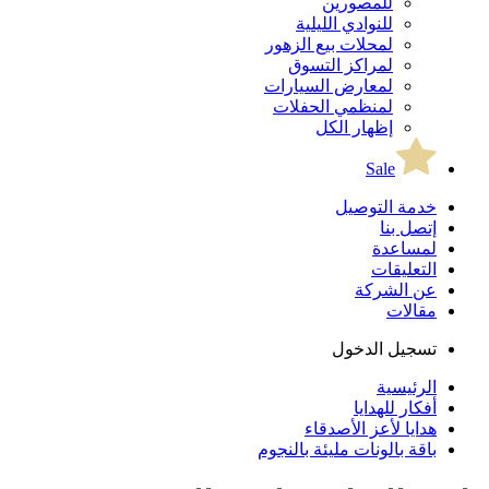
للمصورين
للنوادي الليلية
لمحلات بيع الزهور
لمراكز التسوق
لمعارض السيارات
لمنظمي الحفلات
إظهار الكل
Sale
خدمة التوصيل
إتصل بنا
لمساعدة
التعليقات
عن الشركة
مقالات
تسجيل الدخول
الرئيسية
أفكار للهدايا
هدايا لأعز الأصدقاء
باقة بالونات مليئة بالنجوم