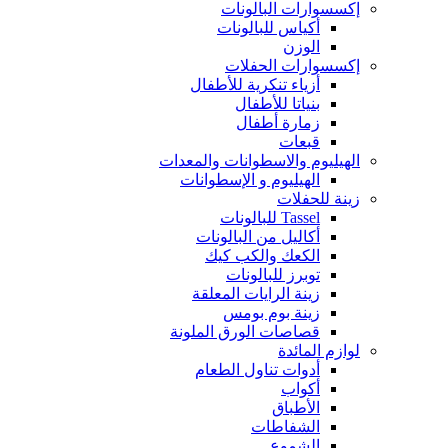
إكسسوارات البالونات
أكياس للبالونات
الوزن
إكسسوارات الحفلات
أزياء تنكرية للأطفال
بنياتا للأطفال
زمارة أطفال
قبعات
الهيليوم والاسطوانات والمعدات
الهيليوم و الإسطوانات
زينة للحفلات
Tassel للبالونات
أكاليل من البالونات
الكعك والكب كيك
توبرز للبالونات
زينة الرايات المعلقة
زينة بوم بومس
قصاصات الورق الملونة
لوازم المائدة
أدوات تناول الطعام
أكواب
الأطباق
الشفاطات
الشموع