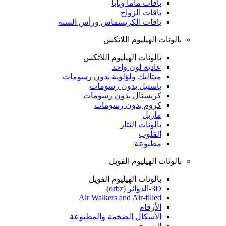
باقات ماما وبابا
باقات الزواج
باقات الكريسماس ورأس السنة
بالونات الهيليوم اللاتكس
بالونات الهيليوم اللاتكس
عادية لون واحد
ميتاليك ولؤلؤية بدون رسومات
باستيل بدون رسومات
كريستال بدون رسومات
كروم بدون رسومات
ماربل
بالونات النثار
القلوب
مطبوعة
بالونات الهيليوم الفويل
بالونات الهيليوم الفويل
3D-الدوائر (orbz)
Air Walkers and Air-filled
الأرقام
الأشكال الضخمة والمطبوعة