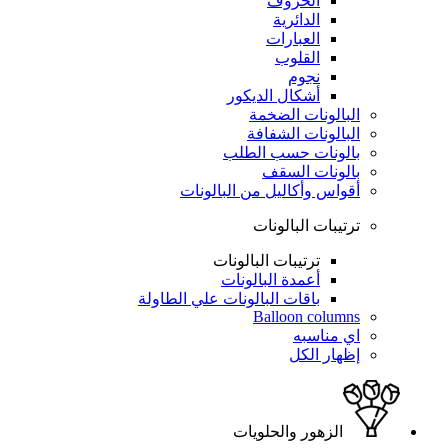
الحروف
الدائرية
العبارات
القلوب
نجوم
أشكال الديكور
البالونات الضخمة
البالونات الشفافة
بالونات حسب الطلب
بالونات السقف
أقواس وأكاليل من البالونات
ترتيبات البالونات
ترتيبات البالونات
أعمدة البالونات
باقات البالونات علي الطاولة
Balloon columns
اي مناسبه
إظهار الكل
الزهور والحلويات