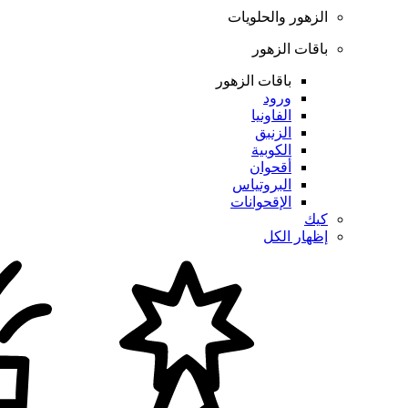
الزهور والحلويات
باقات الزهور
باقات الزهور
ورود
الفاونيا
الزنبق
الكوبية
أقحوان
البروتياس
الإقحوانات
كيك
إظهار الكل