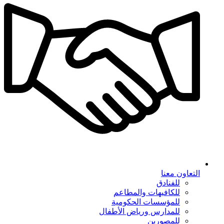
التعاون معنا
للفنادق
للكافيهات والمطاعم
للمؤسسات الحكومية
للمدارس ورياض الأطفال
للمصورين