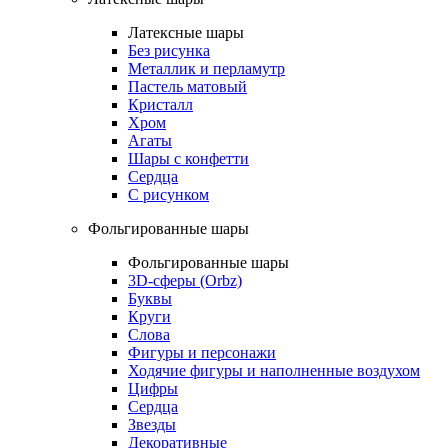
Латексные шары
Без рисунка
Металлик и перламутр
Пастель матовый
Кристалл
Хром
Агаты
Шары с конфетти
Сердца
С рисунком
Фольгированные шары
Фольгированные шары
3D-сферы (Orbz)
Буквы
Круги
Слова
Фигуры и персонажи
Ходячие фигуры и наполненные воздухом
Цифры
Сердца
Звезды
Декоративные