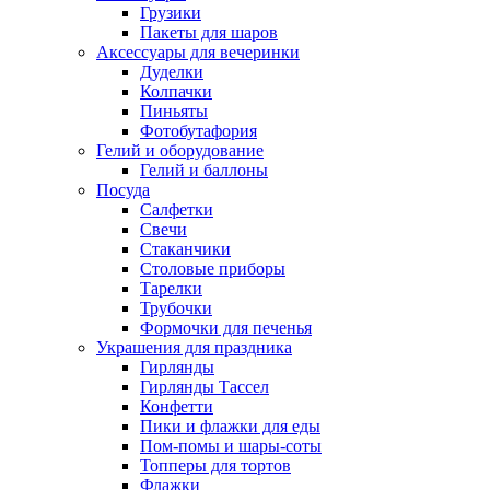
Грузики
Пакеты для шаров
Аксессуары для вечеринки
Дуделки
Колпачки
Пиньяты
Фотобутафория
Гелий и оборудование
Гелий и баллоны
Посуда
Салфетки
Свечи
Стаканчики
Столовые приборы
Тарелки
Трубочки
Формочки для печенья
Украшения для праздника
Гирлянды
Гирлянды Тассел
Конфетти
Пики и флажки для еды
Пом-помы и шары-соты
Топперы для тортов
Флажки