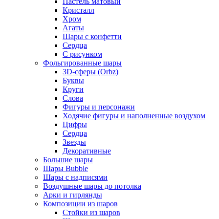
Пастель матовый
Кристалл
Хром
Агаты
Шары с конфетти
Сердца
С рисунком
Фольгированные шары
3D-сферы (Orbz)
Буквы
Круги
Слова
Фигуры и персонажи
Ходячие фигуры и наполненные воздухом
Цифры
Сердца
Звезды
Декоративные
Большие шары
Шары Bubble
Шары с надписями
Воздушные шары до потолка
Арки и гирлянды
Композиции из шаров
Стойки из шаров