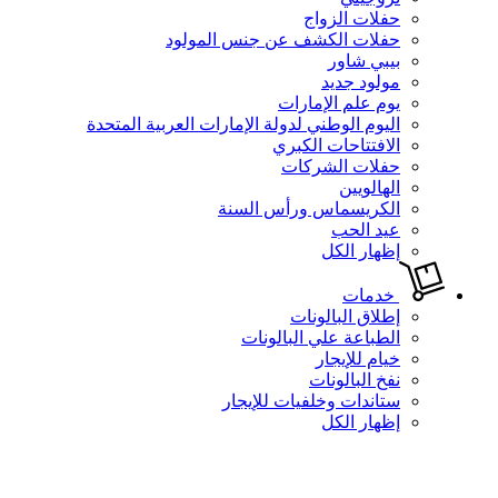
حفلات الزواج
حفلات الكشف عن جنس المولود
بيبي شاور
مولود جديد
يوم علم الإمارات
اليوم الوطني لدولة الإمارات العربية المتحدة
الافتتاحات الكبري
حفلات الشركات
الهالويين
الكريسماس ورأس السنة
عيد الحب
إظهار الكل
خدمات
إطلاق البالونات
الطباعة علي البالونات
خيام للإيجار
نفخ البالونات
ستاندات وخلفيات للإيجار
إظهار الكل