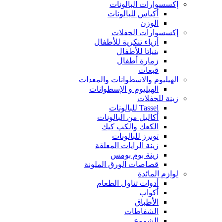
إكسسوارات البالونات
أكياس للبالونات
الوزن
إكسسوارات الحفلات
أزياء تنكرية للأطفال
بنياتا للأطفال
زمارة أطفال
قبعات
الهيليوم والاسطوانات والمعدات
الهيليوم و الإسطوانات
زينة للحفلات
Tassel للبالونات
أكاليل من البالونات
الكعك والكب كيك
توبرز للبالونات
زينة الرايات المعلقة
زينة بوم بومس
قصاصات الورق الملونة
لوازم المائدة
أدوات تناول الطعام
أكواب
الأطباق
الشفاطات
الشموع