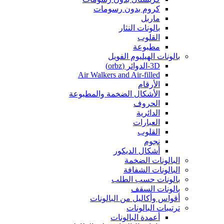
كروم بدون رسومات
ماربل
بالونات النثار
القلوب
مطبوعة
بالونات الهيليوم الفويل
3D-الدوائر (orbz)
Air Walkers and Air-filled
الأرقام
الأشكال الضخمة والمطبوعة
الحروف
الدائرية
العبارات
القلوب
نجوم
أشكال الديكور
البالونات الضخمة
البالونات الشفافة
بالونات حسب الطلب
بالونات السقف
أقواس وأكاليل من البالونات
ترتيبات البالونات
أعمدة البالونات