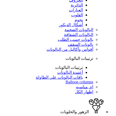
الحروف
الدائرية
العبارات
القلوب
نجوم
أشكال الديكور
البالونات الضخمة
البالونات الشفافة
بالونات حسب الطلب
بالونات السقف
أقواس وأكاليل من البالونات
ترتيبات البالونات
ترتيبات البالونات
أعمدة البالونات
باقات البالونات علي الطاولة
Balloon columns
اي مناسبه
إظهار الكل
الزهور والحلويات