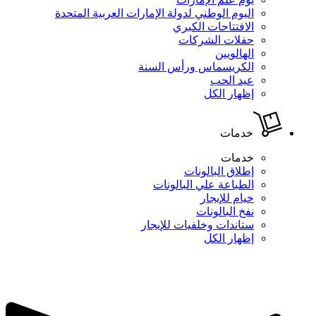
اليوم الوطني لدولة الإمارات العربية المتحدة
الافتتاحات الكبري
حفلات الشركات
الهالويين
الكريسماس ورأس السنة
عيد الحب
إظهار الكل
خدمات
خدمات
إطلاق البالونات
الطباعة علي البالونات
خيام للإيجار
نفخ البالونات
ستاندات وخلفيات للإيجار
إظهار الكل