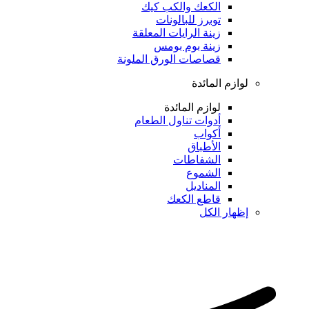
الكعك والكب كيك
توبرز للبالونات
زينة الرايات المعلقة
زينة بوم بومس
قصاصات الورق الملونة
لوازم المائدة
لوازم المائدة
أدوات تناول الطعام
أكواب
الأطباق
الشفاطات
الشموع
المناديل
قاطع الكعك
إظهار الكل