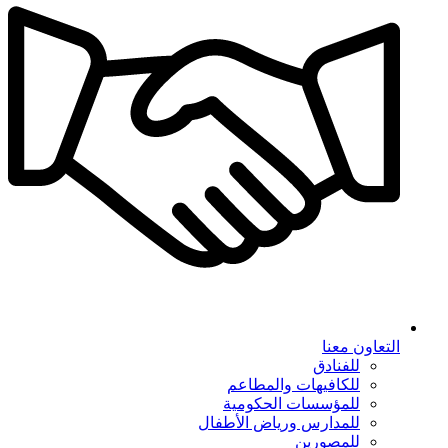
التعاون معنا
للفنادق
للكافيهات والمطاعم
للمؤسسات الحكومية
للمدارس ورياض الأطفال
للمصورين