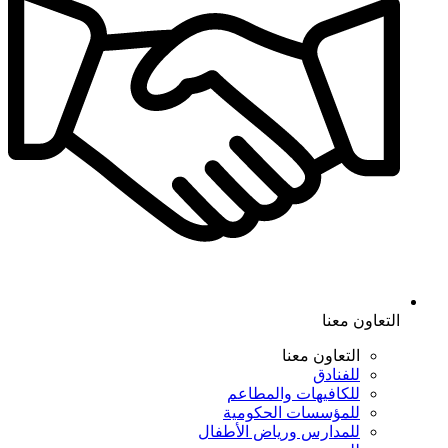
التعاون معنا
التعاون معنا
للفنادق
للكافيهات والمطاعم
للمؤسسات الحكومية
للمدارس ورياض الأطفال