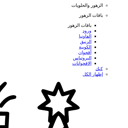
الزهور والحلويات
باقات الزهور
باقات الزهور
ورود
الفاونيا
الزنبق
الكوبية
أقحوان
البروتياس
الإقحوانات
كيك
إظهار الكل