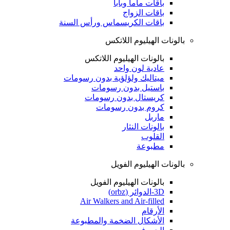
باقات ماما وبابا
باقات الزواج
باقات الكريسماس ورأس السنة
بالونات الهيليوم اللاتكس
بالونات الهيليوم اللاتكس
عادية لون واحد
ميتاليك ولؤلؤية بدون رسومات
باستيل بدون رسومات
كريستال بدون رسومات
كروم بدون رسومات
ماربل
بالونات النثار
القلوب
مطبوعة
بالونات الهيليوم الفويل
بالونات الهيليوم الفويل
3D-الدوائر (orbz)
Air Walkers and Air-filled
الأرقام
الأشكال الضخمة والمطبوعة