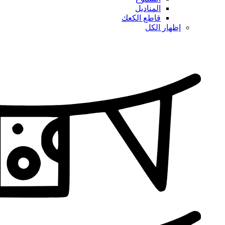
المناديل
قاطع الكعك
إظهار الكل