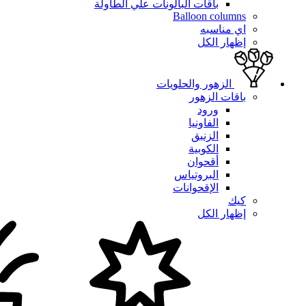
باقات البالونات علي الطاولة
Balloon columns
اي مناسبه
إظهار الكل
الزهور والحلويات
باقات الزهور
ورود
الفاونيا
الزنبق
الكوبية
أقحوان
البروتياس
الإقحوانات
كيك
إظهار الكل