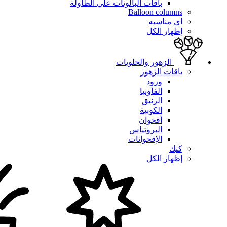
باقات البالونات علي الطاولة
Balloon columns
اي مناسبه
إظهار الكل
الزهور والحلويات
باقات الزهور
ورود
الفاونيا
الزنبق
الكوبية
أقحوان
البروتياس
الإقحوانات
كيك
إظهار الكل