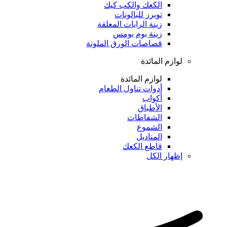
الكعك والكب كيك
توبرز للبالونات
زينة الرايات المعلقة
زينة بوم بومس
قصاصات الورق الملونة
لوازم المائدة
لوازم المائدة
أدوات تناول الطعام
أكواب
الأطباق
الشفاطات
الشموع
المناديل
قاطع الكعك
إظهار الكل