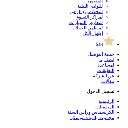
للمصورين
للنوادي الليلية
لمحلات بيع الزهور
لمراكز التسوق
لمعارض السيارات
لمنظمي الحفلات
إظهار الكل
Sale
خدمة التوصيل
إتصل بنا
لمساعدة
التعليقات
عن الشركة
مقالات
تسجيل الدخول
الرئيسية
المناسبات
الكريسماس ورأس السنة
مجموعة بالونات ويسكي