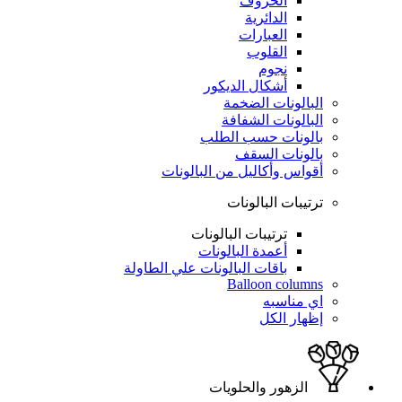
الحروف
الدائرية
العبارات
القلوب
نجوم
أشكال الديكور
البالونات الضخمة
البالونات الشفافة
بالونات حسب الطلب
بالونات السقف
أقواس وأكاليل من البالونات
ترتيبات البالونات
ترتيبات البالونات
أعمدة البالونات
باقات البالونات علي الطاولة
Balloon columns
اي مناسبه
إظهار الكل
الزهور والحلويات