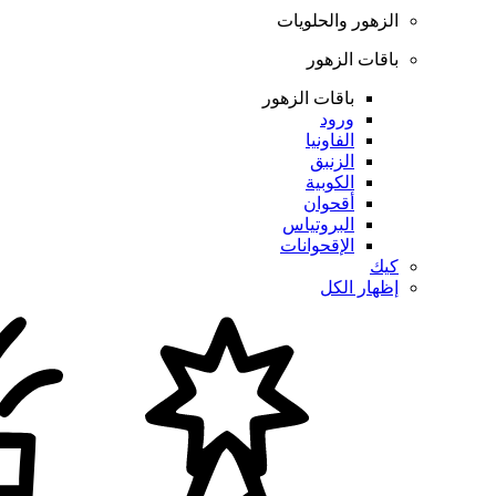
الزهور والحلويات
باقات الزهور
باقات الزهور
ورود
الفاونيا
الزنبق
الكوبية
أقحوان
البروتياس
الإقحوانات
كيك
إظهار الكل