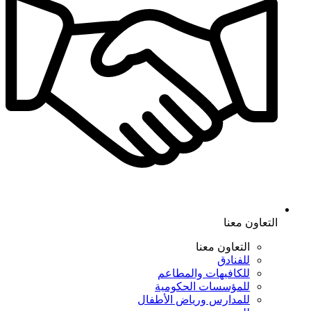
التعاون معنا
التعاون معنا
للفنادق
للكافيهات والمطاعم
للمؤسسات الحكومية
للمدارس ورياض الأطفال