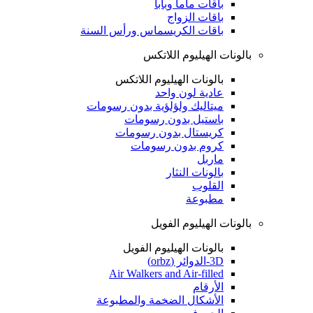
باقات ماما وبابا
باقات الزواج
باقات الكريسماس ورأس السنة
بالونات الهيليوم اللاتكس
بالونات الهيليوم اللاتكس
عادية لون واحد
ميتاليك ولؤلؤية بدون رسومات
باستيل بدون رسومات
كريستال بدون رسومات
كروم بدون رسومات
ماربل
بالونات النثار
القلوب
مطبوعة
بالونات الهيليوم الفويل
بالونات الهيليوم الفويل
3D-الدوائر (orbz)
Air Walkers and Air-filled
الأرقام
الأشكال الضخمة والمطبوعة