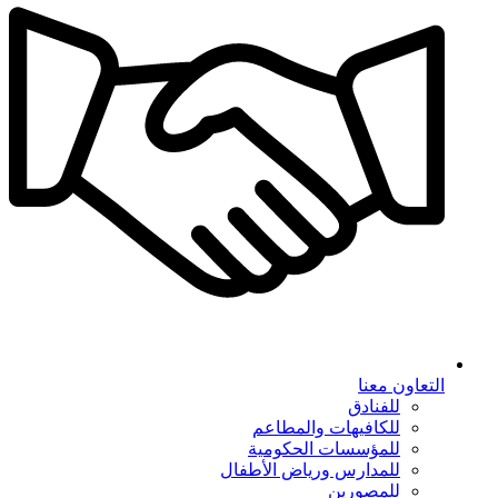
التعاون معنا
للفنادق
للكافيهات والمطاعم
للمؤسسات الحكومية
للمدارس ورياض الأطفال
للمصورين