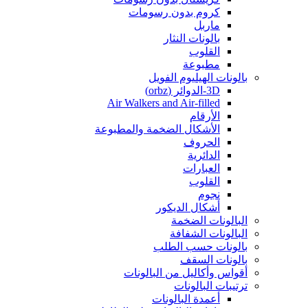
كروم بدون رسومات
ماربل
بالونات النثار
القلوب
مطبوعة
بالونات الهيليوم الفويل
3D-الدوائر (orbz)
Air Walkers and Air-filled
الأرقام
الأشكال الضخمة والمطبوعة
الحروف
الدائرية
العبارات
القلوب
نجوم
أشكال الديكور
البالونات الضخمة
البالونات الشفافة
بالونات حسب الطلب
بالونات السقف
أقواس وأكاليل من البالونات
ترتيبات البالونات
أعمدة البالونات