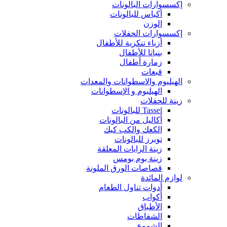
إكسسوارات البالونات
أكياس للبالونات
الوزن
إكسسوارات الحفلات
أزياء تنكرية للأطفال
بنياتا للأطفال
زمارة أطفال
قبعات
الهيليوم والاسطوانات والمعدات
الهيليوم و الإسطوانات
زينة للحفلات
Tassel للبالونات
أكاليل من البالونات
الكعك والكب كيك
توبرز للبالونات
زينة الرايات المعلقة
زينة بوم بومس
قصاصات الورق الملونة
لوازم المائدة
أدوات تناول الطعام
أكواب
الأطباق
الشفاطات
الشموع