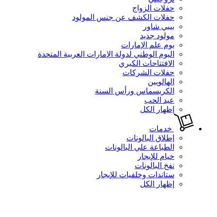
حفلات الزواج
حفلات الكشف عن جنس المولود
بيبي شاور
مولود جديد
يوم علم الإمارات
اليوم الوطني لدولة الإمارات العربية المتحدة
الافتتاحات الكبري
حفلات الشركات
الهالويين
الكريسماس ورأس السنة
عيد الحب
إظهار الكل
خدمات
إطلاق البالونات
الطباعة علي البالونات
خيام للإيجار
نفخ البالونات
ستاندات وخلفيات للإيجار
إظهار الكل