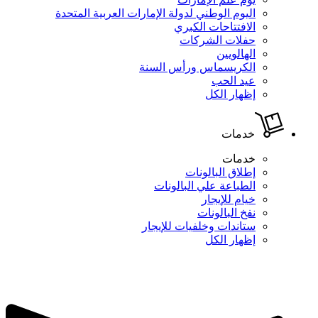
اليوم الوطني لدولة الإمارات العربية المتحدة
الافتتاحات الكبري
حفلات الشركات
الهالويين
الكريسماس ورأس السنة
عيد الحب
إظهار الكل
خدمات
خدمات
إطلاق البالونات
الطباعة علي البالونات
خيام للإيجار
نفخ البالونات
ستاندات وخلفيات للإيجار
إظهار الكل