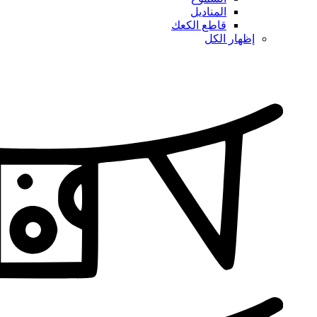
المناديل
قاطع الكعك
إظهار الكل