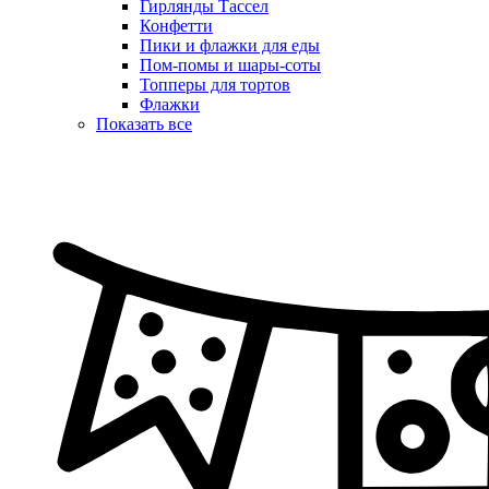
Гирлянды Тассел
Конфетти
Пики и флажки для еды
Пом-помы и шары-соты
Топперы для тортов
Флажки
Показать все