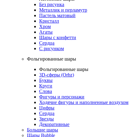
Без рисунка
Металлик и перламутр
Пастель матовый
Кристалл
Хром
Агаты
Шары с конфетти
Сердца
С рисунком
Фольгированные шары
Фольгированные шары
3D-сферы (Orbz)
Буквы
Круги
Слова
Фигуры и персонажи
Ходячие фигуры и наполненные воздухом
Цифры
Сердца
Звезды
Декоративные
Большие шары
Шары Bubble