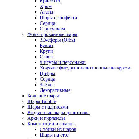
Кристалл
Хром
Агаты
Шары с конфетти
Сердца
С рисунком
Фольгированные шары
3D-сферы (Orbz)
Буквы
Круги
Слова
Фигуры и персонажи
Ходячие фигуры и наполненные воздухом
Цифры
Сердца
Звезды
Декоративные
Большие шары
Шары Bubble
Шары с надписями
Воздушные шары до потолка
Арки и гирлянды
Композиции из шаров
Стойки из шаров
Шары на стол