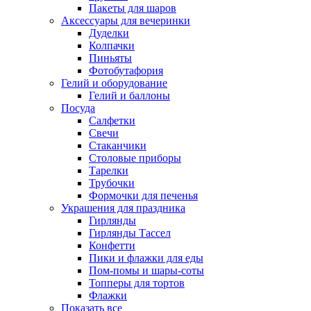
Пакеты для шаров
Аксессуары для вечеринки
Дуделки
Колпачки
Пиньяты
Фотобутафория
Гелий и оборудование
Гелий и баллоны
Посуда
Салфетки
Свечи
Стаканчики
Столовые приборы
Тарелки
Трубочки
Формочки для печенья
Украшения для праздника
Гирлянды
Гирлянды Тассел
Конфетти
Пики и флажки для еды
Пом-помы и шары-соты
Топперы для тортов
Флажки
Показать все