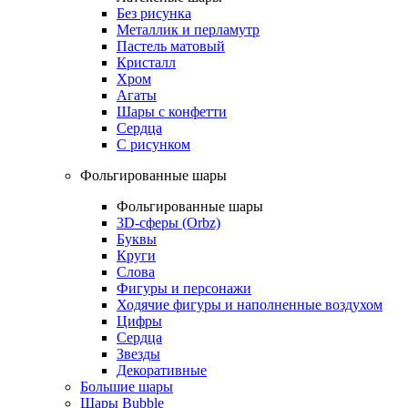
Без рисунка
Металлик и перламутр
Пастель матовый
Кристалл
Хром
Агаты
Шары с конфетти
Сердца
С рисунком
Фольгированные шары
Фольгированные шары
3D-сферы (Orbz)
Буквы
Круги
Слова
Фигуры и персонажи
Ходячие фигуры и наполненные воздухом
Цифры
Сердца
Звезды
Декоративные
Большие шары
Шары Bubble