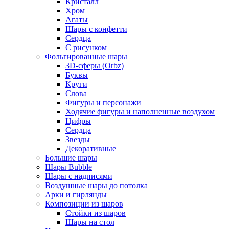
Кристалл
Хром
Агаты
Шары с конфетти
Сердца
С рисунком
Фольгированные шары
3D-сферы (Orbz)
Буквы
Круги
Слова
Фигуры и персонажи
Ходячие фигуры и наполненные воздухом
Цифры
Сердца
Звезды
Декоративные
Большие шары
Шары Bubble
Шары с надписями
Воздушные шары до потолка
Арки и гирлянды
Композиции из шаров
Стойки из шаров
Шары на стол