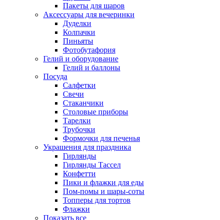
Пакеты для шаров
Аксессуары для вечеринки
Дуделки
Колпачки
Пиньяты
Фотобутафория
Гелий и оборудование
Гелий и баллоны
Посуда
Салфетки
Свечи
Стаканчики
Столовые приборы
Тарелки
Трубочки
Формочки для печенья
Украшения для праздника
Гирлянды
Гирлянды Тассел
Конфетти
Пики и флажки для еды
Пом-помы и шары-соты
Топперы для тортов
Флажки
Показать все