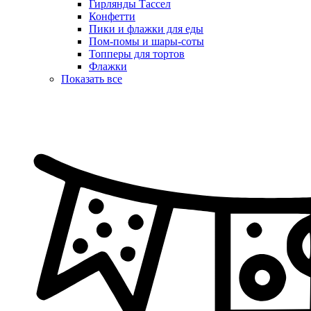
Гирлянды Тассел
Конфетти
Пики и флажки для еды
Пом-помы и шары-соты
Топперы для тортов
Флажки
Показать все