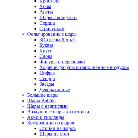
Кристалл
Хром
Агаты
Шары с конфетти
Сердца
С рисунком
Фольгированные шары
3D-сферы (Orbz)
Буквы
Круги
Слова
Фигуры и персонажи
Ходячие фигуры и наполненные воздухом
Цифры
Сердца
Звезды
Декоративные
Большие шары
Шары Bubble
Шары с надписями
Воздушные шары до потолка
Арки и гирлянды
Композиции из шаров
Стойки из шаров
Шары на стол