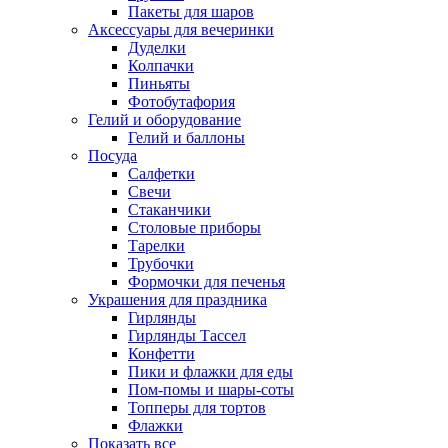
Пакеты для шаров
Аксессуары для вечеринки
Дуделки
Колпачки
Пиньяты
Фотобутафория
Гелий и оборудование
Гелий и баллоны
Посуда
Салфетки
Свечи
Стаканчики
Столовые приборы
Тарелки
Трубочки
Формочки для печенья
Украшения для праздника
Гирлянды
Гирлянды Тассел
Конфетти
Пики и флажки для еды
Пом-помы и шары-соты
Топперы для тортов
Флажки
Показать все