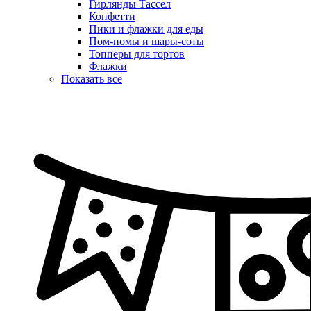
Гирлянды Тассел
Конфетти
Пики и флажки для еды
Пом-помы и шары-соты
Топперы для тортов
Флажки
Показать все