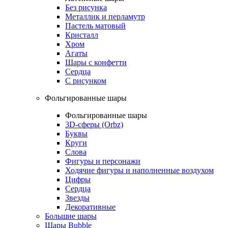
Без рисунка
Металлик и перламутр
Пастель матовый
Кристалл
Хром
Агаты
Шары с конфетти
Сердца
С рисунком
Фольгированные шары
Фольгированные шары
3D-сферы (Orbz)
Буквы
Круги
Слова
Фигуры и персонажи
Ходячие фигуры и наполненные воздухом
Цифры
Сердца
Звезды
Декоративные
Большие шары
Шары Bubble