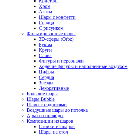
Кристалл
Хром
Агаты
Шары с конфетти
Сердца
С рисунком
Фольгированные шары
3D-сферы (Orbz)
Буквы
Круги
Слова
Фигуры и персонажи
Ходячие фигуры и наполненные воздухом
Цифры
Сердца
Звезды
Декоративные
Большие шары
Шары Bubble
Шары с надписями
Воздушные шары до потолка
Арки и гирлянды
Композиции из шаров
Стойки из шаров
Шары на стол