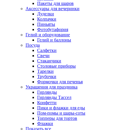
Пакеты для шаров
Аксессуары для вечеринки
Дуделки
Колпачки
Пиньяты
Фотобутафория
Гелий и оборудование
Гелий и баллоны
Посуда
Салфетки
Свечи
Стаканчики
Столовые приборы
Тарелки
Трубочки
Формочки для печенья
Украшения для праздника
Гирлянды
Гирлянды Тассел
Конфетти
Пики и флажки для еды
Пом-помы и шары-соты
Топперы для тортов
Флажки
Показать все