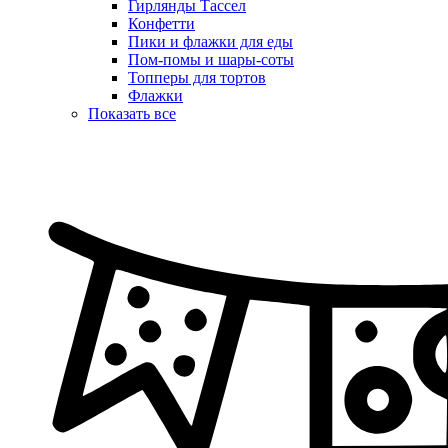
Гирлянды Тассел
Конфетти
Пики и флажки для еды
Пом-помы и шары-соты
Топперы для тортов
Флажки
Показать все