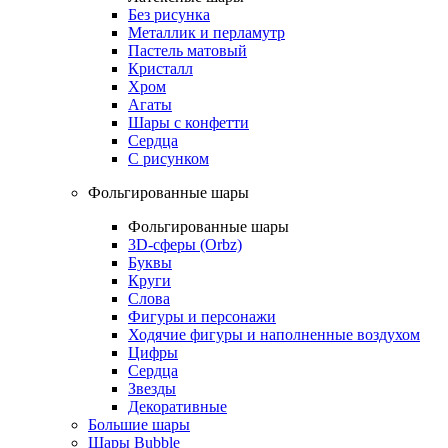
Без рисунка
Металлик и перламутр
Пастель матовый
Кристалл
Хром
Агаты
Шары с конфетти
Сердца
С рисунком
Фольгированные шары
Фольгированные шары
3D-сферы (Orbz)
Буквы
Круги
Слова
Фигуры и персонажи
Ходячие фигуры и наполненные воздухом
Цифры
Сердца
Звезды
Декоративные
Большие шары
Шары Bubble