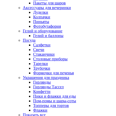
Пакеты для шаров
Аксессуары для вечеринки
Дуделки
Колпачки
Пиньяты
Фотобутафория
Гелий и оборудование
Гелий и баллоны
Посуда
Салфетки
Свечи
Стаканчики
Столовые приборы
Тарелки
Трубочки
Формочки для печенья
Украшения для праздника
Гирлянды
Гирлянды Тассел
Конфетти
Пики и флажки для еды
Пом-помы и шары-соты
Топперы для тортов
Флажки
Показать все