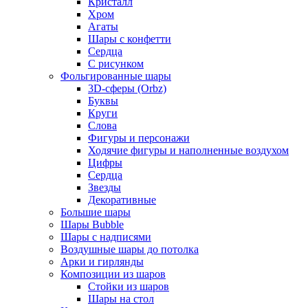
Кристалл
Хром
Агаты
Шары с конфетти
Сердца
С рисунком
Фольгированные шары
3D-сферы (Orbz)
Буквы
Круги
Слова
Фигуры и персонажи
Ходячие фигуры и наполненные воздухом
Цифры
Сердца
Звезды
Декоративные
Большие шары
Шары Bubble
Шары с надписями
Воздушные шары до потолка
Арки и гирлянды
Композиции из шаров
Стойки из шаров
Шары на стол