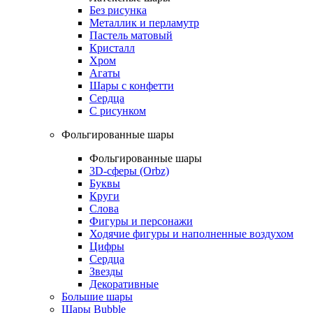
Без рисунка
Металлик и перламутр
Пастель матовый
Кристалл
Хром
Агаты
Шары с конфетти
Сердца
С рисунком
Фольгированные шары
Фольгированные шары
3D-сферы (Orbz)
Буквы
Круги
Слова
Фигуры и персонажи
Ходячие фигуры и наполненные воздухом
Цифры
Сердца
Звезды
Декоративные
Большие шары
Шары Bubble