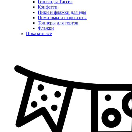
Гирлянды Тассел
Конфетти
Пики и флажки для еды
Пом-помы и шары-соты
Топперы для тортов
Флажки
Показать все