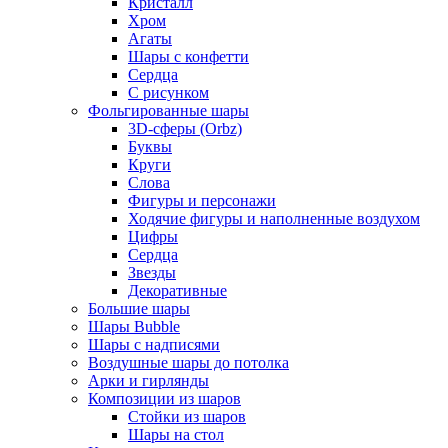
Кристалл
Хром
Агаты
Шары с конфетти
Сердца
С рисунком
Фольгированные шары
3D-сферы (Orbz)
Буквы
Круги
Слова
Фигуры и персонажи
Ходячие фигуры и наполненные воздухом
Цифры
Сердца
Звезды
Декоративные
Большие шары
Шары Bubble
Шары с надписями
Воздушные шары до потолка
Арки и гирлянды
Композиции из шаров
Стойки из шаров
Шары на стол