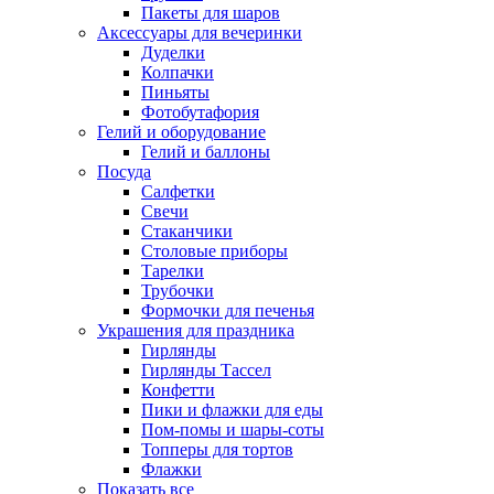
Пакеты для шаров
Аксессуары для вечеринки
Дуделки
Колпачки
Пиньяты
Фотобутафория
Гелий и оборудование
Гелий и баллоны
Посуда
Салфетки
Свечи
Стаканчики
Столовые приборы
Тарелки
Трубочки
Формочки для печенья
Украшения для праздника
Гирлянды
Гирлянды Тассел
Конфетти
Пики и флажки для еды
Пом-помы и шары-соты
Топперы для тортов
Флажки
Показать все