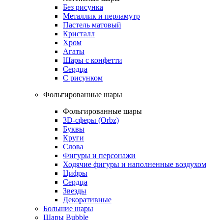
Без рисунка
Металлик и перламутр
Пастель матовый
Кристалл
Хром
Агаты
Шары с конфетти
Сердца
С рисунком
Фольгированные шары
Фольгированные шары
3D-сферы (Orbz)
Буквы
Круги
Слова
Фигуры и персонажи
Ходячие фигуры и наполненные воздухом
Цифры
Сердца
Звезды
Декоративные
Большие шары
Шары Bubble