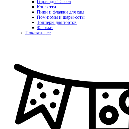
Гирлянды Тассел
Конфетти
Пики и флажки для еды
Пом-помы и шары-соты
Топперы для тортов
Флажки
Показать все