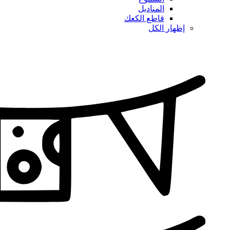
المناديل
قاطع الكعك
إظهار الكل