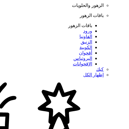
الزهور والحلويات
باقات الزهور
باقات الزهور
ورود
الفاونيا
الزنبق
الكوبية
أقحوان
البروتياس
الإقحوانات
كيك
إظهار الكل