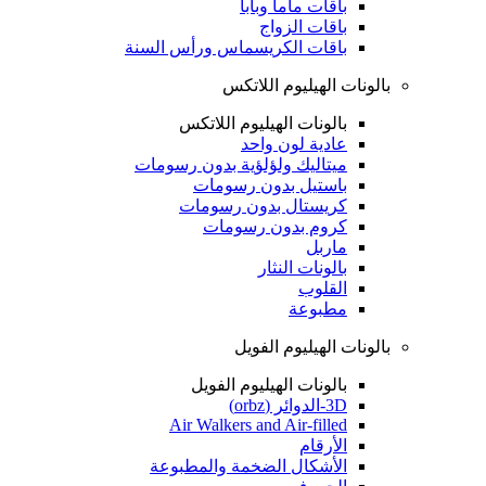
باقات ماما وبابا
باقات الزواج
باقات الكريسماس ورأس السنة
بالونات الهيليوم اللاتكس
بالونات الهيليوم اللاتكس
عادية لون واحد
ميتاليك ولؤلؤية بدون رسومات
باستيل بدون رسومات
كريستال بدون رسومات
كروم بدون رسومات
ماربل
بالونات النثار
القلوب
مطبوعة
بالونات الهيليوم الفويل
بالونات الهيليوم الفويل
3D-الدوائر (orbz)
Air Walkers and Air-filled
الأرقام
الأشكال الضخمة والمطبوعة