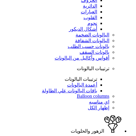
الحروف
الدائرية
العبارات
القلوب
نجوم
أشكال الديكور
البالونات الضخمة
البالونات الشفافة
بالونات حسب الطلب
بالونات السقف
أقواس وأكاليل من البالونات
ترتيبات البالونات
ترتيبات البالونات
أعمدة البالونات
باقات البالونات علي الطاولة
Balloon columns
اي مناسبه
إظهار الكل
الزهور والحلويات