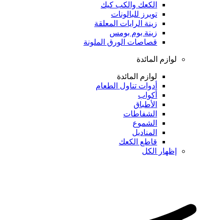
الكعك والكب كيك
توبرز للبالونات
زينة الرايات المعلقة
زينة بوم بومس
قصاصات الورق الملونة
لوازم المائدة
لوازم المائدة
أدوات تناول الطعام
أكواب
الأطباق
الشفاطات
الشموع
المناديل
قاطع الكعك
إظهار الكل