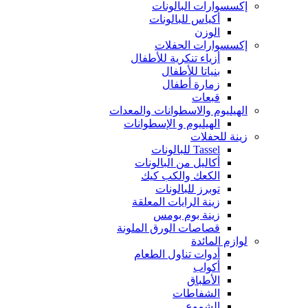
إكسسوارات البالونات
أكياس للبالونات
الوزن
إكسسوارات الحفلات
أزياء تنكرية للأطفال
بنياتا للأطفال
زمارة أطفال
قبعات
الهيليوم والاسطوانات والمعدات
الهيليوم و الإسطوانات
زينة للحفلات
Tassel للبالونات
أكاليل من البالونات
الكعك والكب كيك
توبرز للبالونات
زينة الرايات المعلقة
زينة بوم بومس
قصاصات الورق الملونة
لوازم المائدة
أدوات تناول الطعام
أكواب
الأطباق
الشفاطات
الشموع