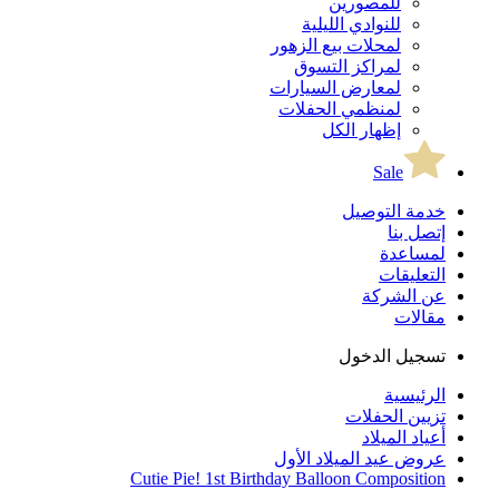
للمصورين
للنوادي الليلية
لمحلات بيع الزهور
لمراكز التسوق
لمعارض السيارات
لمنظمي الحفلات
إظهار الكل
Sale
خدمة التوصيل
إتصل بنا
لمساعدة
التعليقات
عن الشركة
مقالات
تسجيل الدخول
الرئيسية
تزيين الحفلات
أعياد الميلاد
عروض عيد الميلاد الأول
Cutie Pie! 1st Birthday Balloon Composition