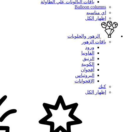
باقات البالونات علي الطاولة
Balloon columns
اي مناسبه
إظهار الكل
الزهور والحلويات
باقات الزهور
ورود
الفاونيا
الزنبق
الكوبية
أقحوان
البروتياس
الإقحوانات
كيك
إظهار الكل