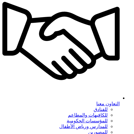
التعاون معنا
للفنادق
للكافيهات والمطاعم
للمؤسسات الحكومية
للمدارس ورياض الأطفال
للمصورين