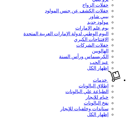
حفلات الزواج
حفلات الكشف عن جنس المولود
بيبي شاور
مولود جديد
يوم علم الإمارات
اليوم الوطني لدولة الإمارات العربية المتحدة
الافتتاحات الكبري
حفلات الشركات
الهالويين
الكريسماس ورأس السنة
عيد الحب
إظهار الكل
خدمات
إطلاق البالونات
الطباعة علي البالونات
خيام للإيجار
نفخ البالونات
ستاندات وخلفيات للإيجار
إظهار الكل