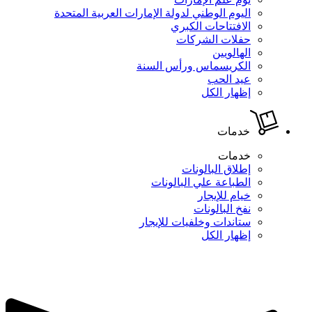
اليوم الوطني لدولة الإمارات العربية المتحدة
الافتتاحات الكبري
حفلات الشركات
الهالويين
الكريسماس ورأس السنة
عيد الحب
إظهار الكل
خدمات
خدمات
إطلاق البالونات
الطباعة علي البالونات
خيام للإيجار
نفخ البالونات
ستاندات وخلفيات للإيجار
إظهار الكل