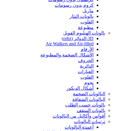
كروم بدون رسومات
ماربل
بالونات النثار
القلوب
مطبوعة
بالونات الهيليوم الفويل
3D-الدوائر (orbz)
Air Walkers and Air-filled
الأرقام
الأشكال الضخمة والمطبوعة
الحروف
الدائرية
العبارات
القلوب
نجوم
أشكال الديكور
البالونات الضخمة
البالونات الشفافة
بالونات حسب الطلب
بالونات السقف
أقواس وأكاليل من البالونات
ترتيبات البالونات
أعمدة البالونات