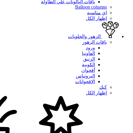
باقات البالونات علي الطاولة
Balloon columns
اي مناسبه
إظهار الكل
الزهور والحلويات
باقات الزهور
ورود
الفاونيا
الزنبق
الكوبية
أقحوان
البروتياس
الإقحوانات
كيك
إظهار الكل