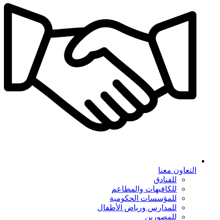
التعاون معنا
للفنادق
للكافيهات والمطاعم
للمؤسسات الحكومية
للمدارس ورياض الأطفال
للمصورين