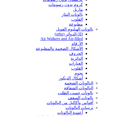
كروم بدون رسومات
ماربل
بالونات النثار
القلوب
مطبوعة
بالونات الهيليوم الفويل
3D-الدوائر (orbz)
Air Walkers and Air-filled
الأرقام
الأشكال الضخمة والمطبوعة
الحروف
الدائرية
العبارات
القلوب
نجوم
أشكال الديكور
البالونات الضخمة
البالونات الشفافة
بالونات حسب الطلب
بالونات السقف
أقواس وأكاليل من البالونات
ترتيبات البالونات
أعمدة البالونات