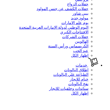
حفلات الزواج
حفلات الكشف عن جنس المولود
بيبي شاور
مولود جديد
يوم علم الإمارات
اليوم الوطني لدولة الإمارات العربية المتحدة
الافتتاحات الكبري
حفلات الشركات
الهالويين
الكريسماس ورأس السنة
عيد الحب
إظهار الكل
خدمات
إطلاق البالونات
الطباعة علي البالونات
خيام للإيجار
نفخ البالونات
ستاندات وخلفيات للإيجار
إظهار الكل