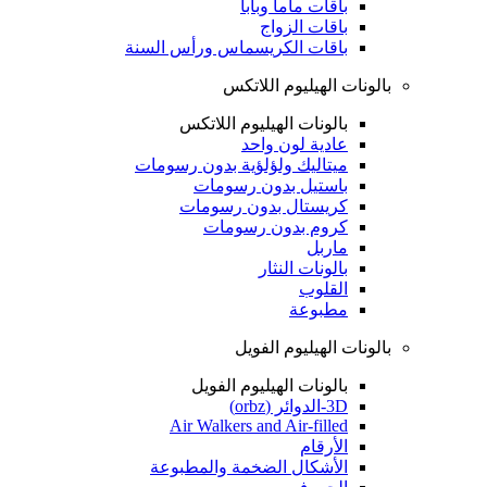
باقات ماما وبابا
باقات الزواج
باقات الكريسماس ورأس السنة
بالونات الهيليوم اللاتكس
بالونات الهيليوم اللاتكس
عادية لون واحد
ميتاليك ولؤلؤية بدون رسومات
باستيل بدون رسومات
كريستال بدون رسومات
كروم بدون رسومات
ماربل
بالونات النثار
القلوب
مطبوعة
بالونات الهيليوم الفويل
بالونات الهيليوم الفويل
3D-الدوائر (orbz)
Air Walkers and Air-filled
الأرقام
الأشكال الضخمة والمطبوعة