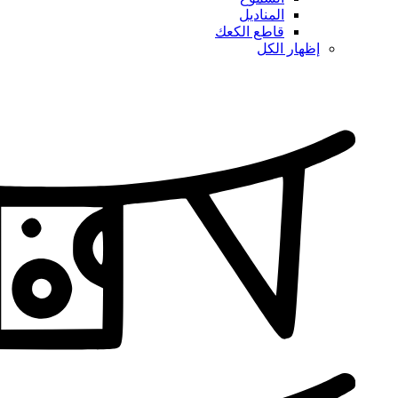
المناديل
قاطع الكعك
إظهار الكل