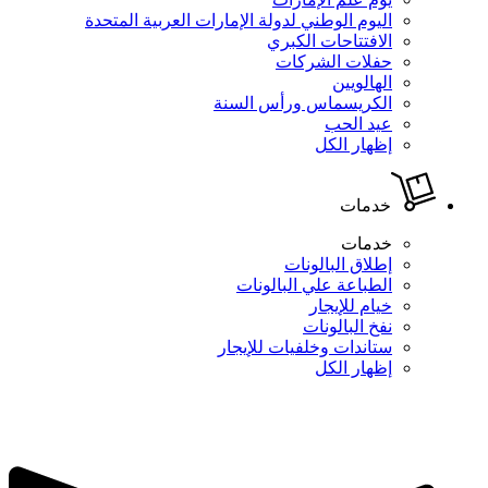
اليوم الوطني لدولة الإمارات العربية المتحدة
الافتتاحات الكبري
حفلات الشركات
الهالويين
الكريسماس ورأس السنة
عيد الحب
إظهار الكل
خدمات
خدمات
إطلاق البالونات
الطباعة علي البالونات
خيام للإيجار
نفخ البالونات
ستاندات وخلفيات للإيجار
إظهار الكل