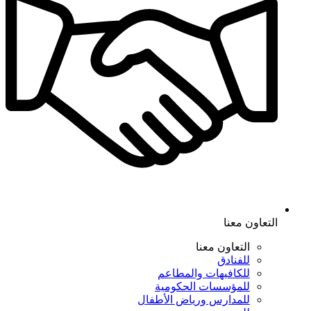
التعاون معنا
التعاون معنا
للفنادق
للكافيهات والمطاعم
للمؤسسات الحكومية
للمدارس ورياض الأطفال