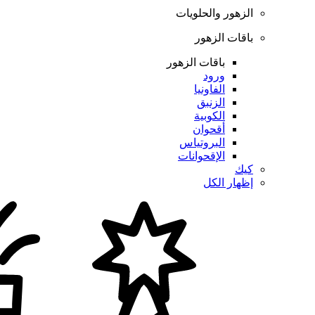
الزهور والحلويات
باقات الزهور
باقات الزهور
ورود
الفاونيا
الزنبق
الكوبية
أقحوان
البروتياس
الإقحوانات
كيك
إظهار الكل