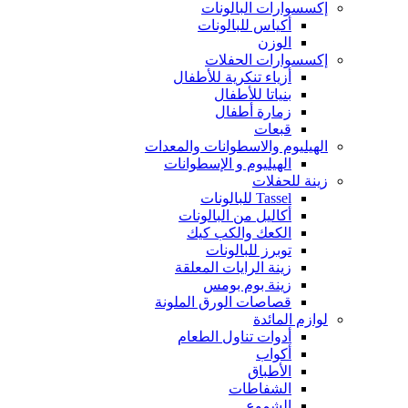
إكسسوارات البالونات
أكياس للبالونات
الوزن
إكسسوارات الحفلات
أزياء تنكرية للأطفال
بنياتا للأطفال
زمارة أطفال
قبعات
الهيليوم والاسطوانات والمعدات
الهيليوم و الإسطوانات
زينة للحفلات
Tassel للبالونات
أكاليل من البالونات
الكعك والكب كيك
توبرز للبالونات
زينة الرايات المعلقة
زينة بوم بومس
قصاصات الورق الملونة
لوازم المائدة
أدوات تناول الطعام
أكواب
الأطباق
الشفاطات
الشموع