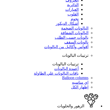
الحروف
الدائرية
العبارات
القلوب
نجوم
أشكال الديكور
البالونات الضخمة
البالونات الشفافة
بالونات حسب الطلب
بالونات السقف
أقواس وأكاليل من البالونات
ترتيبات البالونات
ترتيبات البالونات
أعمدة البالونات
باقات البالونات علي الطاولة
Balloon columns
اي مناسبه
إظهار الكل
الزهور والحلويات