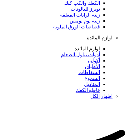
الكعك والكب كيك
توبرز للبالونات
زينة الرايات المعلقة
زينة بوم بومس
قصاصات الورق الملونة
لوازم المائدة
لوازم المائدة
أدوات تناول الطعام
أكواب
الأطباق
الشفاطات
الشموع
المناديل
قاطع الكعك
إظهار الكل