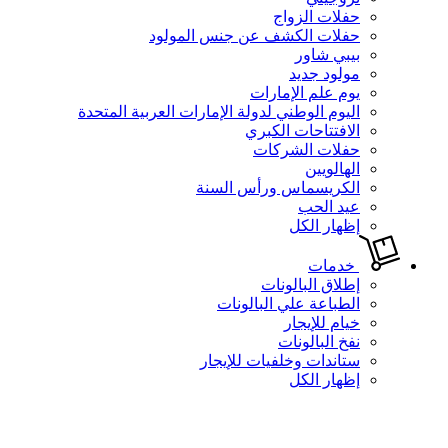
حفلات الزواج
حفلات الكشف عن جنس المولود
بيبي شاور
مولود جديد
يوم علم الإمارات
اليوم الوطني لدولة الإمارات العربية المتحدة
الافتتاحات الكبري
حفلات الشركات
الهالويين
الكريسماس ورأس السنة
عيد الحب
إظهار الكل
خدمات
إطلاق البالونات
الطباعة علي البالونات
خيام للإيجار
نفخ البالونات
ستاندات وخلفيات للإيجار
إظهار الكل