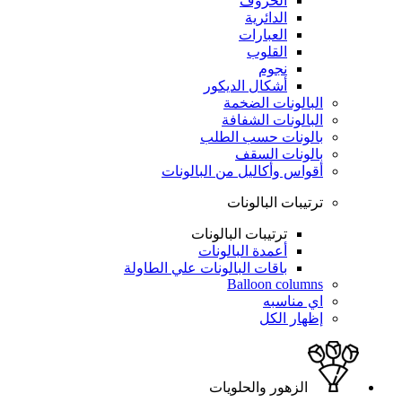
الحروف
الدائرية
العبارات
القلوب
نجوم
أشكال الديكور
البالونات الضخمة
البالونات الشفافة
بالونات حسب الطلب
بالونات السقف
أقواس وأكاليل من البالونات
ترتيبات البالونات
ترتيبات البالونات
أعمدة البالونات
باقات البالونات علي الطاولة
Balloon columns
اي مناسبه
إظهار الكل
الزهور والحلويات