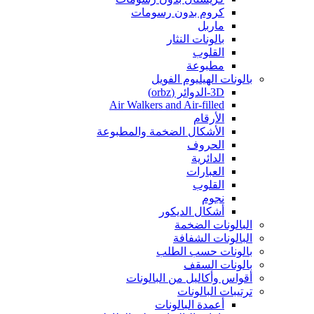
كروم بدون رسومات
ماربل
بالونات النثار
القلوب
مطبوعة
بالونات الهيليوم الفويل
3D-الدوائر (orbz)
Air Walkers and Air-filled
الأرقام
الأشكال الضخمة والمطبوعة
الحروف
الدائرية
العبارات
القلوب
نجوم
أشكال الديكور
البالونات الضخمة
البالونات الشفافة
بالونات حسب الطلب
بالونات السقف
أقواس وأكاليل من البالونات
ترتيبات البالونات
أعمدة البالونات