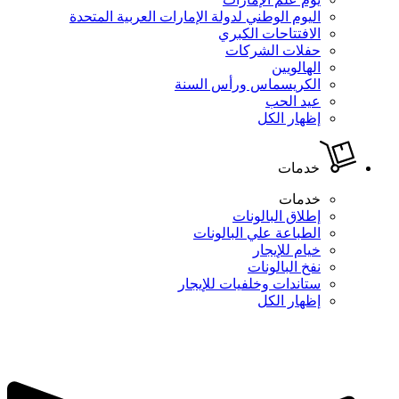
اليوم الوطني لدولة الإمارات العربية المتحدة
الافتتاحات الكبري
حفلات الشركات
الهالويين
الكريسماس ورأس السنة
عيد الحب
إظهار الكل
خدمات
خدمات
إطلاق البالونات
الطباعة علي البالونات
خيام للإيجار
نفخ البالونات
ستاندات وخلفيات للإيجار
إظهار الكل