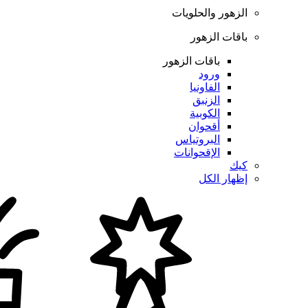
الزهور والحلويات
باقات الزهور
باقات الزهور
ورود
الفاونيا
الزنبق
الكوبية
أقحوان
البروتياس
الإقحوانات
كيك
إظهار الكل