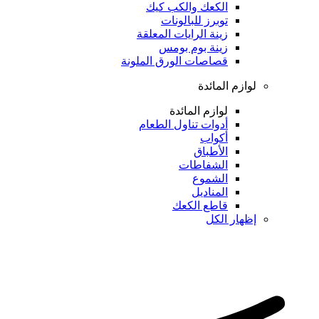
الكعك والكب كيك
توبرز للبالونات
زينة الرايات المعلقة
زينة بوم بومس
قصاصات الورق الملونة
لوازم المائدة
لوازم المائدة
أدوات تناول الطعام
أكواب
الأطباق
الشفاطات
الشموع
المناديل
قاطع الكعك
إظهار الكل