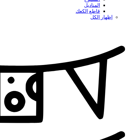
المناديل
قاطع الكعك
إظهار الكل