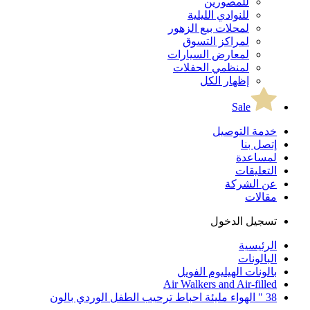
للمصورين
للنوادي الليلية
لمحلات بيع الزهور
لمراكز التسوق
لمعارض السيارات
لمنظمي الحفلات
إظهار الكل
Sale
خدمة التوصيل
إتصل بنا
لمساعدة
التعليقات
عن الشركة
مقالات
تسجيل الدخول
الرئيسية
البالونات
بالونات الهيليوم الفويل
Air Walkers and Air-filled
38 " الهواء مليئة احباط ترحيب الطفل الوردي بالون