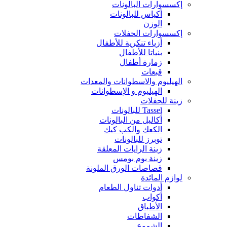
إكسسوارات البالونات
أكياس للبالونات
الوزن
إكسسوارات الحفلات
أزياء تنكرية للأطفال
بنياتا للأطفال
زمارة أطفال
قبعات
الهيليوم والاسطوانات والمعدات
الهيليوم و الإسطوانات
زينة للحفلات
Tassel للبالونات
أكاليل من البالونات
الكعك والكب كيك
توبرز للبالونات
زينة الرايات المعلقة
زينة بوم بومس
قصاصات الورق الملونة
لوازم المائدة
أدوات تناول الطعام
أكواب
الأطباق
الشفاطات
الشموع