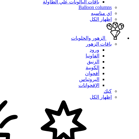
باقات البالونات علي الطاولة
Balloon columns
اي مناسبه
إظهار الكل
الزهور والحلويات
باقات الزهور
ورود
الفاونيا
الزنبق
الكوبية
أقحوان
البروتياس
الإقحوانات
كيك
إظهار الكل