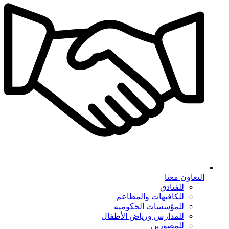
التعاون معنا
للفنادق
للكافيهات والمطاعم
للمؤسسات الحكومية
للمدارس ورياض الأطفال
للمصورين