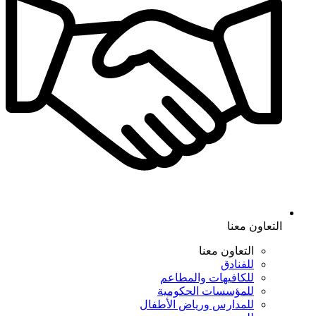
التعاون معنا
التعاون معنا
للفنادق
للكافيهات والمطاعم
للمؤسسات الحكومية
للمدارس ورياض الأطفال