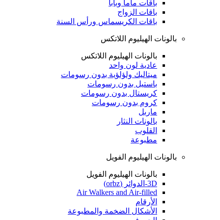
باقات ماما وبابا
باقات الزواج
باقات الكريسماس ورأس السنة
بالونات الهيليوم اللاتكس
بالونات الهيليوم اللاتكس
عادية لون واحد
ميتاليك ولؤلؤية بدون رسومات
باستيل بدون رسومات
كريستال بدون رسومات
كروم بدون رسومات
ماربل
بالونات النثار
القلوب
مطبوعة
بالونات الهيليوم الفويل
بالونات الهيليوم الفويل
3D-الدوائر (orbz)
Air Walkers and Air-filled
الأرقام
الأشكال الضخمة والمطبوعة