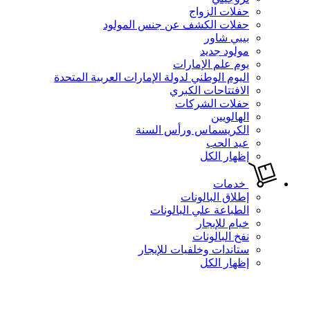
حفلات الزواج
حفلات الكشف عن جنس المولود
بيبي شاور
مولود جديد
يوم علم الإمارات
اليوم الوطني لدولة الإمارات العربية المتحدة
الافتتاحات الكبري
حفلات الشركات
الهالويين
الكريسماس ورأس السنة
عيد الحب
إظهار الكل
خدمات
إطلاق البالونات
الطباعة علي البالونات
خيام للإيجار
نفخ البالونات
ستاندات وخلفيات للإيجار
إظهار الكل