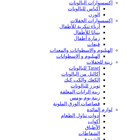
إكسسوارات البالونات
أكياس للبالونات
الوزن
إكسسوارات الحفلات
أزياء تنكرية للأطفال
بنياتا للأطفال
زمارة أطفال
قبعات
الهيليوم والاسطوانات والمعدات
الهيليوم و الإسطوانات
زينة للحفلات
Tassel للبالونات
أكاليل من البالونات
الكعك والكب كيك
توبرز للبالونات
زينة الرايات المعلقة
زينة بوم بومس
قصاصات الورق الملونة
لوازم المائدة
أدوات تناول الطعام
أكواب
الأطباق
الشفاطات
الشموع