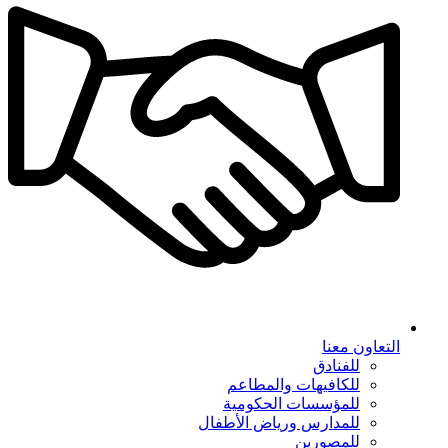
التعاون معنا
للفنادق
للكافيهات والمطاعم
للمؤسسات الحكومية
للمدارس ورياض الأطفال
للمصورين