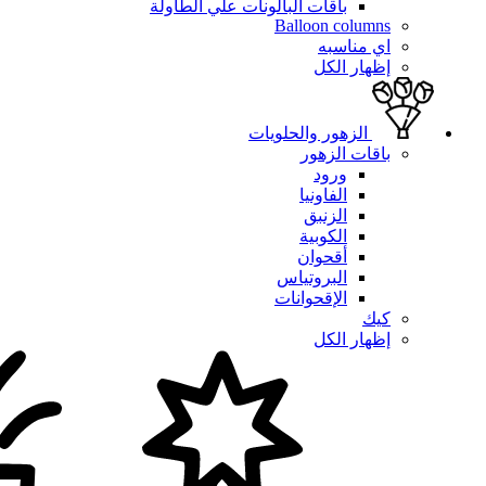
باقات البالونات علي الطاولة
Balloon columns
اي مناسبه
إظهار الكل
الزهور والحلويات
باقات الزهور
ورود
الفاونيا
الزنبق
الكوبية
أقحوان
البروتياس
الإقحوانات
كيك
إظهار الكل