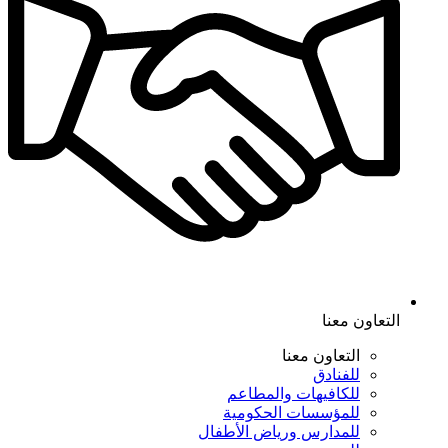
التعاون معنا
التعاون معنا
للفنادق
للكافيهات والمطاعم
للمؤسسات الحكومية
للمدارس ورياض الأطفال