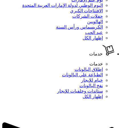
اليوم الوطني لدولة الإمارات العربية المتحدة
الافتتاحات الكبري
حفلات الشركات
الهالويين
الكريسماس ورأس السنة
عيد الحب
إظهار الكل
خدمات
خدمات
إطلاق البالونات
الطباعة علي البالونات
خيام للإيجار
نفخ البالونات
ستاندات وخلفيات للإيجار
إظهار الكل