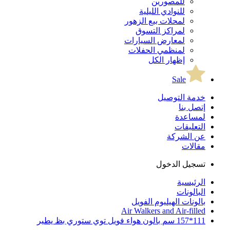
للمصورين
للنوادي الليلية
لمحلات بيع الزهور
لمراكز التسوق
لمعارض السيارات
لمنظمي الحفلات
إظهار الكل
Sale
خدمة التوصيل
إتصل بنا
لمساعدة
التعليقات
عن الشركة
مقالات
تسجيل الدخول
الرئيسية
البالونات
بالونات الهيليوم الفويل
Air Walkers and Air-filled
111*157 سم بالون هواء فويل توي ستوري بظ يطير