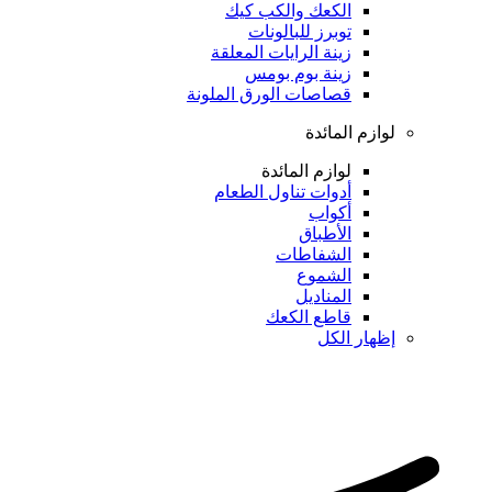
الكعك والكب كيك
توبرز للبالونات
زينة الرايات المعلقة
زينة بوم بومس
قصاصات الورق الملونة
لوازم المائدة
لوازم المائدة
أدوات تناول الطعام
أكواب
الأطباق
الشفاطات
الشموع
المناديل
قاطع الكعك
إظهار الكل