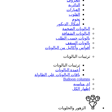
الحروف
الدائرية
العبارات
القلوب
نجوم
أشكال الديكور
البالونات الضخمة
البالونات الشفافة
بالونات حسب الطلب
بالونات السقف
أقواس وأكاليل من البالونات
ترتيبات البالونات
ترتيبات البالونات
أعمدة البالونات
باقات البالونات علي الطاولة
Balloon columns
اي مناسبه
إظهار الكل
الزهور والحلويات