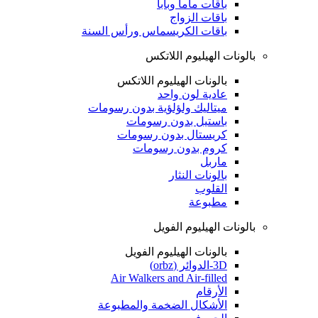
باقات ماما وبابا
باقات الزواج
باقات الكريسماس ورأس السنة
بالونات الهيليوم اللاتكس
بالونات الهيليوم اللاتكس
عادية لون واحد
ميتاليك ولؤلؤية بدون رسومات
باستيل بدون رسومات
كريستال بدون رسومات
كروم بدون رسومات
ماربل
بالونات النثار
القلوب
مطبوعة
بالونات الهيليوم الفويل
بالونات الهيليوم الفويل
3D-الدوائر (orbz)
Air Walkers and Air-filled
الأرقام
الأشكال الضخمة والمطبوعة