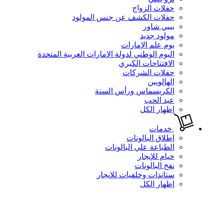
حفلات الزواج
حفلات الكشف عن جنس المولود
بيبي شاور
مولود جديد
يوم علم الإمارات
اليوم الوطني لدولة الإمارات العربية المتحدة
الافتتاحات الكبري
حفلات الشركات
الهالويين
الكريسماس ورأس السنة
عيد الحب
إظهار الكل
خدمات
إطلاق البالونات
الطباعة علي البالونات
خيام للإيجار
نفخ البالونات
ستاندات وخلفيات للإيجار
إظهار الكل