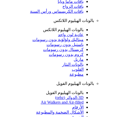
باقات ماما وبابا
باقات الزواج
باقات الكريسماس ورأس السنة
بالونات الهيليوم اللاتكس
بالونات الهيليوم اللاتكس
عادية لون واحد
ميتاليك ولؤلؤية بدون رسومات
باستيل بدون رسومات
كريستال بدون رسومات
كروم بدون رسومات
ماربل
بالونات النثار
القلوب
مطبوعة
بالونات الهيليوم الفويل
بالونات الهيليوم الفويل
3D-الدوائر (orbz)
Air Walkers and Air-filled
الأرقام
الأشكال الضخمة والمطبوعة