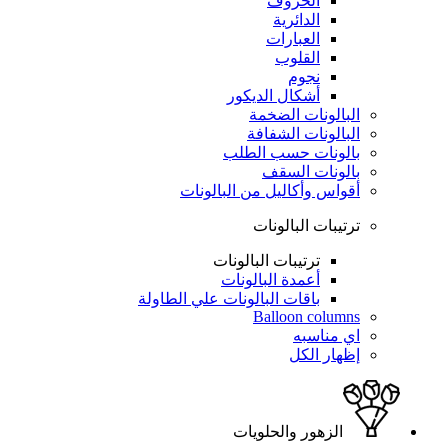
الحروف
الدائرية
العبارات
القلوب
نجوم
أشكال الديكور
البالونات الضخمة
البالونات الشفافة
بالونات حسب الطلب
بالونات السقف
أقواس وأكاليل من البالونات
ترتيبات البالونات
ترتيبات البالونات
أعمدة البالونات
باقات البالونات علي الطاولة
Balloon columns
اي مناسبه
إظهار الكل
الزهور والحلويات