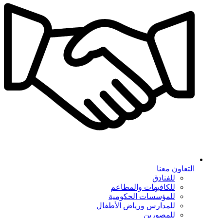
التعاون معنا
للفنادق
للكافيهات والمطاعم
للمؤسسات الحكومية
للمدارس ورياض الأطفال
للمصورين