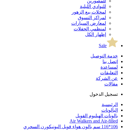
للمصورين
للنوادي الليلية
لمحلات بيع الزهور
لمراكز التسوق
لمعارض السيارات
لمنظمي الحفلات
إظهار الكل
Sale
خدمة التوصيل
إتصل بنا
لمساعدة
التعليقات
عن الشركة
مقالات
تسجيل الدخول
الرئيسية
البالونات
بالونات الهيليوم الفويل
Air Walkers and Air-filled
106*116 سم بالون هواء فويل اليونيكورن السحري