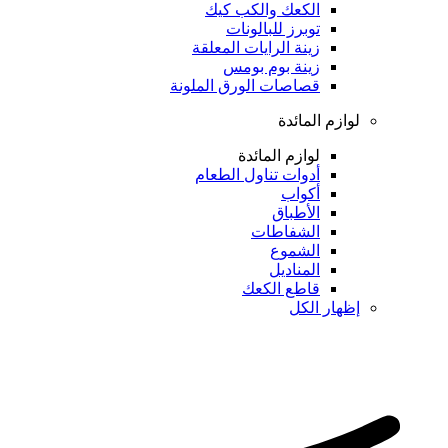
الكعك والكب كيك
توبرز للبالونات
زينة الرايات المعلقة
زينة بوم بومس
قصاصات الورق الملونة
لوازم المائدة
لوازم المائدة
أدوات تناول الطعام
أكواب
الأطباق
الشفاطات
الشموع
المناديل
قاطع الكعك
إظهار الكل