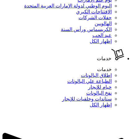
اليوم الوطني لدولة الإمارات العربية المتحدة
الافتتاحات الكبري
حفلات الشركات
الهالويين
الكريسماس ورأس السنة
عيد الحب
إظهار الكل
خدمات
خدمات
إطلاق البالونات
الطباعة علي البالونات
خيام للإيجار
نفخ البالونات
ستاندات وخلفيات للإيجار
إظهار الكل