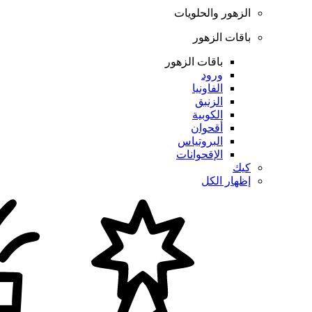
الزهور والحلويات
باقات الزهور
باقات الزهور
ورود
الفاونيا
الزنبق
الكوبية
أقحوان
البروتياس
الإقحوانات
كيك
إظهار الكل