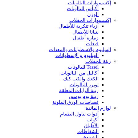
إكسسوارات البالونات
أكياس للبالونات
الوزن
إكسسوارات الحفلات
أزياء تنكرية للأطفال
بنياتا للأطفال
زمارة أطفال
قبعات
الهيليوم والاسطوانات والمعدات
الهيليوم و الإسطوانات
زينة للحفلات
Tassel للبالونات
أكاليل من البالونات
الكعك والكب كيك
توبرز للبالونات
زينة الرايات المعلقة
زينة بوم بومس
قصاصات الورق الملونة
لوازم المائدة
أدوات تناول الطعام
أكواب
الأطباق
الشفاطات
الشموع