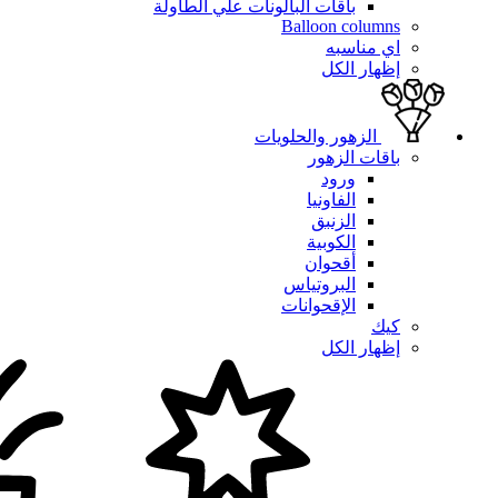
باقات البالونات علي الطاولة
Balloon columns
اي مناسبه
إظهار الكل
الزهور والحلويات
باقات الزهور
ورود
الفاونيا
الزنبق
الكوبية
أقحوان
البروتياس
الإقحوانات
كيك
إظهار الكل