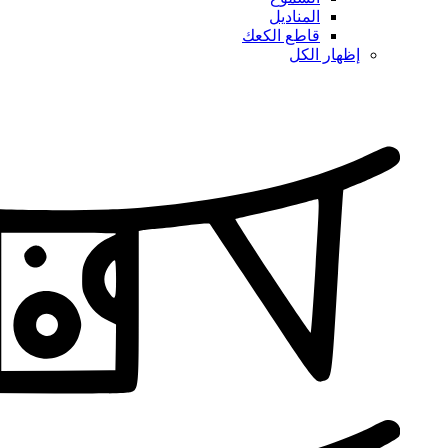
المناديل
قاطع الكعك
إظهار الكل