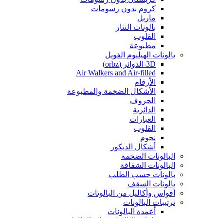
كروم بدون رسومات
ماربل
بالونات النثار
القلوب
مطبوعة
بالونات الهيليوم الفويل
3D-الدوائر (orbz)
Air Walkers and Air-filled
الأرقام
الأشكال الضخمة والمطبوعة
الحروف
الدائرية
العبارات
القلوب
نجوم
أشكال الديكور
البالونات الضخمة
البالونات الشفافة
بالونات حسب الطلب
بالونات السقف
أقواس وأكاليل من البالونات
ترتيبات البالونات
أعمدة البالونات