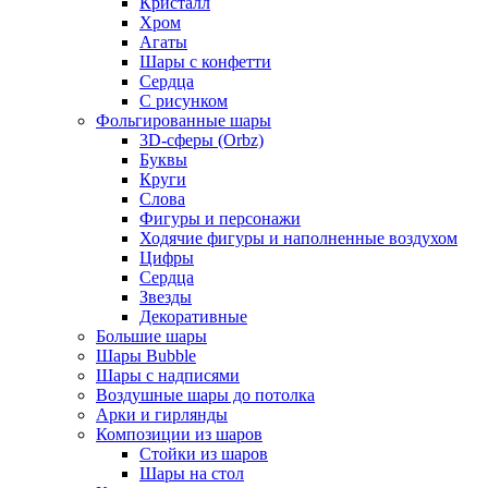
Кристалл
Хром
Агаты
Шары с конфетти
Сердца
С рисунком
Фольгированные шары
3D-сферы (Orbz)
Буквы
Круги
Слова
Фигуры и персонажи
Ходячие фигуры и наполненные воздухом
Цифры
Сердца
Звезды
Декоративные
Большие шары
Шары Bubble
Шары с надписями
Воздушные шары до потолка
Арки и гирлянды
Композиции из шаров
Стойки из шаров
Шары на стол