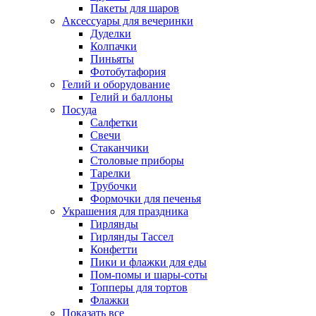
Пакеты для шаров
Аксессуары для вечеринки
Дуделки
Колпачки
Пиньяты
Фотобутафория
Гелий и оборудование
Гелий и баллоны
Посуда
Салфетки
Свечи
Стаканчики
Столовые приборы
Тарелки
Трубочки
Формочки для печенья
Украшения для праздника
Гирлянды
Гирлянды Тассел
Конфетти
Пики и флажки для еды
Пом-помы и шары-соты
Топперы для тортов
Флажки
Показать все