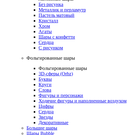
Без рисунка
Металлик и перламутр
Пастель матовый
Кристалл
Хром
Агаты
Шары с конфетти
Сердца
С рисунком
Фольгированные шары
Фольгированные шары
3D-сферы (Orbz)
Буквы
Круги
Слова
Фигуры и персонажи
Ходячие фигуры и наполненные воздухом
Цифры
Сердца
Звезды
Декоративные
Большие шары
Шары Bubble