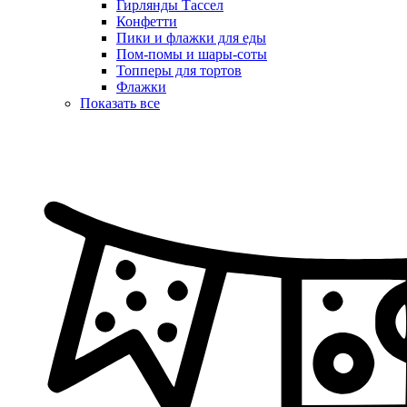
Гирлянды Тассел
Конфетти
Пики и флажки для еды
Пом-помы и шары-соты
Топперы для тортов
Флажки
Показать все