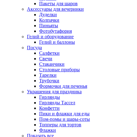
Пакеты для шаров
Аксессуары для вечеринки
Дуделки
Колпачки
Пиньяты
Фотобутафория
Гелий и оборудование
Гелий и баллоны
Посуда
Салфетки
Свечи
Стаканчики
Столовые приборы
Тарелки
Трубочки
Формочки для печенья
Украшения для праздника
Гирлянды
Гирлянды Тассел
Конфетти
Пики и флажки для еды
Пом-помы и шары-соты
Топперы для тортов
Флажки
Показать все