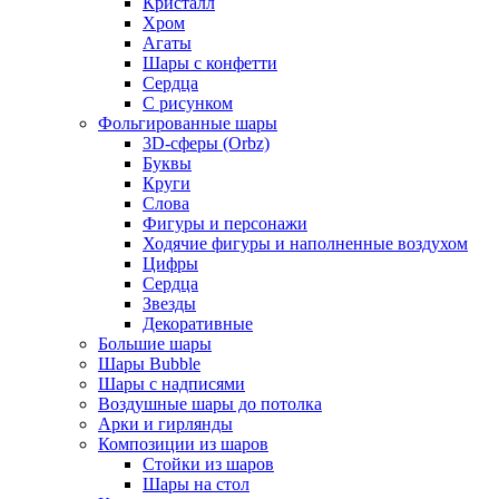
Кристалл
Хром
Агаты
Шары с конфетти
Сердца
С рисунком
Фольгированные шары
3D-сферы (Orbz)
Буквы
Круги
Слова
Фигуры и персонажи
Ходячие фигуры и наполненные воздухом
Цифры
Сердца
Звезды
Декоративные
Большие шары
Шары Bubble
Шары с надписями
Воздушные шары до потолка
Арки и гирлянды
Композиции из шаров
Стойки из шаров
Шары на стол