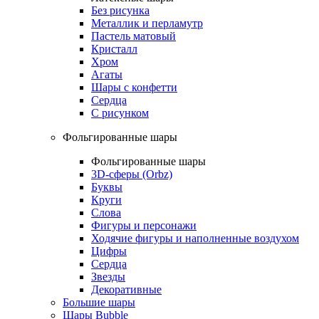
Без рисунка
Металлик и перламутр
Пастель матовый
Кристалл
Хром
Агаты
Шары с конфетти
Сердца
С рисунком
Фольгированные шары
Фольгированные шары
3D-сферы (Orbz)
Буквы
Круги
Слова
Фигуры и персонажи
Ходячие фигуры и наполненные воздухом
Цифры
Сердца
Звезды
Декоративные
Большие шары
Шары Bubble