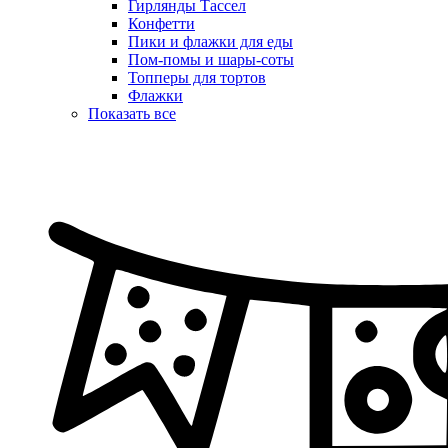
Гирлянды Тассел
Конфетти
Пики и флажки для еды
Пом-помы и шары-соты
Топперы для тортов
Флажки
Показать все