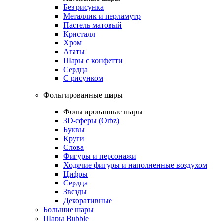
Без рисунка
Металлик и перламутр
Пастель матовый
Кристалл
Хром
Агаты
Шары с конфетти
Сердца
С рисунком
Фольгированные шары
Фольгированные шары
3D-сферы (Orbz)
Буквы
Круги
Слова
Фигуры и персонажи
Ходячие фигуры и наполненные воздухом
Цифры
Сердца
Звезды
Декоративные
Большие шары
Шары Bubble