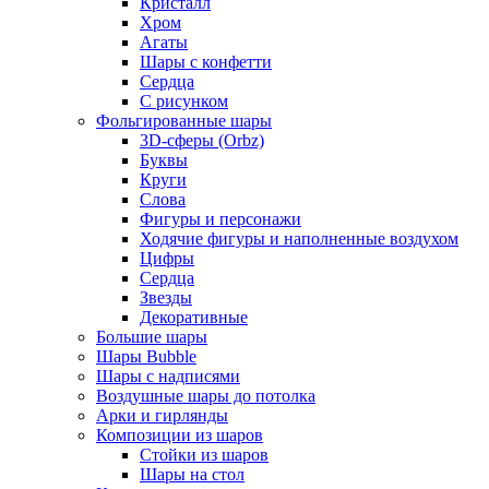
Кристалл
Хром
Агаты
Шары с конфетти
Сердца
С рисунком
Фольгированные шары
3D-сферы (Orbz)
Буквы
Круги
Слова
Фигуры и персонажи
Ходячие фигуры и наполненные воздухом
Цифры
Сердца
Звезды
Декоративные
Большие шары
Шары Bubble
Шары с надписями
Воздушные шары до потолка
Арки и гирлянды
Композиции из шаров
Стойки из шаров
Шары на стол