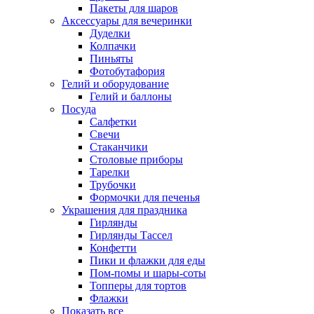
Пакеты для шаров
Аксессуары для вечеринки
Дуделки
Колпачки
Пиньяты
Фотобутафория
Гелий и оборудование
Гелий и баллоны
Посуда
Салфетки
Свечи
Стаканчики
Столовые приборы
Тарелки
Трубочки
Формочки для печенья
Украшения для праздника
Гирлянды
Гирлянды Тассел
Конфетти
Пики и флажки для еды
Пом-помы и шары-соты
Топперы для тортов
Флажки
Показать все