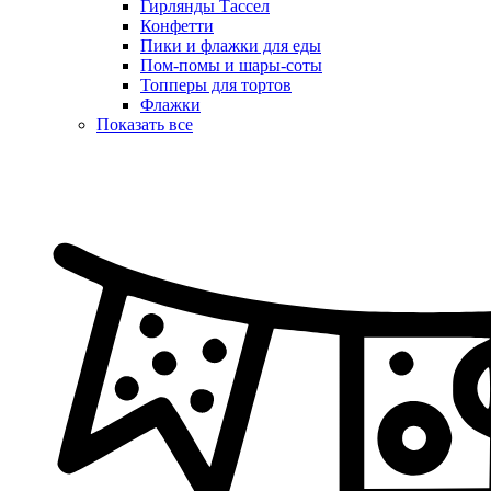
Гирлянды Тассел
Конфетти
Пики и флажки для еды
Пом-помы и шары-соты
Топперы для тортов
Флажки
Показать все