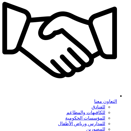
التعاون معنا
للفنادق
للكافيهات والمطاعم
للمؤسسات الحكومية
للمدارس ورياض الأطفال
للمصورين