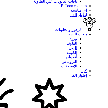
باقات البالونات علي الطاولة
Balloon columns
اي مناسبه
إظهار الكل
الزهور والحلويات
باقات الزهور
ورود
الفاونيا
الزنبق
الكوبية
أقحوان
البروتياس
الإقحوانات
كيك
إظهار الكل