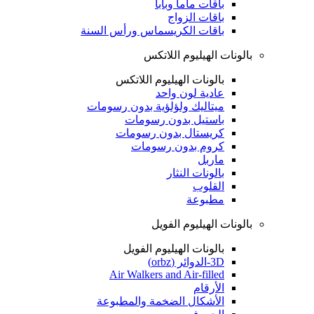
باقات ماما وبابا
باقات الزواج
باقات الكريسماس ورأس السنة
بالونات الهيليوم اللاتكس
بالونات الهيليوم اللاتكس
عادية لون واحد
ميتاليك ولؤلؤية بدون رسومات
باستيل بدون رسومات
كريستال بدون رسومات
كروم بدون رسومات
ماربل
بالونات النثار
القلوب
مطبوعة
بالونات الهيليوم الفويل
بالونات الهيليوم الفويل
3D-الدوائر (orbz)
Air Walkers and Air-filled
الأرقام
الأشكال الضخمة والمطبوعة