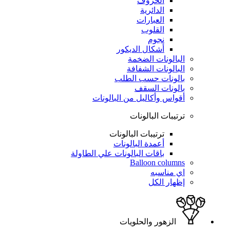
الحروف
الدائرية
العبارات
القلوب
نجوم
أشكال الديكور
البالونات الضخمة
البالونات الشفافة
بالونات حسب الطلب
بالونات السقف
أقواس وأكاليل من البالونات
ترتيبات البالونات
ترتيبات البالونات
أعمدة البالونات
باقات البالونات علي الطاولة
Balloon columns
اي مناسبه
إظهار الكل
الزهور والحلويات