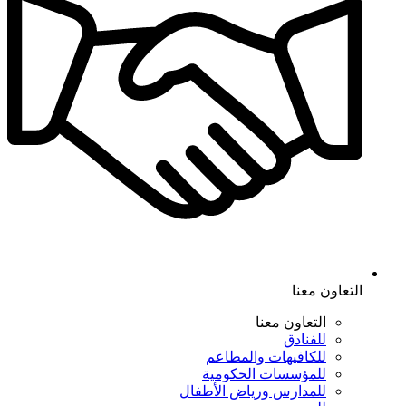
التعاون معنا
التعاون معنا
للفنادق
للكافيهات والمطاعم
للمؤسسات الحكومية
للمدارس ورياض الأطفال