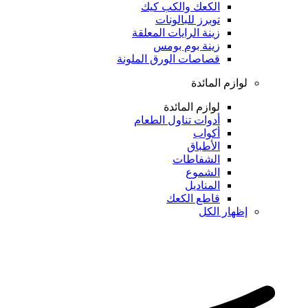
الكعك والكب كيك
توبرز للبالونات
زينة الرايات المعلقة
زينة بوم بومس
قصاصات الورق الملونة
لوازم المائدة
لوازم المائدة
أدوات تناول الطعام
أكواب
الأطباق
الشفاطات
الشموع
المناديل
قاطع الكعك
إظهار الكل