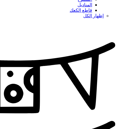
المناديل
قاطع الكعك
إظهار الكل