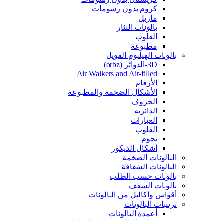
كروم بدون رسومات
ماربل
بالونات النثار
القلوب
مطبوعة
بالونات الهيليوم الفويل
3D-الدوائر (orbz)
Air Walkers and Air-filled
الأرقام
الأشكال الضخمة والمطبوعة
الحروف
الدائرية
العبارات
القلوب
نجوم
أشكال الديكور
البالونات الضخمة
البالونات الشفافة
بالونات حسب الطلب
بالونات السقف
أقواس وأكاليل من البالونات
ترتيبات البالونات
أعمدة البالونات