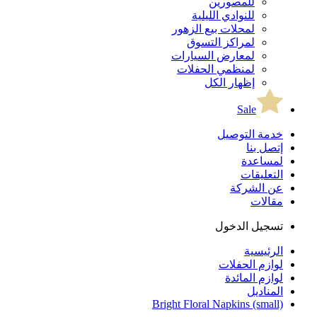
للمصورين
للنوادي الليلية
لمحلات بيع الزهور
لمراكز التسوق
لمعارض السيارات
لمنظمي الحفلات
إظهار الكل
Sale
خدمة التوصيل
إتصل بنا
لمساعدة
التعليقات
عن الشركة
مقالات
تسجيل الدخول
الرئيسية
لوازم الحفلات
لوازم المائدة
المناديل
Bright Floral Napkins (small)