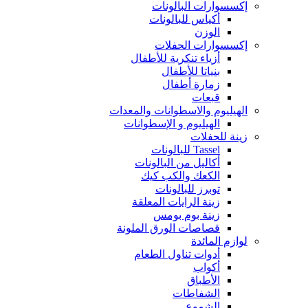
إكسسوارات البالونات
أكياس للبالونات
الوزن
إكسسوارات الحفلات
أزياء تنكرية للأطفال
بنياتا للأطفال
زمارة أطفال
قبعات
الهيليوم والاسطوانات والمعدات
الهيليوم و الإسطوانات
زينة للحفلات
Tassel للبالونات
أكاليل من البالونات
الكعك والكب كيك
توبرز للبالونات
زينة الرايات المعلقة
زينة بوم بومس
قصاصات الورق الملونة
لوازم المائدة
أدوات تناول الطعام
أكواب
الأطباق
الشفاطات
الشموع