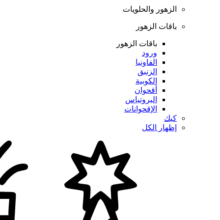
الزهور والحلويات
باقات الزهور
باقات الزهور
ورود
الفاونيا
الزنبق
الكوبية
أقحوان
البروتياس
الإقحوانات
كيك
إظهار الكل