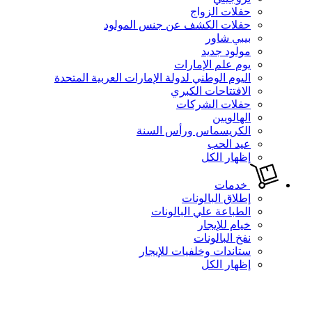
حفلات الزواج
حفلات الكشف عن جنس المولود
بيبي شاور
مولود جديد
يوم علم الإمارات
اليوم الوطني لدولة الإمارات العربية المتحدة
الافتتاحات الكبري
حفلات الشركات
الهالويين
الكريسماس ورأس السنة
عيد الحب
إظهار الكل
خدمات
إطلاق البالونات
الطباعة علي البالونات
خيام للإيجار
نفخ البالونات
ستاندات وخلفيات للإيجار
إظهار الكل