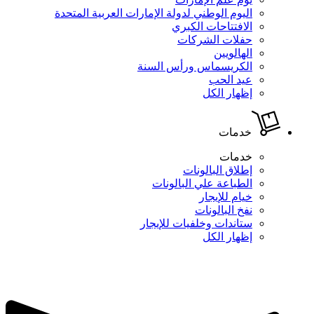
اليوم الوطني لدولة الإمارات العربية المتحدة
الافتتاحات الكبري
حفلات الشركات
الهالويين
الكريسماس ورأس السنة
عيد الحب
إظهار الكل
خدمات
خدمات
إطلاق البالونات
الطباعة علي البالونات
خيام للإيجار
نفخ البالونات
ستاندات وخلفيات للإيجار
إظهار الكل