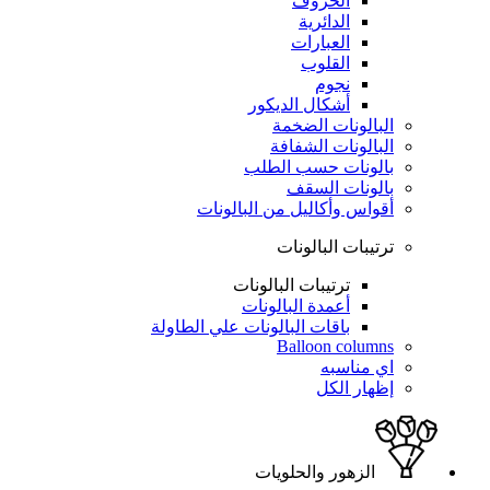
الحروف
الدائرية
العبارات
القلوب
نجوم
أشكال الديكور
البالونات الضخمة
البالونات الشفافة
بالونات حسب الطلب
بالونات السقف
أقواس وأكاليل من البالونات
ترتيبات البالونات
ترتيبات البالونات
أعمدة البالونات
باقات البالونات علي الطاولة
Balloon columns
اي مناسبه
إظهار الكل
الزهور والحلويات