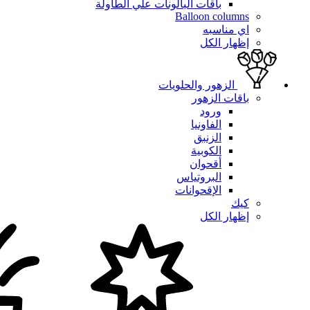
باقات البالونات علي الطاولة
Balloon columns
اي مناسبه
إظهار الكل
الزهور والحلويات
باقات الزهور
ورود
الفاونيا
الزنبق
الكوبية
أقحوان
البروتياس
الإقحوانات
كيك
إظهار الكل