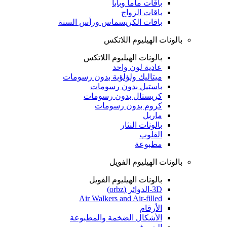
باقات ماما وبابا
باقات الزواج
باقات الكريسماس ورأس السنة
بالونات الهيليوم اللاتكس
بالونات الهيليوم اللاتكس
عادية لون واحد
ميتاليك ولؤلؤية بدون رسومات
باستيل بدون رسومات
كريستال بدون رسومات
كروم بدون رسومات
ماربل
بالونات النثار
القلوب
مطبوعة
بالونات الهيليوم الفويل
بالونات الهيليوم الفويل
3D-الدوائر (orbz)
Air Walkers and Air-filled
الأرقام
الأشكال الضخمة والمطبوعة