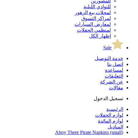
للمصورين
للنوادي الليلية
لمحلات بيع الزهور
لمراكز التسوق
لمعارض السيارات
لمنظمي الحفلات
إظهار الكل
Sale
خدمة التوصيل
إتصل بنا
لمساعدة
التعليقات
عن الشركة
مقالات
تسجيل الدخول
الرئيسية
لوازم الحفلات
لوازم المائدة
المناديل
Ahoy There Pirate Napkins (small)