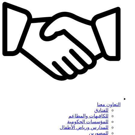
التعاون معنا
للفنادق
للكافيهات والمطاعم
للمؤسسات الحكومية
للمدارس ورياض الأطفال
للمصورين