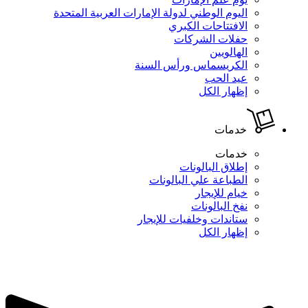
اليوم الوطني لدولة الإمارات العربية المتحدة
الافتتاحات الكبري
حفلات الشركات
الهالويين
الكريسماس ورأس السنة
عيد الحب
إظهار الكل
خدمات
خدمات
إطلاق البالونات
الطباعة علي البالونات
خيام للإيجار
نفخ البالونات
ستاندات وخلفيات للإيجار
إظهار الكل