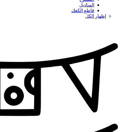
المناديل
قاطع الكعك
إظهار الكل