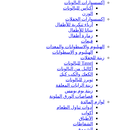
إكسسوارات البالونات
أكياس للبالونات
الوزن
إكسسوارات الحفلات
أزياء تنكرية للأطفال
بنياتا للأطفال
زمارة أطفال
قبعات
الهيليوم والاسطوانات والمعدات
الهيليوم و الإسطوانات
زينة للحفلات
Tassel للبالونات
أكاليل من البالونات
الكعك والكب كيك
توبرز للبالونات
زينة الرايات المعلقة
زينة بوم بومس
قصاصات الورق الملونة
لوازم المائدة
أدوات تناول الطعام
أكواب
الأطباق
الشفاطات
الشموع