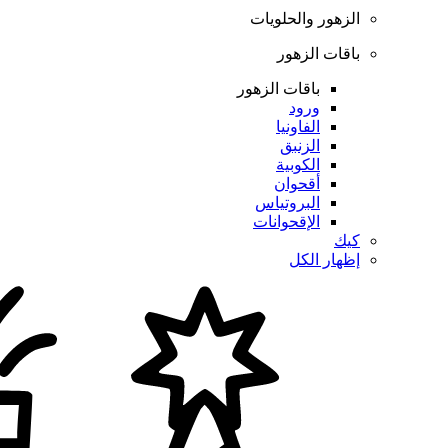
الزهور والحلويات
باقات الزهور
باقات الزهور
ورود
الفاونيا
الزنبق
الكوبية
أقحوان
البروتياس
الإقحوانات
كيك
إظهار الكل