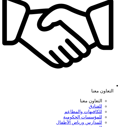
التعاون معنا
التعاون معنا
للفنادق
للكافيهات والمطاعم
للمؤسسات الحكومية
للمدارس ورياض الأطفال