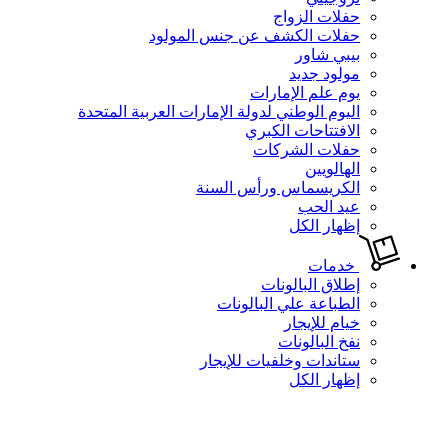
حفلات الزواج
حفلات الكشف عن جنس المولود
بيبي شاور
مولود جديد
يوم علم الإمارات
اليوم الوطني لدولة الإمارات العربية المتحدة
الافتتاحات الكبري
حفلات الشركات
الهالويين
الكريسماس ورأس السنة
عيد الحب
إظهار الكل
خدمات
إطلاق البالونات
الطباعة علي البالونات
خيام للإيجار
نفخ البالونات
ستاندات وخلفيات للإيجار
إظهار الكل