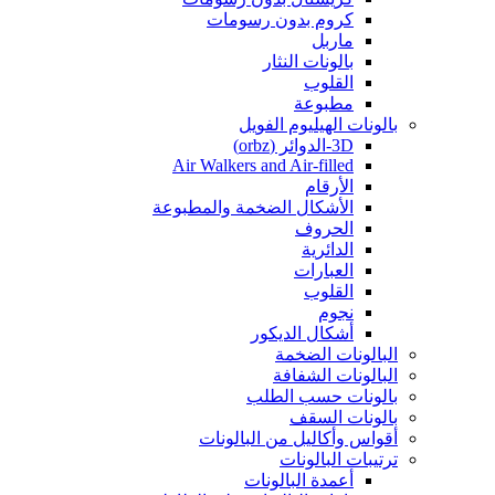
كروم بدون رسومات
ماربل
بالونات النثار
القلوب
مطبوعة
بالونات الهيليوم الفويل
3D-الدوائر (orbz)
Air Walkers and Air-filled
الأرقام
الأشكال الضخمة والمطبوعة
الحروف
الدائرية
العبارات
القلوب
نجوم
أشكال الديكور
البالونات الضخمة
البالونات الشفافة
بالونات حسب الطلب
بالونات السقف
أقواس وأكاليل من البالونات
ترتيبات البالونات
أعمدة البالونات