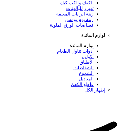
الكعك والكب كيك
توبرز للبالونات
زينة الرايات المعلقة
زينة بوم بومس
قصاصات الورق الملونة
لوازم المائدة
لوازم المائدة
أدوات تناول الطعام
أكواب
الأطباق
الشفاطات
الشموع
المناديل
قاطع الكعك
إظهار الكل