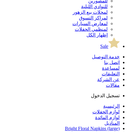
للمصورين
للنوادي الليلية
لمحلات بيع الزهور
لمراكز التسوق
لمعارض السيارات
لمنظمي الحفلات
إظهار الكل
Sale
خدمة التوصيل
إتصل بنا
لمساعدة
التعليقات
عن الشركة
مقالات
تسجيل الدخول
الرئيسية
لوازم الحفلات
لوازم المائدة
المناديل
Bright Floral Napkins (large)