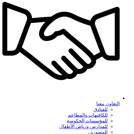
التعاون معنا
للفنادق
للكافيهات والمطاعم
للمؤسسات الحكومية
للمدارس ورياض الأطفال
للمصورين