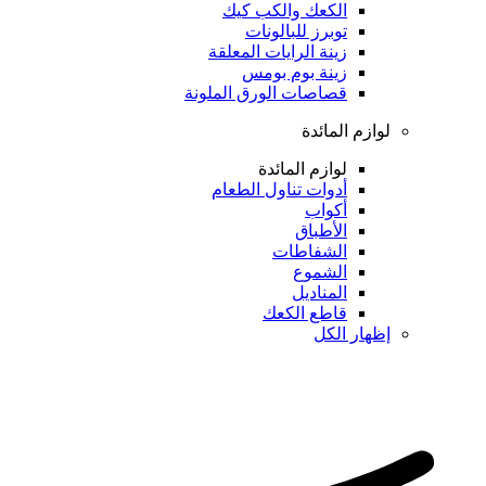
الكعك والكب كيك
توبرز للبالونات
زينة الرايات المعلقة
زينة بوم بومس
قصاصات الورق الملونة
لوازم المائدة
لوازم المائدة
أدوات تناول الطعام
أكواب
الأطباق
الشفاطات
الشموع
المناديل
قاطع الكعك
إظهار الكل