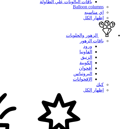
باقات البالونات علي الطاولة
Balloon columns
اي مناسبه
إظهار الكل
الزهور والحلويات
باقات الزهور
ورود
الفاونيا
الزنبق
الكوبية
أقحوان
البروتياس
الإقحوانات
كيك
إظهار الكل