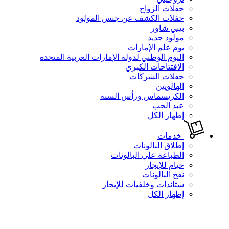
حفلات الزواج
حفلات الكشف عن جنس المولود
بيبي شاور
مولود جديد
يوم علم الإمارات
اليوم الوطني لدولة الإمارات العربية المتحدة
الافتتاحات الكبري
حفلات الشركات
الهالويين
الكريسماس ورأس السنة
عيد الحب
إظهار الكل
خدمات
إطلاق البالونات
الطباعة علي البالونات
خيام للإيجار
نفخ البالونات
ستاندات وخلفيات للإيجار
إظهار الكل