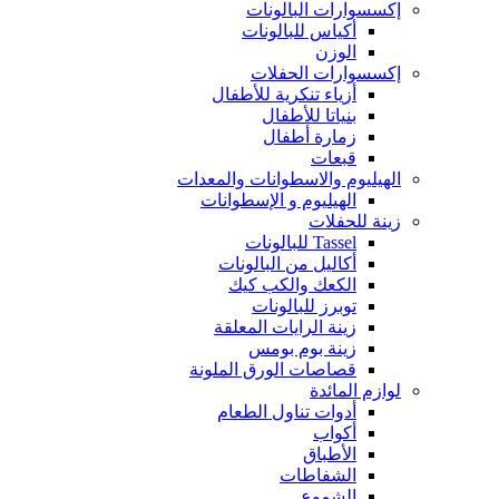
إكسسوارات البالونات
أكياس للبالونات
الوزن
إكسسوارات الحفلات
أزياء تنكرية للأطفال
بنياتا للأطفال
زمارة أطفال
قبعات
الهيليوم والاسطوانات والمعدات
الهيليوم و الإسطوانات
زينة للحفلات
Tassel للبالونات
أكاليل من البالونات
الكعك والكب كيك
توبرز للبالونات
زينة الرايات المعلقة
زينة بوم بومس
قصاصات الورق الملونة
لوازم المائدة
أدوات تناول الطعام
أكواب
الأطباق
الشفاطات
الشموع