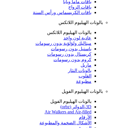
باقات ماما وبابا
باقات الزواج
باقات الكريسماس ورأس السنة
بالونات الهيليوم اللاتكس
بالونات الهيليوم اللاتكس
عادية لون واحد
ميتاليك ولؤلؤية بدون رسومات
باستيل بدون رسومات
كريستال بدون رسومات
كروم بدون رسومات
ماربل
بالونات النثار
القلوب
مطبوعة
بالونات الهيليوم الفويل
بالونات الهيليوم الفويل
3D-الدوائر (orbz)
Air Walkers and Air-filled
الأرقام
الأشكال الضخمة والمطبوعة