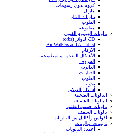
كروم بدون رسومات
ماربل
بالونات النثار
القلوب
مطبوعة
بالونات الهيليوم الفويل
3D-الدوائر (orbz)
Air Walkers and Air-filled
الأرقام
الأشكال الضخمة والمطبوعة
الحروف
الدائرية
العبارات
القلوب
نجوم
أشكال الديكور
البالونات الضخمة
البالونات الشفافة
بالونات حسب الطلب
بالونات السقف
أقواس وأكاليل من البالونات
ترتيبات البالونات
أعمدة البالونات