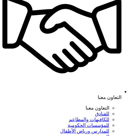
التعاون معنا
التعاون معنا
للفنادق
للكافيهات والمطاعم
للمؤسسات الحكومية
للمدارس ورياض الأطفال