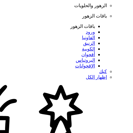
الزهور والحلويات
باقات الزهور
باقات الزهور
ورود
الفاونيا
الزنبق
الكوبية
أقحوان
البروتياس
الإقحوانات
كيك
إظهار الكل