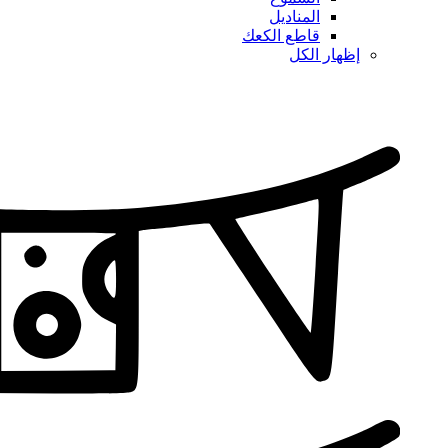
المناديل
قاطع الكعك
إظهار الكل