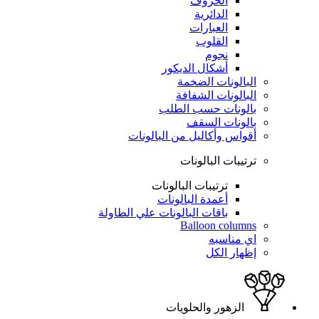
الحروف
الدائرية
العبارات
القلوب
نجوم
أشكال الديكور
البالونات الضخمة
البالونات الشفافة
بالونات حسب الطلب
بالونات السقف
أقواس وأكاليل من البالونات
ترتيبات البالونات
ترتيبات البالونات
أعمدة البالونات
باقات البالونات علي الطاولة
Balloon columns
اي مناسبه
إظهار الكل
الزهور والحلويات