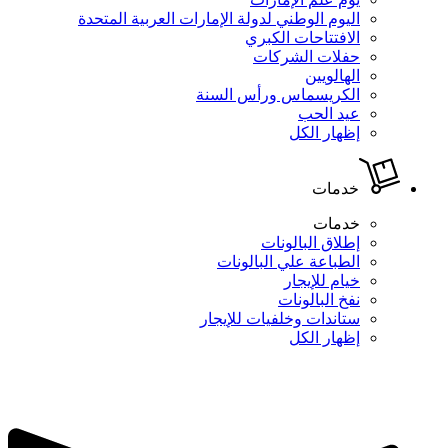
اليوم الوطني لدولة الإمارات العربية المتحدة
الافتتاحات الكبري
حفلات الشركات
الهالويين
الكريسماس ورأس السنة
عيد الحب
إظهار الكل
خدمات
خدمات
إطلاق البالونات
الطباعة علي البالونات
خيام للإيجار
نفخ البالونات
ستاندات وخلفيات للإيجار
إظهار الكل