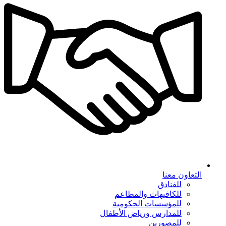
التعاون معنا
للفنادق
للكافيهات والمطاعم
للمؤسسات الحكومية
للمدارس ورياض الأطفال
للمصورين