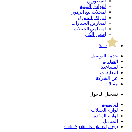
للمصورين
للنوادي الليلية
لمحلات بيع الزهور
لمراكز التسوق
لمعارض السيارات
لمنظمي الحفلات
إظهار الكل
Sale
خدمة التوصيل
إتصل بنا
لمساعدة
التعليقات
عن الشركة
مقالات
تسجيل الدخول
الرئيسية
لوازم الحفلات
لوازم المائدة
المناديل
Gold Spatter Napkins (large)