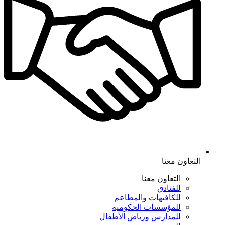
التعاون معنا
التعاون معنا
للفنادق
للكافيهات والمطاعم
للمؤسسات الحكومية
للمدارس ورياض الأطفال