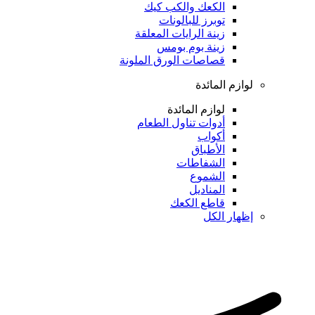
الكعك والكب كيك
توبرز للبالونات
زينة الرايات المعلقة
زينة بوم بومس
قصاصات الورق الملونة
لوازم المائدة
لوازم المائدة
أدوات تناول الطعام
أكواب
الأطباق
الشفاطات
الشموع
المناديل
قاطع الكعك
إظهار الكل