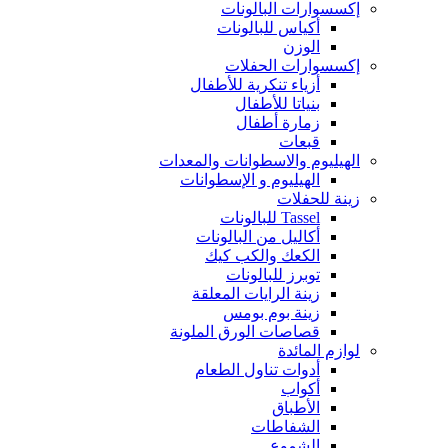
إكسسوارات البالونات
أكياس للبالونات
الوزن
إكسسوارات الحفلات
أزياء تنكرية للأطفال
بنياتا للأطفال
زمارة أطفال
قبعات
الهيليوم والاسطوانات والمعدات
الهيليوم و الإسطوانات
زينة للحفلات
Tassel للبالونات
أكاليل من البالونات
الكعك والكب كيك
توبرز للبالونات
زينة الرايات المعلقة
زينة بوم بومس
قصاصات الورق الملونة
لوازم المائدة
أدوات تناول الطعام
أكواب
الأطباق
الشفاطات
الشموع