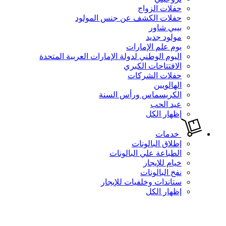
حفلات الزواج
حفلات الكشف عن جنس المولود
بيبي شاور
مولود جديد
يوم علم الإمارات
اليوم الوطني لدولة الإمارات العربية المتحدة
الافتتاحات الكبري
حفلات الشركات
الهالويين
الكريسماس ورأس السنة
عيد الحب
إظهار الكل
خدمات
إطلاق البالونات
الطباعة علي البالونات
خيام للإيجار
نفخ البالونات
ستاندات وخلفيات للإيجار
إظهار الكل