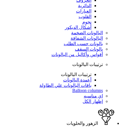
الحروف
الدائرية
العبارات
القلوب
نجوم
أشكال الديكور
البالونات الضخمة
البالونات الشفافة
بالونات حسب الطلب
بالونات السقف
أقواس وأكاليل من البالونات
ترتيبات البالونات
ترتيبات البالونات
أعمدة البالونات
باقات البالونات علي الطاولة
Balloon columns
اي مناسبه
إظهار الكل
الزهور والحلويات