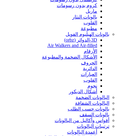
كروم بدون رسومات
ماربل
بالونات النثار
القلوب
مطبوعة
بالونات الهيليوم الفويل
3D-الدوائر (orbz)
Air Walkers and Air-filled
الأرقام
الأشكال الضخمة والمطبوعة
الحروف
الدائرية
العبارات
القلوب
نجوم
أشكال الديكور
البالونات الضخمة
البالونات الشفافة
بالونات حسب الطلب
بالونات السقف
أقواس وأكاليل من البالونات
ترتيبات البالونات
أعمدة البالونات