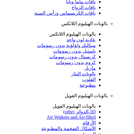
باقات ماما وبابا
باقات الزواج
باقات الكريسماس ورأس السنة
بالونات الهيليوم اللاتكس
بالونات الهيليوم اللاتكس
عادية لون واحد
ميتاليك ولؤلؤية بدون رسومات
باستيل بدون رسومات
كريستال بدون رسومات
كروم بدون رسومات
ماربل
بالونات النثار
القلوب
مطبوعة
بالونات الهيليوم الفويل
بالونات الهيليوم الفويل
3D-الدوائر (orbz)
Air Walkers and Air-filled
الأرقام
الأشكال الضخمة والمطبوعة