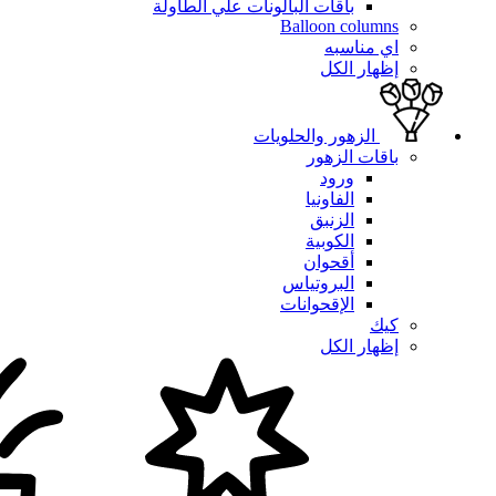
باقات البالونات علي الطاولة
Balloon columns
اي مناسبه
إظهار الكل
الزهور والحلويات
باقات الزهور
ورود
الفاونيا
الزنبق
الكوبية
أقحوان
البروتياس
الإقحوانات
كيك
إظهار الكل