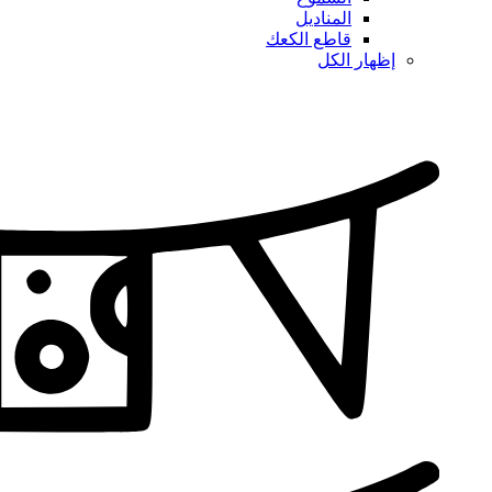
المناديل
قاطع الكعك
إظهار الكل