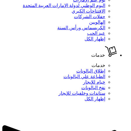
اليوم الوطني لدولة الإمارات العربية المتحدة
الافتتاحات الكبري
حفلات الشركات
الهالويين
الكريسماس ورأس السنة
عيد الحب
إظهار الكل
خدمات
خدمات
إطلاق البالونات
الطباعة علي البالونات
خيام للإيجار
نفخ البالونات
ستاندات وخلفيات للإيجار
إظهار الكل