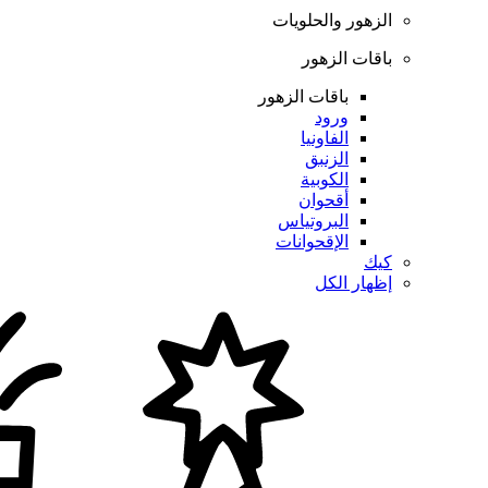
الزهور والحلويات
باقات الزهور
باقات الزهور
ورود
الفاونيا
الزنبق
الكوبية
أقحوان
البروتياس
الإقحوانات
كيك
إظهار الكل