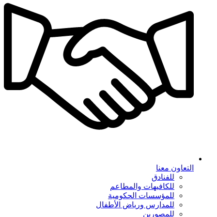
التعاون معنا
للفنادق
للكافيهات والمطاعم
للمؤسسات الحكومية
للمدارس ورياض الأطفال
للمصورين