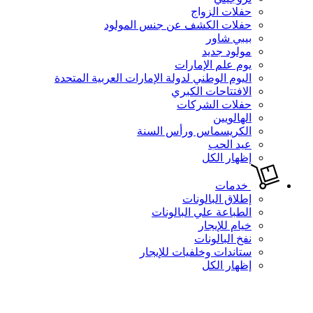
حفلات الزواج
حفلات الكشف عن جنس المولود
بيبي شاور
مولود جديد
يوم علم الإمارات
اليوم الوطني لدولة الإمارات العربية المتحدة
الافتتاحات الكبري
حفلات الشركات
الهالويين
الكريسماس ورأس السنة
عيد الحب
إظهار الكل
خدمات
إطلاق البالونات
الطباعة علي البالونات
خيام للإيجار
نفخ البالونات
ستاندات وخلفيات للإيجار
إظهار الكل