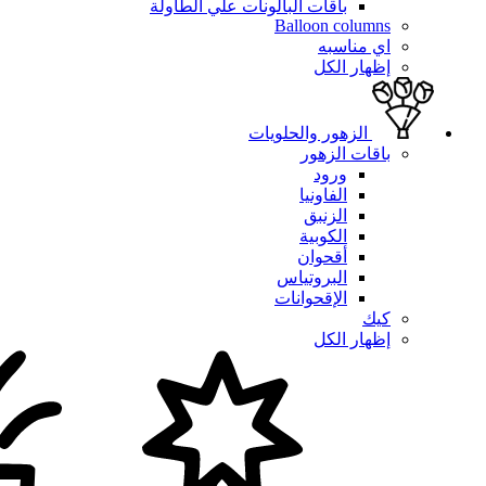
باقات البالونات علي الطاولة
Balloon columns
اي مناسبه
إظهار الكل
الزهور والحلويات
باقات الزهور
ورود
الفاونيا
الزنبق
الكوبية
أقحوان
البروتياس
الإقحوانات
كيك
إظهار الكل