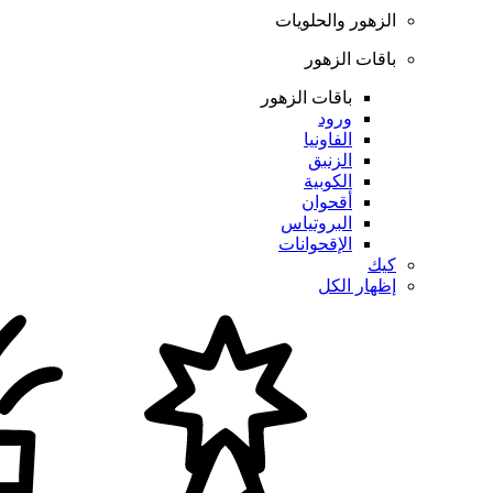
الزهور والحلويات
باقات الزهور
باقات الزهور
ورود
الفاونيا
الزنبق
الكوبية
أقحوان
البروتياس
الإقحوانات
كيك
إظهار الكل