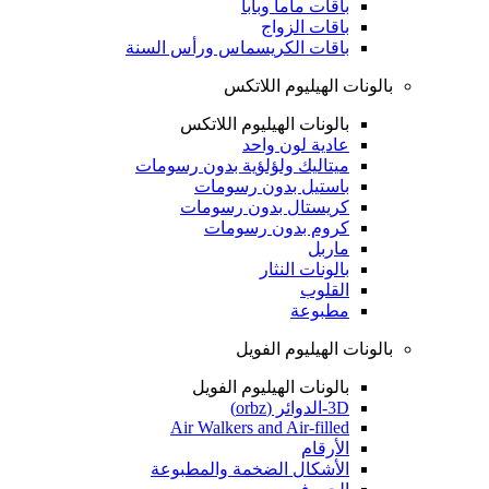
باقات ماما وبابا
باقات الزواج
باقات الكريسماس ورأس السنة
بالونات الهيليوم اللاتكس
بالونات الهيليوم اللاتكس
عادية لون واحد
ميتاليك ولؤلؤية بدون رسومات
باستيل بدون رسومات
كريستال بدون رسومات
كروم بدون رسومات
ماربل
بالونات النثار
القلوب
مطبوعة
بالونات الهيليوم الفويل
بالونات الهيليوم الفويل
3D-الدوائر (orbz)
Air Walkers and Air-filled
الأرقام
الأشكال الضخمة والمطبوعة