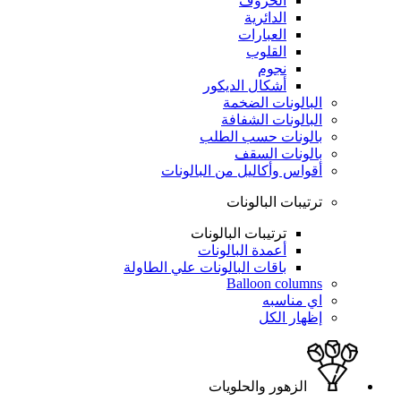
الحروف
الدائرية
العبارات
القلوب
نجوم
أشكال الديكور
البالونات الضخمة
البالونات الشفافة
بالونات حسب الطلب
بالونات السقف
أقواس وأكاليل من البالونات
ترتيبات البالونات
ترتيبات البالونات
أعمدة البالونات
باقات البالونات علي الطاولة
Balloon columns
اي مناسبه
إظهار الكل
الزهور والحلويات