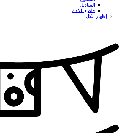
المناديل
قاطع الكعك
إظهار الكل