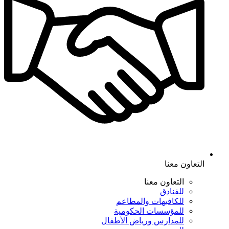
التعاون معنا
التعاون معنا
للفنادق
للكافيهات والمطاعم
للمؤسسات الحكومية
للمدارس ورياض الأطفال