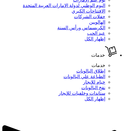
اليوم الوطني لدولة الإمارات العربية المتحدة
الافتتاحات الكبري
حفلات الشركات
الهالويين
الكريسماس ورأس السنة
عيد الحب
إظهار الكل
خدمات
خدمات
إطلاق البالونات
الطباعة علي البالونات
خيام للإيجار
نفخ البالونات
ستاندات وخلفيات للإيجار
إظهار الكل