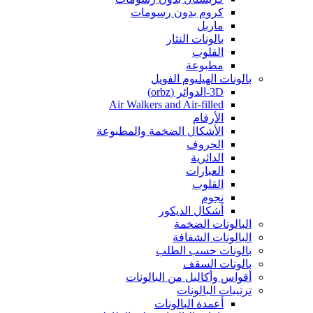
كروم بدون رسومات
ماربل
بالونات النثار
القلوب
مطبوعة
بالونات الهيليوم الفويل
3D-الدوائر (orbz)
Air Walkers and Air-filled
الأرقام
الأشكال الضخمة والمطبوعة
الحروف
الدائرية
العبارات
القلوب
نجوم
أشكال الديكور
البالونات الضخمة
البالونات الشفافة
بالونات حسب الطلب
بالونات السقف
أقواس وأكاليل من البالونات
ترتيبات البالونات
أعمدة البالونات