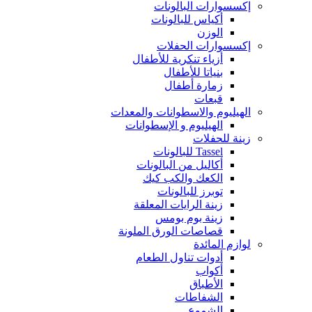
إكسسوارات البالونات
أكياس للبالونات
الوزن
إكسسوارات الحفلات
أزياء تنكرية للأطفال
بنياتا للأطفال
زمارة أطفال
قبعات
الهيليوم والاسطوانات والمعدات
الهيليوم و الإسطوانات
زينة للحفلات
Tassel للبالونات
أكاليل من البالونات
الكعك والكب كيك
توبرز للبالونات
زينة الرايات المعلقة
زينة بوم بومس
قصاصات الورق الملونة
لوازم المائدة
أدوات تناول الطعام
أكواب
الأطباق
الشفاطات
الشموع