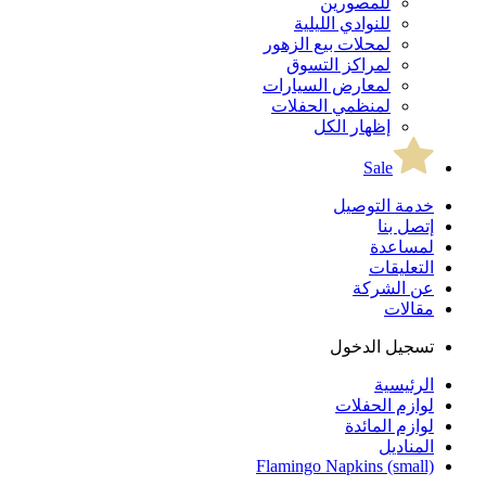
للمصورين
للنوادي الليلية
لمحلات بيع الزهور
لمراكز التسوق
لمعارض السيارات
لمنظمي الحفلات
إظهار الكل
Sale
خدمة التوصيل
إتصل بنا
لمساعدة
التعليقات
عن الشركة
مقالات
تسجيل الدخول
الرئيسية
لوازم الحفلات
لوازم المائدة
المناديل
Flamingo Napkins (small)