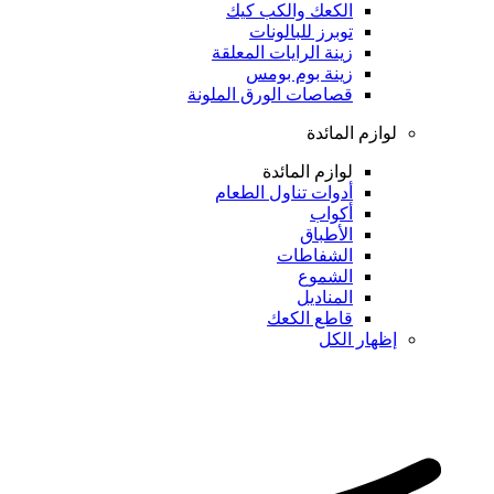
الكعك والكب كيك
توبرز للبالونات
زينة الرايات المعلقة
زينة بوم بومس
قصاصات الورق الملونة
لوازم المائدة
لوازم المائدة
أدوات تناول الطعام
أكواب
الأطباق
الشفاطات
الشموع
المناديل
قاطع الكعك
إظهار الكل